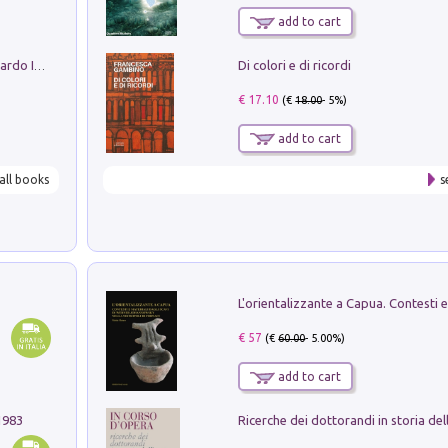
add to cart
Di colori e di ricordi
Sofiana. In Sicilia centro-meridionale (tardo III-metà IX secolo d.C.): dall'agro-town tardo-imperiale al villaggio medio-bizantino. Nuova ediz.
€ 17.10
(€
18.00
- 5%)
add to cart
all books
s
€ 57
(€
60.00
- 5.00%)
add to cart
1983