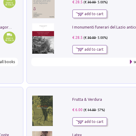
€ 28.5
(€
30.00
- 5.00%)
add to cart
Pastori. Sguardi contemporanei tra il Lagorai e la pianura. Ediz. illustrata
€ 28.5
(€
30.00
- 5.00%)
add to cart
all books
s
Frutta & Verdura
€ 6.00
(€
14.00
- 57%)
add to cart
Latex
in alto! Livello A1. Con CD-Audio. Con Contenuto digitale per accesso on line