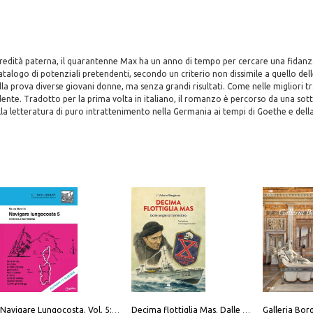
redità paterna, il quarantenne Max ha un anno di tempo per cercare una fidanza
atalogo di potenziali pretendenti, secondo un criterio non dissimile a quello d
lla prova diverse giovani donne, ma senza grandi risultati. Come nelle migliori trad
ente. Tradotto per la prima volta in italiano, il romanzo è percorso da una sot
la letteratura di puro intrattenimento nella Germania ai tempi di Goethe e della 
Navigare Lungocosta. Vol. 5: Corsica e Sardegna
Decima flottiglia Mas. Dalle origini all'armistizio