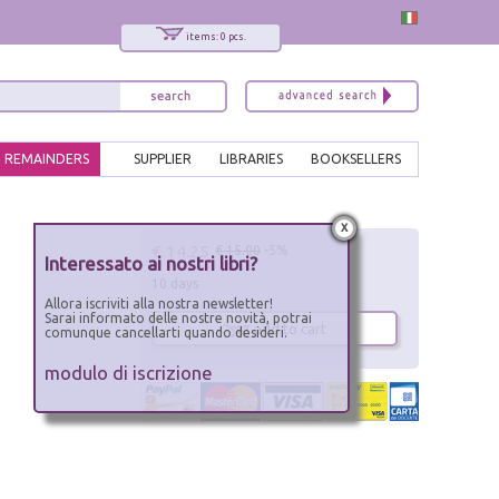
items: 0 pcs.
REMAINDERS
SUPPLIER
LIBRARIES
BOOKSELLERS
x
€ 14.25
€ 15.00
-5%
Interessato ai nostri libri?
10 days
Allora iscriviti alla nostra newsletter!
Sarai informato delle nostre novità, potrai
add to cart
comunque cancellarti quando desideri.
modulo di iscrizione