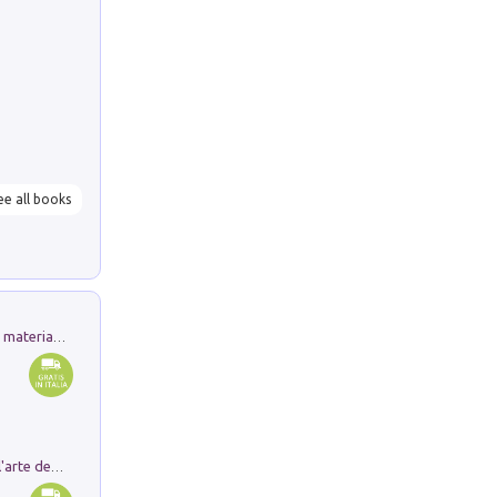
ee all books
L'orientalizzante a Capua. Contesti e materiali dagli scavi di Werner Johannowsky nella necropoli di Fornaci. Nuova ediz.
Ricerche dei dottorandi in storia dell'arte della Sapienza