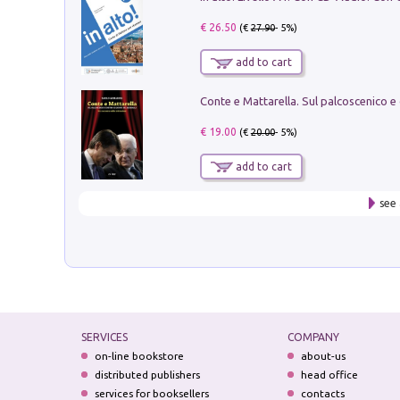
€ 26.50
(€
27.90
- 5%)
add to cart
€ 19.00
(€
20.00
- 5%)
add to cart
see 
SERVICES
COMPANY
on-line bookstore
about-us
distributed publishers
head office
services for booksellers
contacts