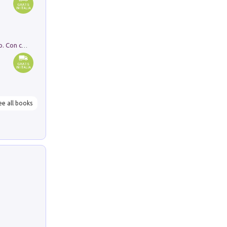
I monumenti funerari del Lazio antico. Con cartella con tavole
ee all books