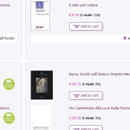
Il cielo per volare
La seduzione del gusto con Pipero & Monosilio
€ 8.50
(€
10.00
- 15%)
add to cart
all books
s
€ 42.75
(€
45.00
- 5%)
add to cart
Ruderi delle ville Romano Sabine nei dintorni di Poggio Mirteto. Illustrati dal dott.re prof.re cav.re Ercole Nardi regio ispettore degli scavi e monumenti. Anno 1885. Tavole e studio. Con 25 tavole fuori testo in cartella editoriale
€ 28.50
(€
30.00
- 5%)
add to cart