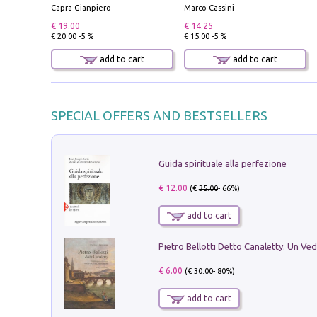
Capra Gianpiero
Marco Cassini
€ 19.00
€ 14.25
€ 20.00 -5 %
€ 15.00 -5 %
add to cart
add to cart
SPECIAL OFFERS AND BESTSELLERS
Guida spirituale alla perfezione
€ 12.00
(€
35.00
- 66%)
add to cart
€ 6.00
(€
30.00
- 80%)
add to cart