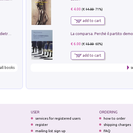
€ 4.00
(€
14.00
- 71%)
add to cart
Conte e Mattarella. Sul palcoscenico e dietro le quinte del Quirinale. Un racconto sulle istituzioni
€ 6.00
(€
15.00
- 60%)
add to cart
all books
s
USER
ORDERING
services for registered users
how to order
register
shipping charges
mailing list sign up
FAQ