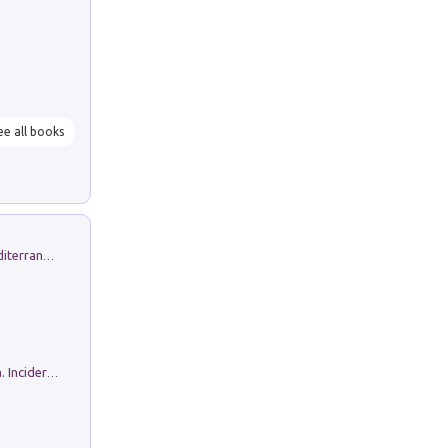
ee all books
Byrsa. Scritti sull''Antico Oriente Mediterraneo. 45-46/2024
Ho Camminato Alla Luce Della Storia. Incidere per Pasolini. Quaderni di Incisione Contemporanea n 30