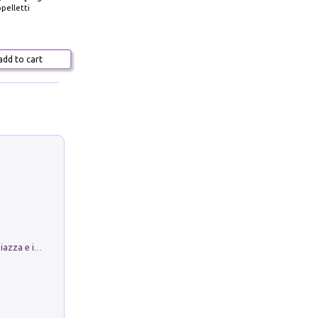
pelletti
dd to cart
Luoghi Magici di Bologna. Vol. 1: la Piazza e i Suoi Simboli Segreti