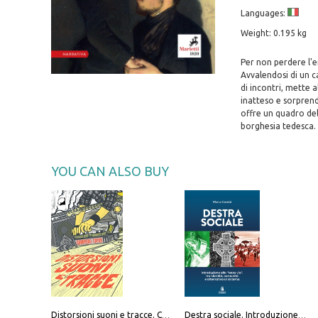
Languages:
Weight: 0.195 kg
Per non perdere l'e
Avvalendosi di un c
di incontri, mette a
inatteso e sorprend
offre un quadro del
borghesia tedesca.
YOU CAN ALSO BUY
Distorsioni suoni e tracce. Columns, storie e playlist dalla scena hardcore punk italiana degli anni '90
Destra sociale. Introduzione alla «terza via», tra identità, comunità e alternativa al sistema