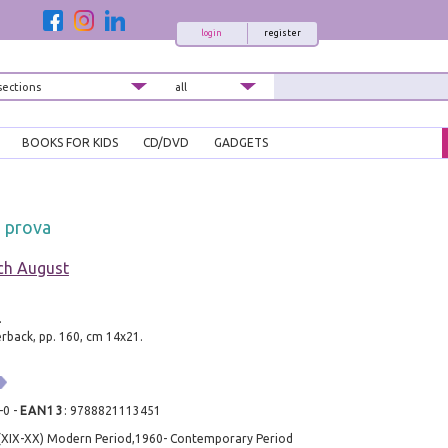
login
register
BOOKS FOR KIDS
CD/DVD
GADGETS
a prova
ich August
.
rback, pp. 160, cm 14x21.
-0
-
EAN13
:
9788821113451
 (XIX-XX) Modern Period,1960- Contemporary Period