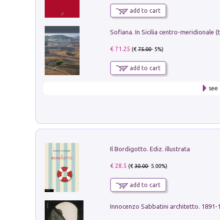
add to cart
€ 71.25
(€
75.00
- 5%)
add to cart
see 
Il Bordigotto. Ediz. illustrata
€ 28.5
(€
30.00
- 5.00%)
add to cart
Innocenzo Sabbatini architetto. 1891-