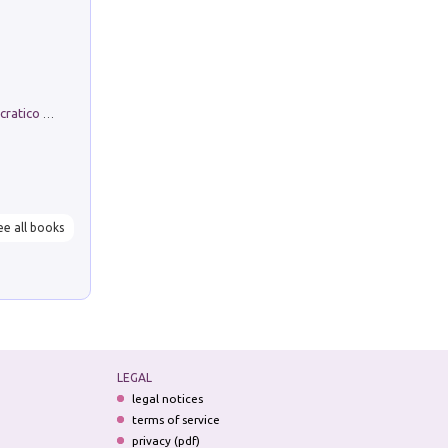
La comparsa. Perché il partito democratico non è mai nato
ee all books
LEGAL
legal notices
terms of service
privacy (pdf)