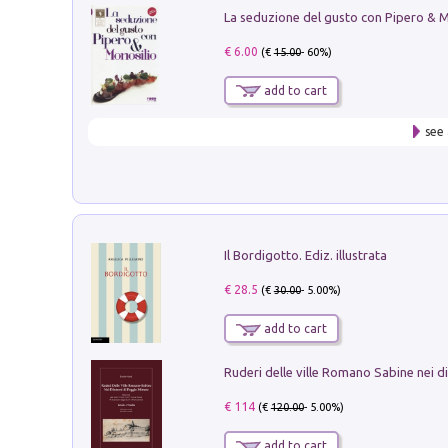
€ 6.00
(€
15.00
- 60%)
add to cart
see 
Il Bordigotto. Ediz. illustrata
€ 28.5
(€
30.00
- 5.00%)
add to cart
€ 114
(€
120.00
- 5.00%)
add to cart