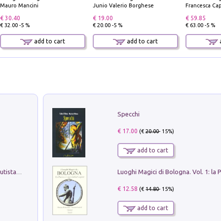
Mauro Mancini
Junio Valerio Borghese
Francesca Cap
€ 30.40
€ 19.00
€ 59.85
€ 32.00 -5 %
€ 20.00 -5 %
€ 63.00 -5 %
add to cart
add to cart
a
Specchi
€ 17.00
(€
20.00
- 15%)
add to cart
Pietro Bellotti Detto Canaletty. Un Vedutista Veneziano nella Francia dell'Ancien Régime
€ 12.58
(€
14.80
- 15%)
add to cart