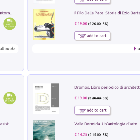
Ruderi delle ville Romano Sabine nei dintorni di Poggio Mirteto. Illustrati dal dott.re prof.re cav.re Ercole Nardi regio ispettore degli scavi e monumenti. Anno 1885
€ 19.00
(€
20.00
- 5%)
add to cart
all books
s
€ 19.00
(€
20.00
- 5%)
add to cart
Valle Bormida. Un'antologia d'arte
Memorial Santa Giulia. Sculture per la resistenza Monchio di Palagano
€ 14.25
(€
15.00
- 5%)