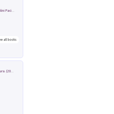
Il Filo Della Pace. Storia di Ezio Bartalini Pacifista
ee all books
Dromos. Libro periodico di architettura. (2026). Vol. 15: Post-model