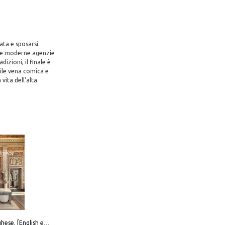
ta e sposarsi.
elle moderne agenzie
izioni, il finale è
tile vena comica e
vita dell'alta
Galleria Borghese. [English edition]