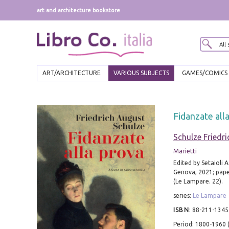
art and architecture bookstore
ART/ARCHITECTURE
VARIOUS SUBJECTS
GAMES/COMICS
Fidanzate all
Schulze Friedr
Marietti
Edited by Setaioli A
Genova, 2021; pape
(Le Lampare. 22).
series:
Le Lampare
ISBN
:
88-211-1345
Period: 1800-1960