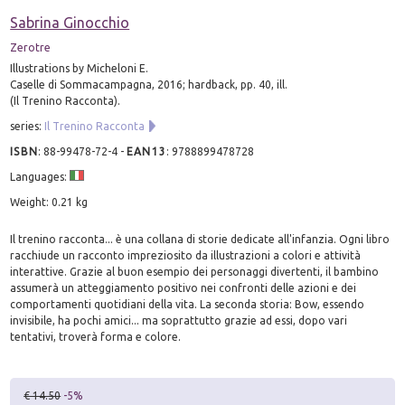
Sabrina Ginocchio
Zerotre
Illustrations by Micheloni E.
Caselle di Sommacampagna, 2016; hardback, pp. 40, ill.
(Il Trenino Racconta).
series:
Il Trenino Racconta
ISBN
:
88-99478-72-4
-
EAN13
:
9788899478728
Languages:
Weight: 0.21 kg
Il trenino racconta... è una collana di storie dedicate all'infanzia. Ogni libro
racchiude un racconto impreziosito da illustrazioni a colori e attività
interattive. Grazie al buon esempio dei personaggi divertenti, il bambino
assumerà un atteggiamento positivo nei confronti delle azioni e dei
comportamenti quotidiani della vita. La seconda storia: Bow, essendo
invisibile, ha pochi amici... ma soprattutto grazie ad essi, dopo vari
tentativi, troverà forma e colore.
€ 14.50
-5%