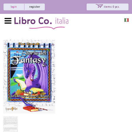
login
register
items: 0 pcs.