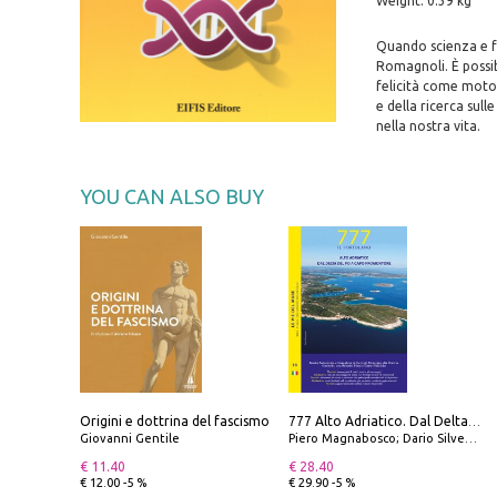
Weight: 0.39 kg
Quando scienza e fe
Romagnoli. È possibi
felicità come motor
e della ricerca sull
nella nostra vita.
YOU CAN ALSO BUY
Origini e dottrina del fascismo
777 Alto Adriatico. Dal Delta del Po a Capo Promontore. Con QR Code
Giovanni Gentile
Piero Magnabosco; Dario Silvestro; Marco Sbrizzi
€ 11.40
€ 28.40
€ 12.00 -5 %
€ 29.90 -5 %