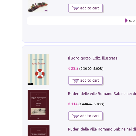
add to cart
see 
Il Bordigotto. Ediz. illustrata
€ 28.5
(€
30.00
- 5.00%)
add to cart
€ 114
(€
120.00
- 5.00%)
add to cart