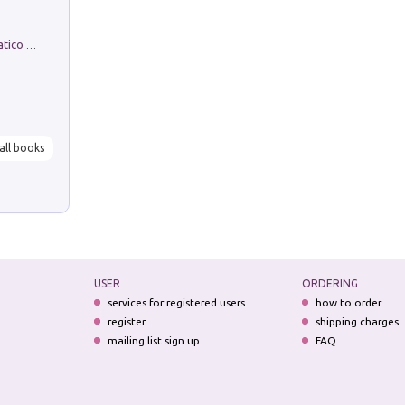
La comparsa. Perché il partito democratico non è mai nato
all books
USER
ORDERING
services for registered users
how to order
register
shipping charges
mailing list sign up
FAQ