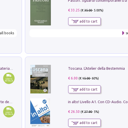
€ 33.25
(€
35.00
- 5.00%)
add to cart
all books
s
Toscana. L'Atelier della Bestemmia
L'orientalizzante a Capua. Contesti e materiali dagli scavi di Werner Johannowsky nella necropoli di Fornaci. Nuova ediz.
€ 6.00
(€
15.00
- 60%)
add to cart
Ricerche dei dottorandi in storia dell'arte della Sapienza
€ 26.50
(€
27.90
- 5%)
add to cart