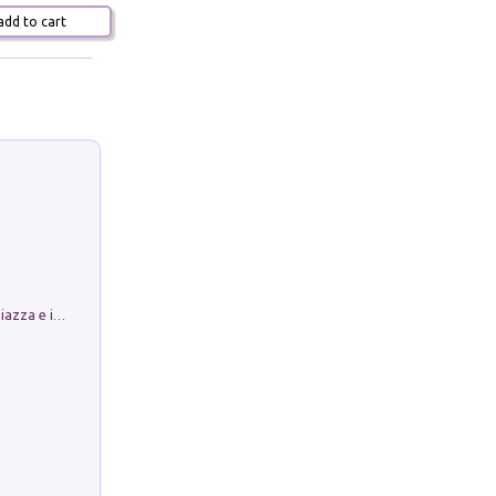
dd to cart
Luoghi Magici di Bologna. Vol. 1: la Piazza e i Suoi Simboli Segreti