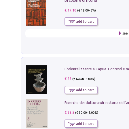
Di colori e di ricordi
€ 17.10
(€
18.00
- 5%)
add to cart
see 
€ 57
(€
60.00
- 5.00%)
add to cart
€ 28.5
(€
30.00
- 5.00%)
add to cart