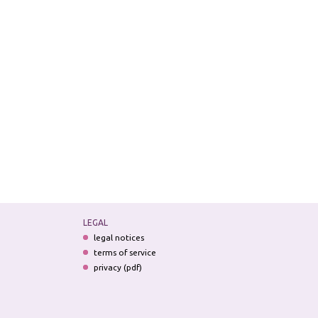
LEGAL
legal notices
terms of service
privacy (pdf)