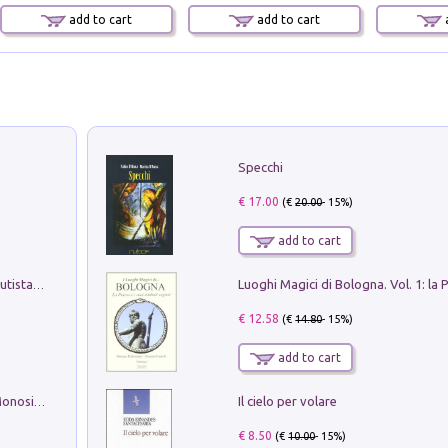
add to cart
add to cart
a
Specchi
€ 17.00
(€
20.00
- 15%)
add to cart
Pietro Bellotti Detto Canaletty. Un Vedutista Veneziano nella Francia dell'Ancien Régime
€ 12.58
(€
14.80
- 15%)
add to cart
Il cielo per volare
La seduzione del gusto con Pipero & Monosilio
€ 8.50
(€
10.00
- 15%)