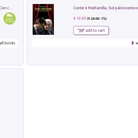
I monumenti funerari del Lazio antico. Con cartella con tavole
€ 19.00
(€
20.00
- 5%)
add to cart
all books
s