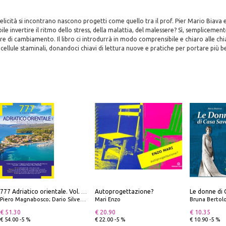
licità si incontrano nascono progetti come quello tra il prof. Pier Mario Biava 
le invertire il ritmo dello stress, della malattia, del malessere? Sì, semplicemen
e di cambiamento. Il libro ci introdurrà in modo comprensibile e chiaro alle chia
e cellule staminali, donandoci chiavi di lettura nuove e pratiche per portare più 
Autoprogettazione?
Le donne di 
777 Adriatico orientale. Vol. 1: Istria, Costa della Dalmazia da Smrika a Zara, Isole del Quarnaro, Pag, Arcipelaghi di Zara, Sibenico e Incoronate
Piero Magnabosco; Dario Silvestro; Marco Sbrizzi
Mari Enzo
Bruna Bertol
€ 51.30
€ 20.90
€ 10.35
€ 54.00 -5 %
€ 22.00 -5 %
€ 10.90 -5 %