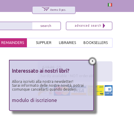
items: 0 pcs.
REMAINDERS
SUPPLIER
LIBRARIES
BOOKSELLERS
x
€ 19.00
-5%
Interessato ai nostri libri?
hardly available - NOT orderable
Allora iscriviti alla nostra newsletter!
Sarai informato delle nostre novità, potrai
comunque cancellarti quando desideri.
modulo di iscrizione