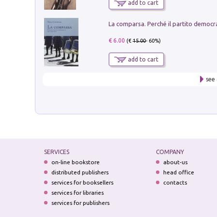
add to cart
€ 6.00
(€
15.00
- 60%)
add to cart
see 
SERVICES
COMPANY
on-line bookstore
about-us
distributed publishers
head office
services for booksellers
contacts
services for libraries
services for publishers