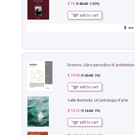
€ 76
(€
80.00
- 5.00%)
add to cart
see 
€ 19.00
(€
20.00
- 5%)
add to cart
Valle Bormida. Un'antologia d'arte
€ 14.25
(€
15.00
- 5%)
add to cart