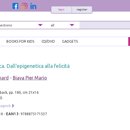
login
register
BOOKS FOR KIDS
CD/DVD
GADGETS
. Dall'epigenetica alla felicità
hard
-
Biava Pier Mario
back, pp. 180, cm 21x14.
).
agnoli
-X
-
EAN13
:
9788875171537