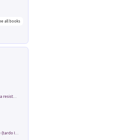
ee all books
Memorial Santa Giulia. Sculture per la resistenza Monchio di Palagano
Sofiana. In Sicilia centro-meridionale (tardo III-metà IX secolo d.C.): dall'agro-town tardo-imperiale al villaggio medio-bizantino. Nuova ediz.