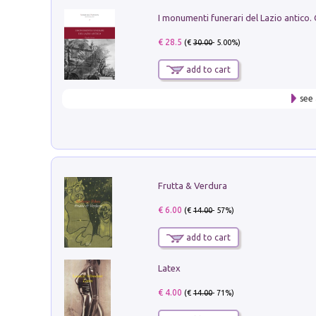
€ 28.5
(€
30.00
- 5.00%)
add to cart
see 
Frutta & Verdura
€ 6.00
(€
14.00
- 57%)
add to cart
Latex
€ 4.00
(€
14.00
- 71%)