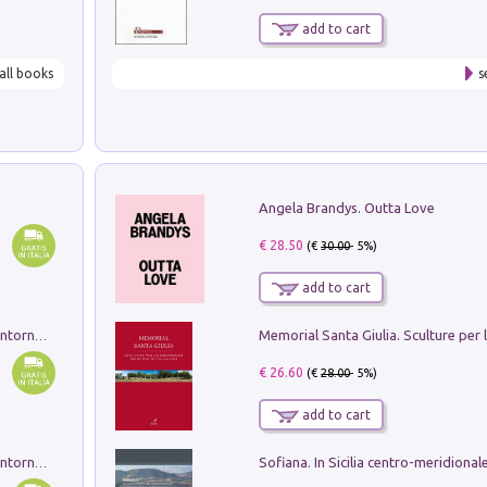
add to cart
all books
s
Angela Brandys. Outta Love
€ 28.50
(€
30.00
- 5%)
add to cart
Ruderi delle ville Romano Sabine nei dintorni di Poggio Mirteto. Illustrati dal dott.re prof.re cav.re Ercole Nardi regio ispettore degli scavi e monumenti. Anno 1885. Tavole e studio. Con 25 tavole fuori testo in cartella editoriale
€ 26.60
(€
28.00
- 5%)
add to cart
Ruderi delle ville Romano Sabine nei dintorni di Poggio Mirteto. Illustrati dal dott.re prof.re cav.re Ercole Nardi regio ispettore degli scavi e monumenti. Anno 1885