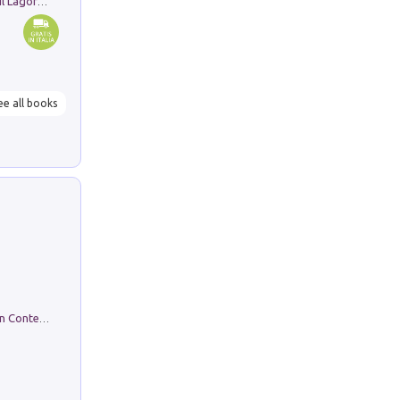
Pastori. Sguardi contemporanei tra il Lagorai e la pianura. Ediz. illustrata
ee all books
in alto! Livello A1. Con CD-Audio. Con Contenuto digitale per accesso on line