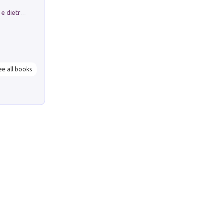
Conte e Mattarella. Sul palcoscenico e dietro le quinte del Quirinale. Un racconto sulle istituzioni
ee all books