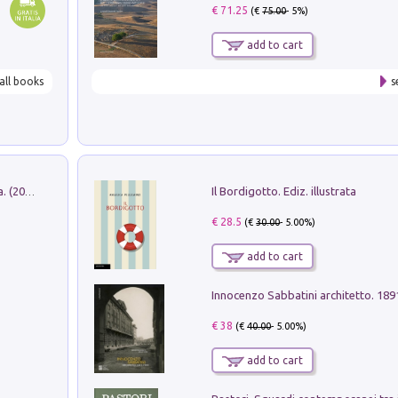
€ 71.25
(€
75.00
- 5%)
add to cart
all books
s
Il Bordigotto. Ediz. illustrata
Dromos. Libro periodico di architettura. (2026). Vol. 15: Post-model
€ 28.5
(€
30.00
- 5.00%)
add to cart
Innocenzo Sabbatini architetto. 18
€ 38
(€
40.00
- 5.00%)
add to cart