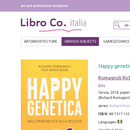
art and architecture bookstore
ART/ARCHITECTURE
VARIOUS SUBJECTS
GAMES/COMICS
Happy genetica
Romagnoli Ric
Eifis
Cervia, 2018; paper
(Richard Romagnoli
series:
Richard Rom
ISBN
:
88-7517-153
Languages: