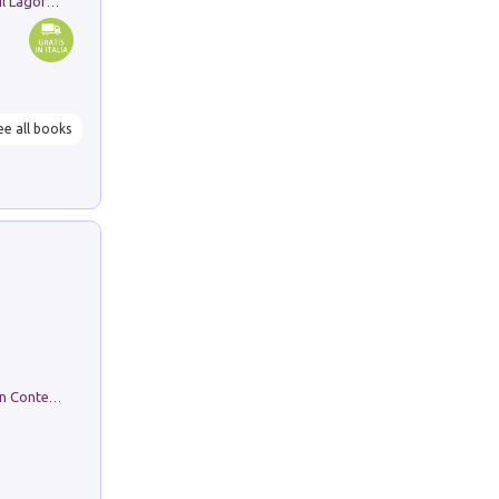
Pastori. Sguardi contemporanei tra il Lagorai e la pianura. Ediz. illustrata
ee all books
in alto! Livello A1. Con CD-Audio. Con Contenuto digitale per accesso on line