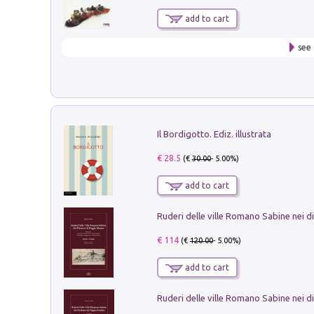
add to cart
see 
Il Bordigotto. Ediz. illustrata
€ 28.5
(€
30.00
- 5.00%)
add to cart
€ 114
(€
120.00
- 5.00%)
add to cart