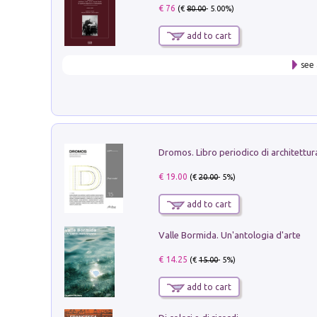
€ 76
(€
80.00
- 5.00%)
add to cart
see 
€ 19.00
(€
20.00
- 5%)
add to cart
Valle Bormida. Un'antologia d'arte
€ 14.25
(€
15.00
- 5%)
add to cart