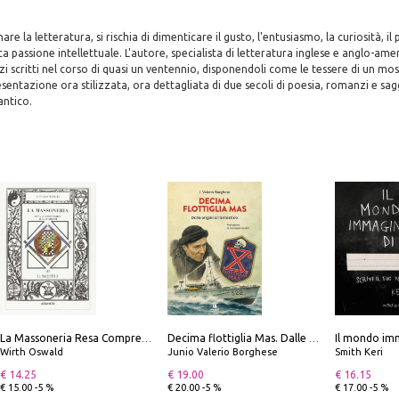
re la letteratura, si rischia di dimenticare il gusto, l'entusiasmo, la curiosità, il p
a passione intellettuale. L'autore, specialista di letteratura inglese e anglo-amer
 scritti nel corso di quasi un ventennio, disponendoli come le tessere di un mos
entazione ora stilizzata, ora dettagliata di due secoli di poesia, romanzi e sag
antico.
Il mondo imm
La Massoneria Resa Comprensibile ai Suoi Adepti. Vol. 3: il Maestro.
Decima flottiglia Mas. Dalle origini all'armistizio
Wirth Oswald
Junio Valerio Borghese
Smith Keri
€ 14.25
€ 19.00
€ 16.15
€ 15.00 -5 %
€ 20.00 -5 %
€ 17.00 -5 %