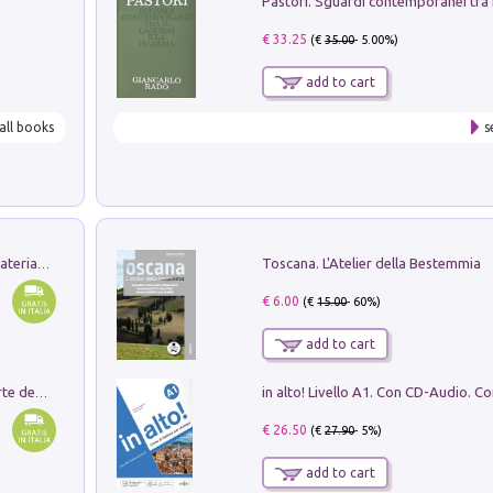
€ 33.25
(€
35.00
- 5.00%)
add to cart
all books
s
Toscana. L'Atelier della Bestemmia
L'orientalizzante a Capua. Contesti e materiali dagli scavi di Werner Johannowsky nella necropoli di Fornaci. Nuova ediz.
€ 6.00
(€
15.00
- 60%)
add to cart
Ricerche dei dottorandi in storia dell'arte della Sapienza
€ 26.50
(€
27.90
- 5%)
add to cart