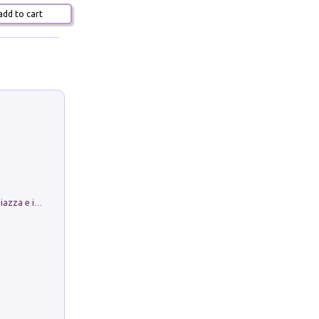
dd to cart
Luoghi Magici di Bologna. Vol. 1: la Piazza e i Suoi Simboli Segreti