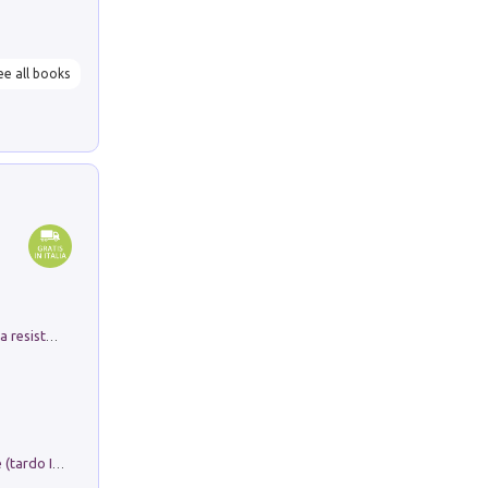
ee all books
Memorial Santa Giulia. Sculture per la resistenza Monchio di Palagano
Sofiana. In Sicilia centro-meridionale (tardo III-metà IX secolo d.C.): dall'agro-town tardo-imperiale al villaggio medio-bizantino. Nuova ediz.