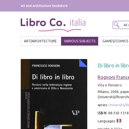
art and architecture bookstore
ART/ARCHITECTURE
VARIOUS SUBJECTS
GAMES/COMICS
Di libro in li
Rognoni Franc
Vita e Pensiero
Milano, 2006; pape
(Università/Ricerche
series:
Università/R
ISBN
:
88-343-1318
Languages: