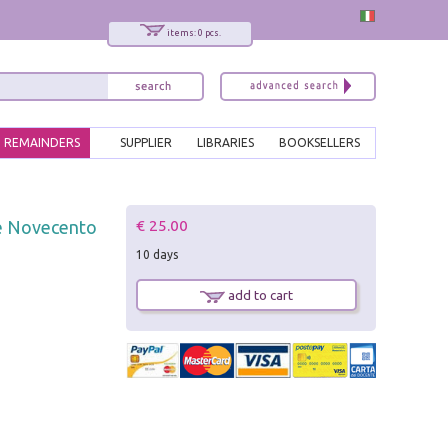
items: 0 pcs.
REMAINDERS
SUPPLIER
LIBRARIES
BOOKSELLERS
x
€ 25.00
o e Novecento
Interessato ai nostri libri?
10 days
Allora iscriviti alla nostra newsletter!
Sarai informato delle nostre novità, potrai
add to cart
comunque cancellarti quando desideri.
modulo di iscrizione