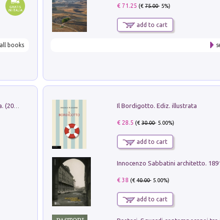
€ 71.25
(€
75.00
- 5%)
add to cart
all books
s
Il Bordigotto. Ediz. illustrata
Dromos. Libro periodico di architettura. (2026). Vol. 15: Post-model
€ 28.5
(€
30.00
- 5.00%)
add to cart
Innocenzo Sabbatini architetto. 18
€ 38
(€
40.00
- 5.00%)
add to cart