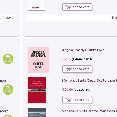
add to cart
all books
s
Angela Brandys. Outta Love
€ 28.5
(€
30.00
- 5.00%)
add to cart
Ruderi delle ville Romano Sabine nei dintorni di Poggio Mirteto. Illustrati dal dott.re prof.re cav.re Ercole Nardi regio ispettore degli scavi e monumenti. Anno 1885. Tavole e studio. Con 25 tavole fuori testo in cartella editoriale
€ 26.60
(€
28.00
- 5%)
add to cart
Ruderi delle ville Romano Sabine nei dintorni di Poggio Mirteto. Illustrati dal dott.re prof.re cav.re Ercole Nardi regio ispettore degli scavi e monumenti. Anno 1885