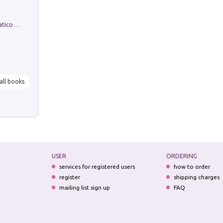
La comparsa. Perché il partito democratico non è mai nato
all books
USER
ORDERING
services for registered users
how to order
register
shipping charges
mailing list sign up
FAQ