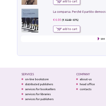
add to cart
€ 6.00
(€
15.00
- 60%)
add to cart
see 
SERVICES
COMPANY
on-line bookstore
about-us
distributed publishers
head office
services for booksellers
contacts
services for libraries
services for publishers