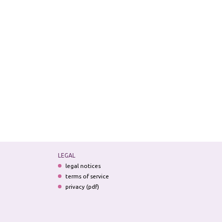
LEGAL
legal notices
terms of service
privacy (pdf)