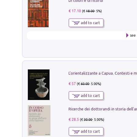
Di colori e di ricordi
€ 17.10
(€
18.00
- 5%)
add to cart
see 
€ 57
(€
60.00
- 5.00%)
add to cart
€ 28.5
(€
30.00
- 5.00%)
add to cart