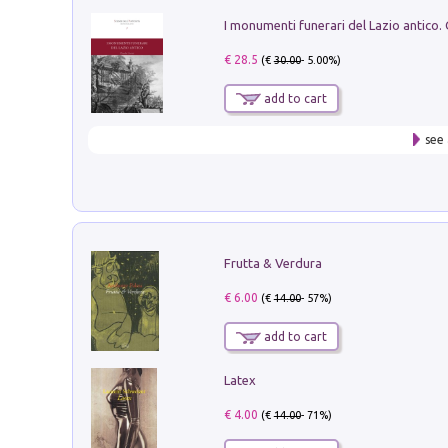
€ 28.5
(€
30.00
- 5.00%)
add to cart
see 
Frutta & Verdura
€ 6.00
(€
14.00
- 57%)
add to cart
Latex
€ 4.00
(€
14.00
- 71%)