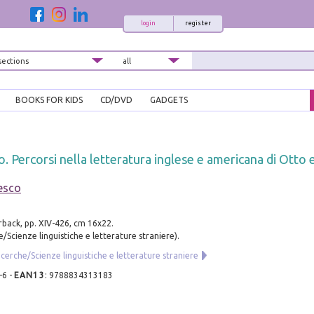
login
register
BOOKS FOR KIDS
CD/DVD
GADGETS
bro. Percorsi nella letteratura inglese e americana di Ott
esco
rback, pp. XIV-426, cm 16x22.
/Scienze linguistiche e letterature straniere).
icerche/Scienze linguistiche e letterature straniere
-6
-
EAN13
:
9788834313183