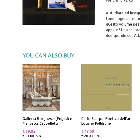
Weight: 0.72 kg
A studiare ed insegna
fonda ogni autentic
questo volume pezzi
appare? Una rappres
due sponde dell'Atl
YOU CAN ALSO BUY
Galleria Borghese. [English edition]
Carlo Scarpa. Poetica dell'arredo. Tavoli e sedie-Poetics of furniture. Tables and chairs. Ediz. bilingue
Francesca Cappelletti
Luciano Pollifrone
€ 59.85
€ 19.00
€ 63.00 -5 %
€ 20.00 -5 %