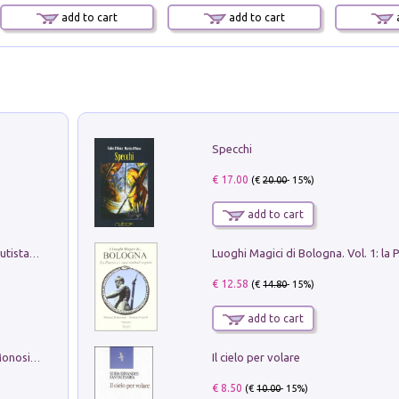
add to cart
add to cart
a
Specchi
€ 17.00
(€
20.00
- 15%)
add to cart
Pietro Bellotti Detto Canaletty. Un Vedutista Veneziano nella Francia dell'Ancien Régime
€ 12.58
(€
14.80
- 15%)
add to cart
Il cielo per volare
La seduzione del gusto con Pipero & Monosilio
€ 8.50
(€
10.00
- 15%)