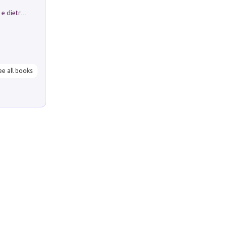
Conte e Mattarella. Sul palcoscenico e dietro le quinte del Quirinale. Un racconto sulle istituzioni
ee all books