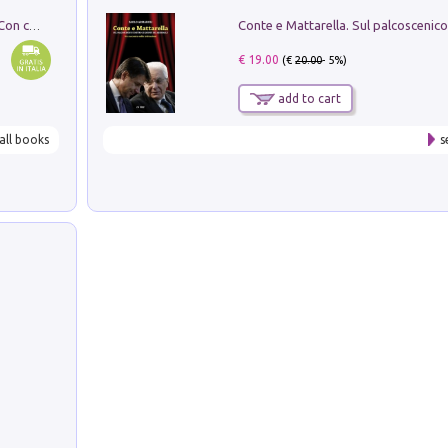
I monumenti funerari del Lazio antico. Con cartella con tavole
€ 19.00
(€
20.00
- 5%)
add to cart
all books
s