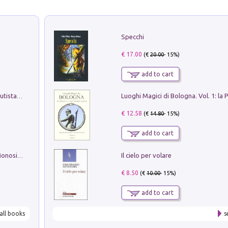
Specchi
€ 17.00
(€
20.00
- 15%)
add to cart
Pietro Bellotti Detto Canaletty. Un Vedutista Veneziano nella Francia dell'Ancien Régime
€ 12.58
(€
14.80
- 15%)
add to cart
Il cielo per volare
La seduzione del gusto con Pipero & Monosilio
€ 8.50
(€
10.00
- 15%)
add to cart
all books
s