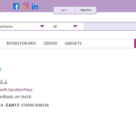
login
register
BOOKS FOR KIDS
CD/DVD
GADGETS
m
c J.
orth Carolina Press
hardback, cm 16x24.
-8
-
EAN13
:
9780807848296