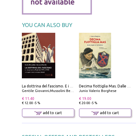
YOU CAN ALSO BUY
La dottrina del fascismo. E i documenti ufficiali dal 1919 al 1945
Decima flottiglia Mas. Dalle origini all'armistizio
Gentile Giovanni;Mussolini Benito
Junio Valerio Borghese
€ 11.40
€ 19.00
€ 12.00 -5 %
€ 20.00 -5 %
add to cart
add to cart