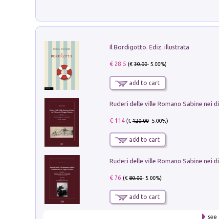
Il Bordigotto. Ediz. illustrata
€ 28.5
(€
30.00
- 5.00%)
add to cart
€ 114
(€
120.00
- 5.00%)
add to cart
€ 76
(€
80.00
- 5.00%)
add to cart
see 