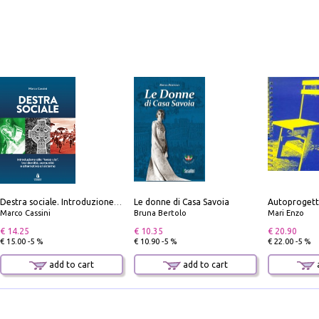
Le donne di Casa Savoia
Autoprogett
Destra sociale. Introduzione alla «terza via», tra identità, comunità e alternativa al sistema
Marco Cassini
Bruna Bertolo
Mari Enzo
€ 14.25
€ 10.35
€ 20.90
€ 15.00 -5 %
€ 10.90 -5 %
€ 22.00 -5 %
add to cart
add to cart
a