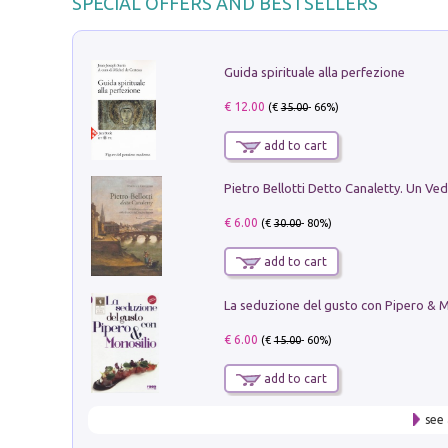
SPECIAL OFFERS AND BESTSELLERS
Guida spirituale alla perfezione
€ 12.00
(€
35.00
- 66%)
add to cart
€ 6.00
(€
30.00
- 80%)
add to cart
€ 6.00
(€
15.00
- 60%)
add to cart
see 