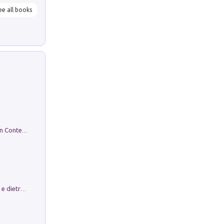
ee all books
in alto! Livello A1. Con CD-Audio. Con Contenuto digitale per accesso on line
Conte e Mattarella. Sul palcoscenico e dietro le quinte del Quirinale. Un racconto sulle istituzioni