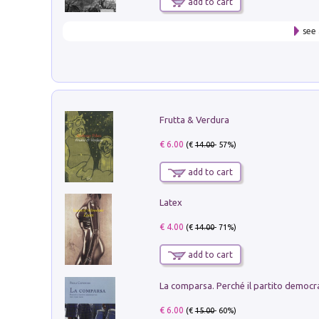
add to cart
see 
Frutta & Verdura
€ 6.00
(€
14.00
- 57%)
add to cart
Latex
€ 4.00
(€
14.00
- 71%)
add to cart
€ 6.00
(€
15.00
- 60%)