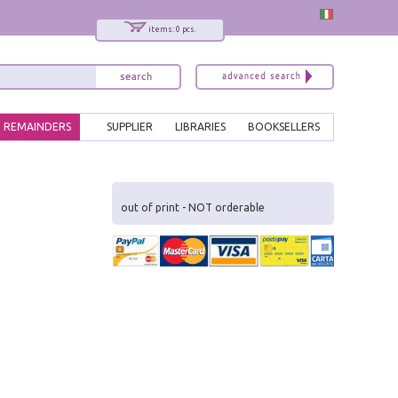
items: 0 pcs.
REMAINDERS
SUPPLIER
LIBRARIES
BOOKSELLERS
x
Interessato ai nostri libri?
out of print - NOT orderable
Allora iscriviti alla nostra newsletter!
Sarai informato delle nostre novità, potrai
comunque cancellarti quando desideri.
modulo di iscrizione