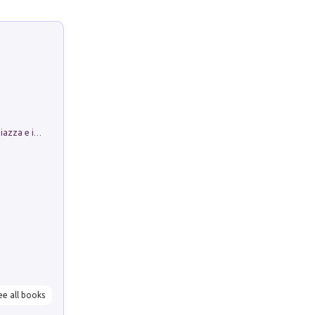
Luoghi Magici di Bologna. Vol. 1: la Piazza e i Suoi Simboli Segreti
ee all books