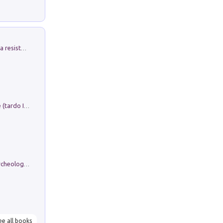
Memorial Santa Giulia. Sculture per la resistenza Monchio di Palagano
Sofiana. In Sicilia centro-meridionale (tardo III-metà IX secolo d.C.): dall'agro-town tardo-imperiale al villaggio medio-bizantino. Nuova ediz.
Dos dell'Arca. Quattro millenni tra archeologia e arte rupestre in Valle Camonica (Sito UNESCO n. 94). Scavi e ricerche 2016/2023
ee all books