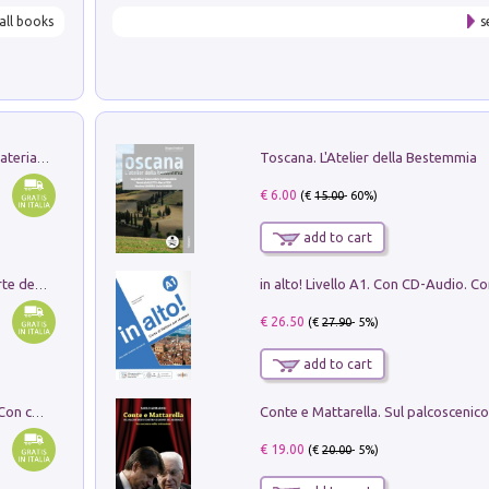
all books
s
Toscana. L'Atelier della Bestemmia
L'orientalizzante a Capua. Contesti e materiali dagli scavi di Werner Johannowsky nella necropoli di Fornaci. Nuova ediz.
€ 6.00
(€
15.00
- 60%)
add to cart
Ricerche dei dottorandi in storia dell'arte della Sapienza
€ 26.50
(€
27.90
- 5%)
add to cart
I monumenti funerari del Lazio antico. Con cartella con tavole
€ 19.00
(€
20.00
- 5%)