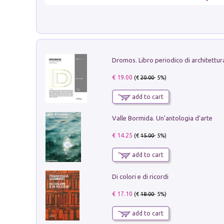
€ 19.00
(€
20.00
- 5%)
add to cart
Valle Bormida. Un'antologia d'arte
€ 14.25
(€
15.00
- 5%)
add to cart
Di colori e di ricordi
€ 17.10
(€
18.00
- 5%)
add to cart