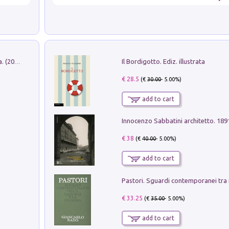
Il Bordigotto. Ediz. illustrata
Dromos. Libro periodico di architettura. (2026). Vol. 15: Post-model
€ 28.5
(€
30.00
- 5.00%)
add to cart
Innocenzo Sabbatini architetto. 18
€ 38
(€
40.00
- 5.00%)
add to cart
€ 33.25
(€
35.00
- 5.00%)
add to cart