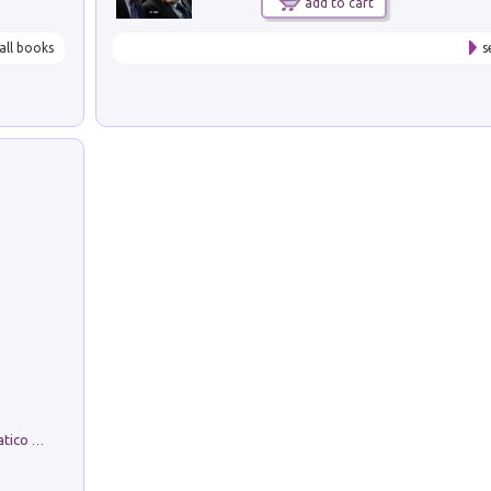
add to cart
all books
s
La comparsa. Perché il partito democratico non è mai nato