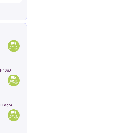
91-1983
Pastori. Sguardi contemporanei tra il Lagorai e la pianura. Ediz. illustrata