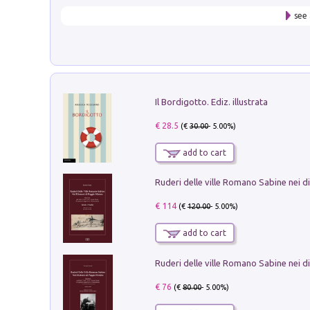
see 
Il Bordigotto. Ediz. illustrata
€ 28.5
(€
30.00
- 5.00%)
add to cart
€ 114
(€
120.00
- 5.00%)
add to cart
€ 76
(€
80.00
- 5.00%)