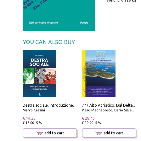
Weight: 0.128 kg
YOU CAN ALSO BUY
Destra sociale. Introduzione alla «terza via», tra identità, comunità e alternativa al sistema
777 Alto Adriatico. Dal Delta del Po a Capo Promontore. Con QR Code
Marco Cassini
Piero Magnabosco; Dario Silvestro; Marco Sbrizzi
€ 14.25
€ 28.40
€ 15.00 -5 %
€ 29.90 -5 %
add to cart
add to cart