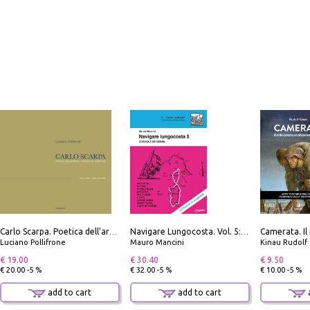
Carlo Scarpa. Poetica dell'arredo. Tavoli e sedie-Poetics of furniture. Tables and chairs. Ediz. bilingue
Navigare Lungocosta. Vol. 5: Corsica e Sardegna
Luciano Pollifrone
Mauro Mancini
Kinau Rudolf
€ 19.00
€ 30.40
€ 9.50
€ 20.00 -5 %
€ 32.00 -5 %
€ 10.00 -5 %
add to cart
add to cart
a