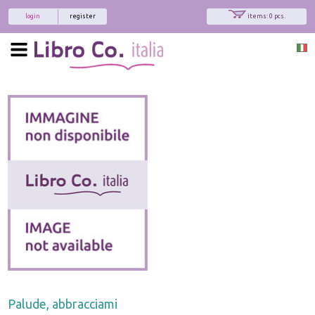
login
register
items: 0 pcs.
Palude, abbracciami