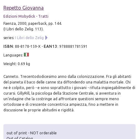
Repetto Giovanna
Edizioni Mobydick - Tratti
Faenza, 2000; paperback, pp. 144.
(I Libri dello Zelig. 113).
series:
I Libri dello Zelig
ISBN
:
88-8178-159-X
-
EAN13
:
9788881781591
Languages:
Weight: 0.69 kg
Canneto. Trecentododicesimo anno dalla colonizzazione. Fra gli abitanti
del pianeta il baco delle canne sta diffondendo una malattia mortale. Chi
ne è colpito, però - e sono soprattutto i giovani - rifiuta inspiegabilmente di
curarsi. GillyRill, la psicologa della Stazione Centrale, si avventura in
un'indagine che la costringe ad affrontare questioni sempre meno
ortodosse e di crescente concentrica ampiezza, fino a mettere in
discussione le proprie abitudini e rigidità.
out of print - NOT orderable
Out of Catalog