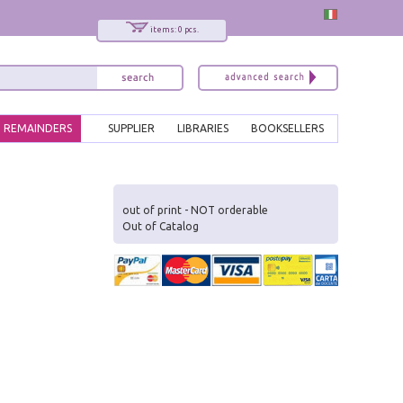
items: 0 pcs.
REMAINDERS
SUPPLIER
LIBRARIES
BOOKSELLERS
x
Interessato ai nostri libri?
out of print - NOT orderable
Out of Catalog
Allora iscriviti alla nostra newsletter!
Sarai informato delle nostre novità, potrai
comunque cancellarti quando desideri.
modulo di iscrizione