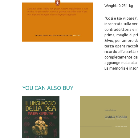
Weight: 0.231 kg
"Così è (se vi pare
incentrata sulla ve
contraddittoria e i
prima, meglio di pr
Silvio, per amore d
terza opera raccolt
ricordo all'accettaz
completamente camb
aggiunge nulla alla 
La memoria è insomm
YOU CAN ALSO BUY