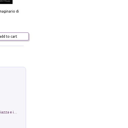
aginario di
dd to cart
Luoghi Magici di Bologna. Vol. 1: la Piazza e i Suoi Simboli Segreti