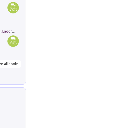
Pastori. Sguardi contemporanei tra il Lagorai e la pianura. Ediz. illustrata
ee all books