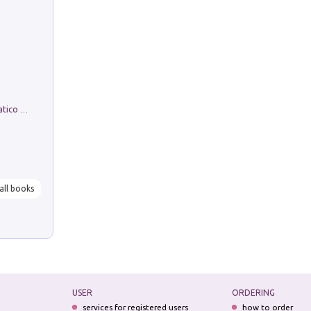
La comparsa. Perché il partito democratico non è mai nato
all books
USER
ORDERING
services for registered users
how to order