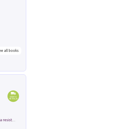
ee all books
Memorial Santa Giulia. Sculture per la resistenza Monchio di Palagano