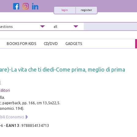
login
register
BOOKS FOR KIDS
CD/DVD
GADGETS
pare)-La vita che ti diedi-Come prima, meglio di prima
i
ditori
la.
; paperback, pp. 166, cm 13,5x22,5.
conomici. 194).
bili Economici
-6
-
EAN13
:
9788854134713