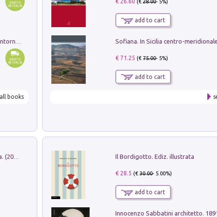
€ 26.60
(€
28.00
- 5%)
add to cart
Ruderi delle ville Romano Sabine nei dintorni di Poggio Mirteto. Illustrati dal dott.re prof.re cav.re Ercole Nardi regio ispettore degli scavi e monumenti. Anno 1885
€ 71.25
(€
75.00
- 5%)
add to cart
all books
s
Il Bordigotto. Ediz. illustrata
Dromos. Libro periodico di architettura. (2026). Vol. 15: Post-model
€ 28.5
(€
30.00
- 5.00%)
add to cart
Innocenzo Sabbatini architetto. 18