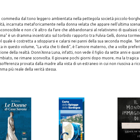
)", commedia dal tono leggero ambientata nella pettegola società piccolo-borgh
rità, incarnata metaforicamente nella donna velata che appare nell'ultima scena:
nconoscibile e non c'è altro da fare che abbandonarsi al relativismo di qualsias
ima" è un dramma incentrato sul torbido rapporto tra Fulvia Gelli, donna tormen
el quale è costretta a sdoppiarsi e calarsi nei panni della sua seconda moglie. Te
a in questo volume, "La vita che ti diedi", è l'amore materno, che a volte prefer
ione della realtà. Donn'Anna Luna, infatti, non vede il figlio da sette anni e qua
iato, ne rimane sconvolta. Il giovane pochi giorni dopo muore, ma la tragica 
sofferenza provata dalla madre alla vista di un estraneo in cui non riusciva a ric
a più reale della verità stessa.