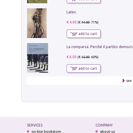
Latex
€ 4.00
(€
14.00
- 71%)
add to cart
€ 6.00
(€
15.00
- 60%)
add to cart
see 
SERVICES
COMPANY
on-line bookstore
about-us