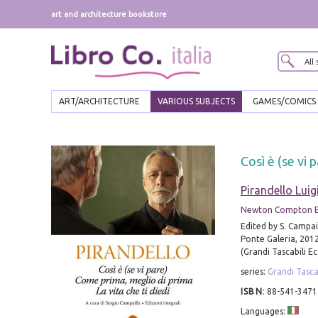
art and architecture bookstore
ART/ARCHITECTURE
VARIOUS SUBJECTS
GAMES/COMICS
Così è (se vi 
Pirandello Luig
Newton Compton E
Edited by S. Campail
Ponte Galeria, 2012
(Grandi Tascabili E
series:
Grandi Tasca
ISBN
:
88-541-3471
Languages: