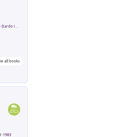
Sofiana. In Sicilia centro-meridionale (tardo III-metà IX secolo d.C.): dall'agro-town tardo-imperiale al villaggio medio-bizantino. Nuova ediz.
ee all books
91-1983