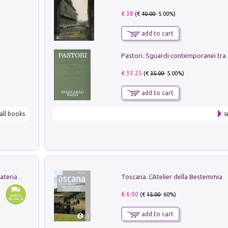
€ 38
(€
40.00
- 5.00%)
add to cart
€ 33.25
(€
35.00
- 5.00%)
add to cart
all books
s
Toscana. L'Atelier della Bestemmia
L'orientalizzante a Capua. Contesti e materiali dagli scavi di Werner Johannowsky nella necropoli di Fornaci. Nuova ediz.
€ 6.00
(€
15.00
- 60%)
add to cart