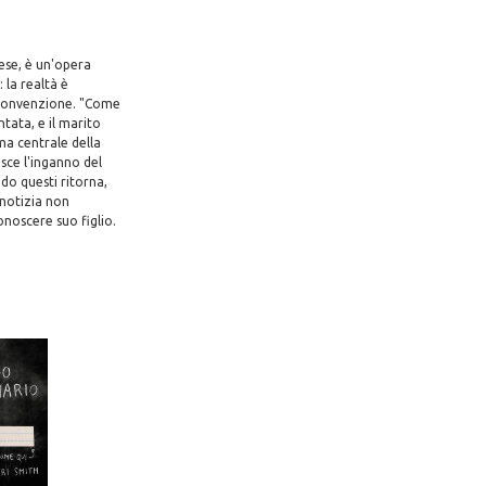
ese, è un'opera
 la realtà è
i convenzione. "Come
tata, e il marito
ma centrale della
isce l'inganno del
ndo questi ritorna,
notizia non
onoscere suo figlio.