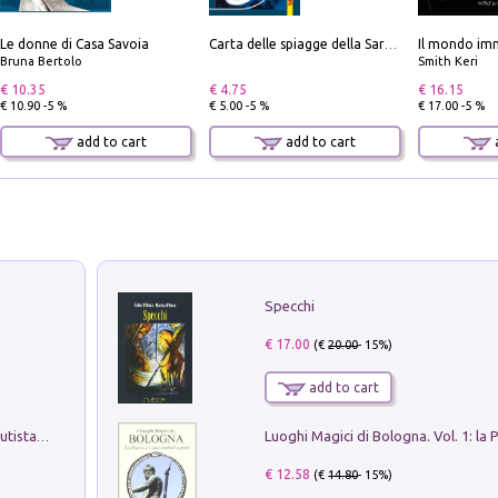
Le donne di Casa Savoia
Il mondo imm
Carta delle spiagge della Sardegna. Con custodia
Bruna Bertolo
Smith Keri
€ 10.35
€ 4.75
€ 16.15
€ 10.90 -5 %
€ 5.00 -5 %
€ 17.00 -5 %
add to cart
add to cart
a
Specchi
€ 17.00
(€
20.00
- 15%)
add to cart
Pietro Bellotti Detto Canaletty. Un Vedutista Veneziano nella Francia dell'Ancien Régime
€ 12.58
(€
14.80
- 15%)