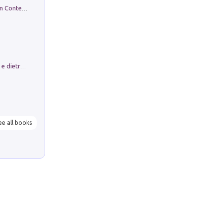
in alto! Livello A1. Con CD-Audio. Con Contenuto digitale per accesso on line
Conte e Mattarella. Sul palcoscenico e dietro le quinte del Quirinale. Un racconto sulle istituzioni
ee all books