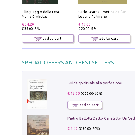
Il linguaggio della Dea
Carlo Scarpa. Poetica dell'arredo. Tavoli e sedie-Poetics of furniture. Tables and chairs. Ediz. bilingue
Marija Gimbutas
Luciano Pollifrone
€ 34.20
€ 19.00
€ 36.00 -5 %
€ 20.00 -5 %
add to cart
add to cart
SPECIAL OFFERS AND BESTSELLERS
Guida spirituale alla perfezione
€ 12.00
(€
35.00
- 66%)
add to cart
€ 6.00
(€
30.00
- 80%)