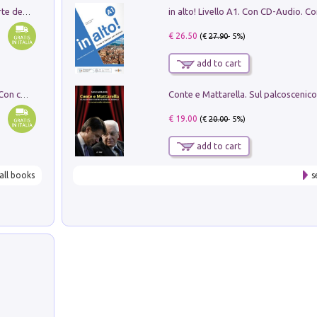
Ricerche dei dottorandi in storia dell'arte della Sapienza
€ 26.50
(€
27.90
- 5%)
add to cart
I monumenti funerari del Lazio antico. Con cartella con tavole
€ 19.00
(€
20.00
- 5%)
add to cart
all books
s