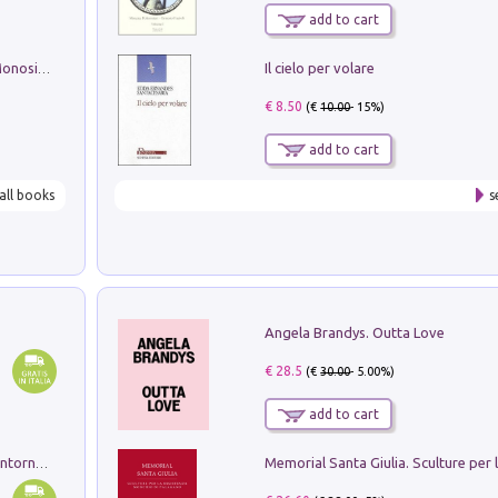
add to cart
Il cielo per volare
La seduzione del gusto con Pipero & Monosilio
€ 8.50
(€
10.00
- 15%)
add to cart
all books
s
Angela Brandys. Outta Love
€ 28.5
(€
30.00
- 5.00%)
add to cart
Ruderi delle ville Romano Sabine nei dintorni di Poggio Mirteto. Illustrati dal dott.re prof.re cav.re Ercole Nardi regio ispettore degli scavi e monumenti. Anno 1885. Tavole e studio. Con 25 tavole fuori testo in cartella editoriale