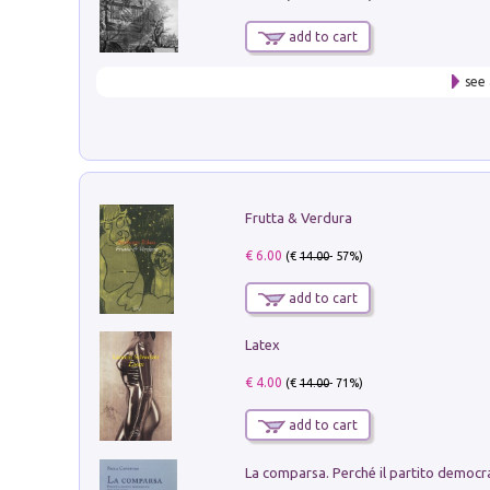
add to cart
see 
Frutta & Verdura
€ 6.00
(€
14.00
- 57%)
add to cart
Latex
€ 4.00
(€
14.00
- 71%)
add to cart