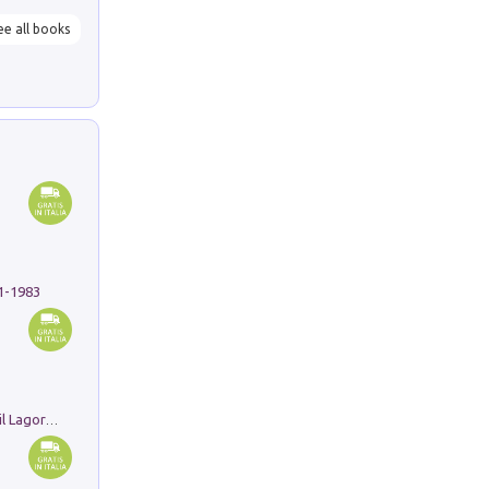
ee all books
91-1983
Pastori. Sguardi contemporanei tra il Lagorai e la pianura. Ediz. illustrata