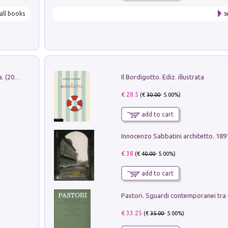
all books
s
Il Bordigotto. Ediz. illustrata
Dromos. Libro periodico di architettura. (2026). Vol. 15: Post-model
€ 28.5
(€
30.00
- 5.00%)
add to cart
Innocenzo Sabbatini architetto. 18
€ 38
(€
40.00
- 5.00%)
add to cart
€ 33.25
(€
35.00
- 5.00%)