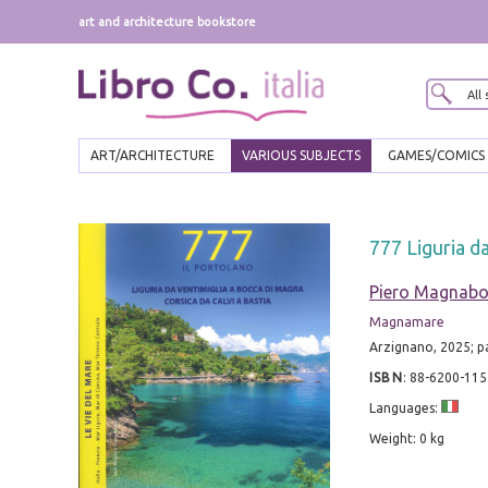
art and architecture bookstore
ART/ARCHITECTURE
VARIOUS SUBJECTS
GAMES/COMICS
777 Liguria d
Piero Magnab
Magnamare
Arzignano, 2025; p
ISBN
:
88-6200-115
Languages:
Weight: 0 kg