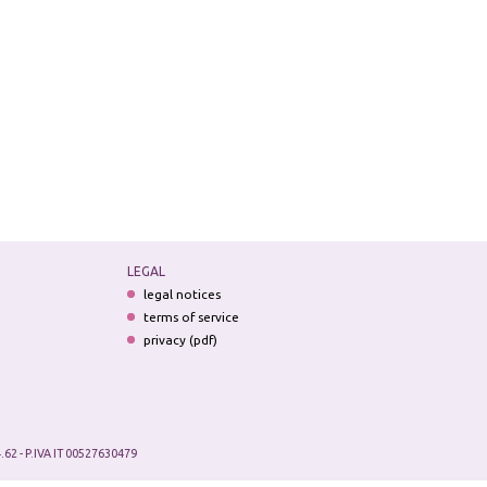
LEGAL
legal notices
terms of service
privacy (pdf)
.62 - P.IVA IT 00527630479