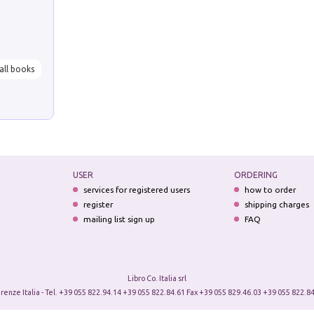
all books
USER
ORDERING
services for registered users
how to order
register
shipping charges
mailing list sign up
FAQ
Libro Co. Italia srl
irenze Italia - Tel. +39 055 822.94.14 +39 055 822.84.61 Fax +39 055 829.46.03 +39 055 822.84