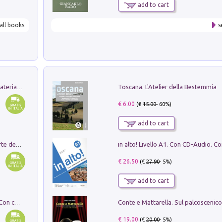
add to cart
all books
s
Toscana. L'Atelier della Bestemmia
L'orientalizzante a Capua. Contesti e materiali dagli scavi di Werner Johannowsky nella necropoli di Fornaci. Nuova ediz.
€ 6.00
(€
15.00
- 60%)
add to cart
Ricerche dei dottorandi in storia dell'arte della Sapienza
€ 26.50
(€
27.90
- 5%)
add to cart
I monumenti funerari del Lazio antico. Con cartella con tavole
€ 19.00
(€
20.00
- 5%)