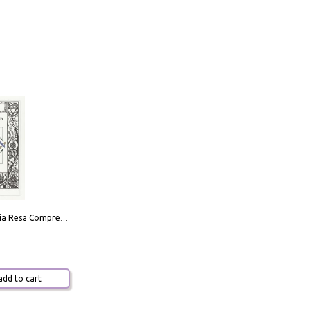
La Massoneria Resa Comprensibile ai Suoi Adepti. Vol. 3: il Maestro.
dd to cart