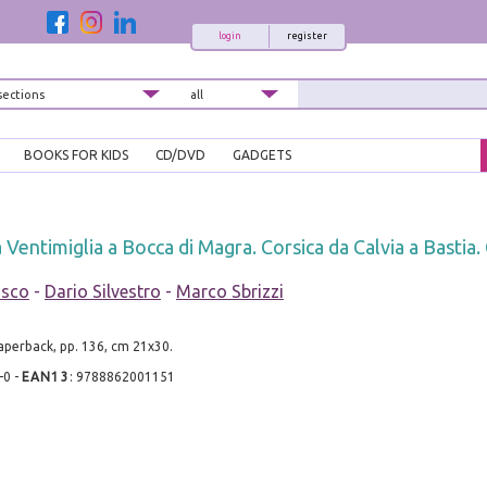
login
register
BOOKS FOR KIDS
CD/DVD
GADGETS
a Ventimiglia a Bocca di Magra. Corsica da Calvia a Basti
osco
-
Dario Silvestro
-
Marco Sbrizzi
aperback, pp. 136, cm 21x30.
-0
-
EAN13
:
9788862001151