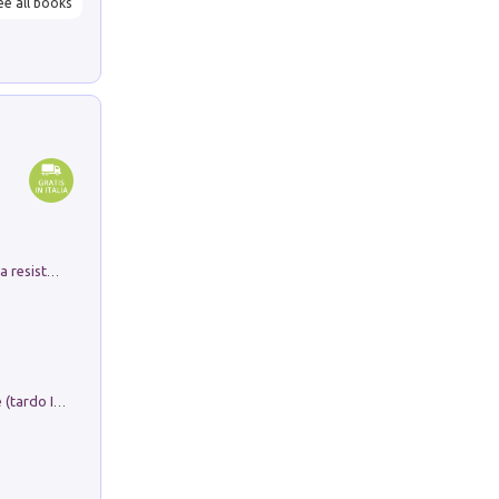
ee all books
Memorial Santa Giulia. Sculture per la resistenza Monchio di Palagano
Sofiana. In Sicilia centro-meridionale (tardo III-metà IX secolo d.C.): dall'agro-town tardo-imperiale al villaggio medio-bizantino. Nuova ediz.