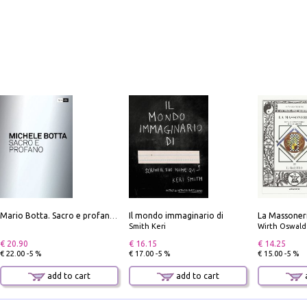
Il mondo immaginario di
Mario Botta. Sacro e profano-Sacred and profane
Smith Keri
Wirth Oswald
€ 20.90
€ 16.15
€ 14.25
€ 22.00 -5 %
€ 17.00 -5 %
€ 15.00 -5 %
add to cart
add to cart
a