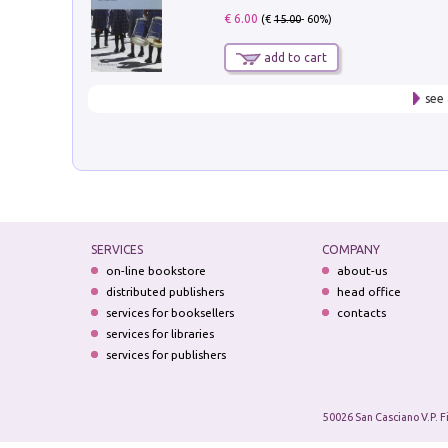
€ 6.00
(€
15.00
- 60%)
add to cart
see 
SERVICES
COMPANY
on-line bookstore
about-us
distributed publishers
head office
services for booksellers
contacts
services for libraries
services for publishers
50026 San Casciano V.P. F