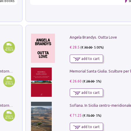
all books
s
Angela Brandys. Outta Love
€ 28.5
(€
30.00
- 5.00%)
add to cart
Ruderi delle ville Romano Sabine nei dintorni di Poggio Mirteto. Illustrati dal dott.re prof.re cav.re Ercole Nardi regio ispettore degli scavi e monumenti. Anno 1885. Tavole e studio. Con 25 tavole fuori testo in cartella editoriale
€ 26.60
(€
28.00
- 5%)
add to cart
Ruderi delle ville Romano Sabine nei dintorni di Poggio Mirteto. Illustrati dal dott.re prof.re cav.re Ercole Nardi regio ispettore degli scavi e monumenti. Anno 1885
€ 71.25
(€
75.00
- 5%)
add to cart