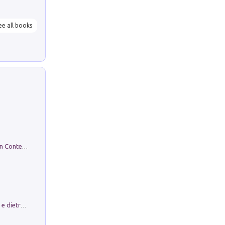
ee all books
in alto! Livello A1. Con CD-Audio. Con Contenuto digitale per accesso on line
Conte e Mattarella. Sul palcoscenico e dietro le quinte del Quirinale. Un racconto sulle istituzioni