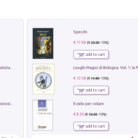
Specchi
€ 17.00
(€
20.00
- 15%)
add to cart
Pietro Bellotti Detto Canaletty. Un Vedutista Veneziano nella Francia dell'Ancien Régime
€ 12.58
(€
14.80
- 15%)
add to cart
Il cielo per volare
La seduzione del gusto con Pipero & Monosilio
€ 8.50
(€
10.00
- 15%)
add to cart