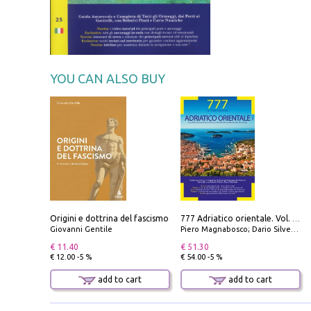
YOU CAN ALSO BUY
Origini e dottrina del fascismo
777 Adriatico orientale. Vol. 2: Costa della Dalmazia da Zara a Molunat, Isole della Dalmazia Meridionale e Montenegro
Giovanni Gentile
Piero Magnabosco; Dario Silvestro; Marco Sbrizzi
€ 11.40
€ 51.30
€ 12.00 -5 %
€ 54.00 -5 %
add to cart
add to cart