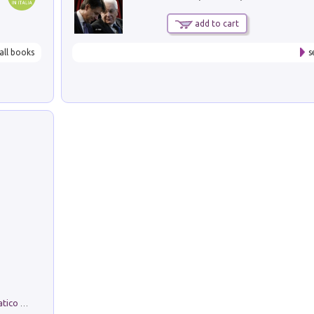
add to cart
all books
s
La comparsa. Perché il partito democratico non è mai nato