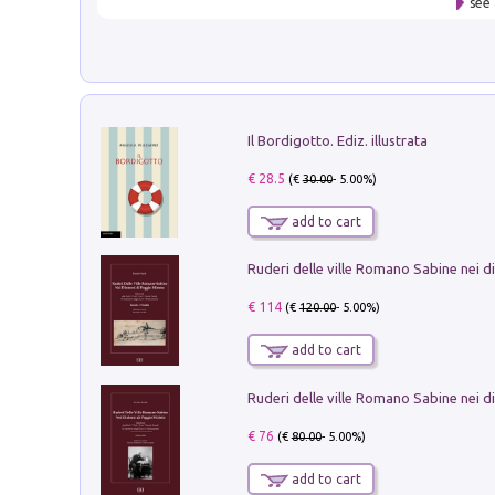
see 
Il Bordigotto. Ediz. illustrata
€ 28.5
(€
30.00
- 5.00%)
add to cart
€ 114
(€
120.00
- 5.00%)
add to cart
€ 76
(€
80.00
- 5.00%)
add to cart