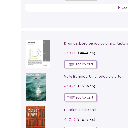
see 
€ 19.00
(€
20.00
- 5%)
add to cart
Valle Bormida. Un'antologia d'arte
€ 14.25
(€
15.00
- 5%)
add to cart
Di colori e di ricordi
€ 17.10
(€
18.00
- 5%)