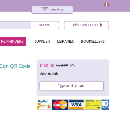
items: 0 pcs.
REMAINDERS
SUPPLIER
LIBRARIES
BOOKSELLERS
x
€ 30.40
a. Con QR Code
€ 32.00
-5%
Interessato ai nostri libri?
ships in 24h
Allora iscriviti alla nostra newsletter!
Sarai informato delle nostre novità, potrai
add to cart
comunque cancellarti quando desideri.
modulo di iscrizione