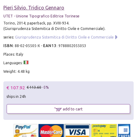
Pieri Silvio. Tridico Gennaro
UTET - Unione Tipografico Editrice Torinese
Torino, 2014; paperback, pp. XVIII-934.
(Giurisprudenza Sistemitica di Diritto Civile e Commerciale).
series:
Giurisprudenza Sistemitica di Diritto Civile e Commerciale
ISBN
:
88-02-05505-X
-
EAN13
:
9788802055053
Places: Italy
Languages:
Weight: 4.48 kg
€ 107.92
€ 113.60
-5%
ships in 24h
add to cart