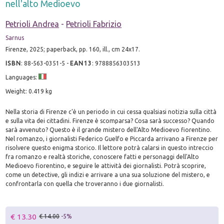
nell'alto Medioevo
Petrioli Andrea
-
Petrioli Fabrizio
Sarnus
Firenze, 2025; paperback, pp. 160, ill., cm 24x17.
ISBN
:
88-563-0351-5
-
EAN13
:
9788856303513
Languages:
Weight: 0.419 kg
Nella storia di Firenze c'è un periodo in cui cessa qualsiasi notizia sulla città
e sulla vita dei cittadini. Firenze è scomparsa? Cosa sarà successo? Quando
sarà avvenuto? Questo è il grande mistero dell'Alto Medioevo fiorentino.
Nel romanzo, i giornalisti Federico Guelfo e Piccarda arrivano a Firenze per
risolvere questo enigma storico. Il lettore potrà calarsi in questo intreccio
fra romanzo e realtà storiche, conoscere fatti e personaggi dell'Alto
Medioevo fiorentino, e seguire le attività dei giornalisti. Potrà scoprire,
come un detective, gli indizi e arrivare a una sua soluzione del mistero, e
confrontarla con quella che troveranno i due giornalisti.
€ 13.30
€ 14.00
-5%