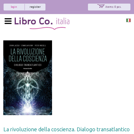
login
register
items: 0 pcs.
x
Interessato ai nostri libri?
Allora iscriviti alla nostra newsletter!
Sarai informato delle nostre novità, potrai
comunque cancellarti quando desideri.
modulo di iscrizione
La rivoluzione della coscienza. Dialogo transatlantico