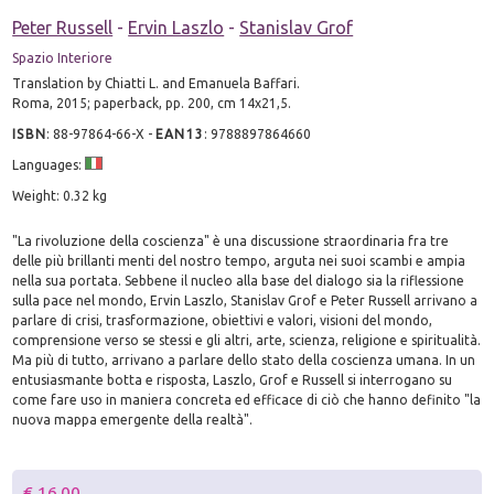
Peter Russell
-
Ervin Laszlo
-
Stanislav Grof
Spazio Interiore
Translation by Chiatti L. and Emanuela Baffari.
Roma, 2015; paperback, pp. 200, cm 14x21,5.
ISBN
:
88-97864-66-X
-
EAN13
:
9788897864660
Languages:
Weight: 0.32 kg
"La rivoluzione della coscienza" è una discussione straordinaria fra tre
delle più brillanti menti del nostro tempo, arguta nei suoi scambi e ampia
nella sua portata. Sebbene il nucleo alla base del dialogo sia la riflessione
sulla pace nel mondo, Ervin Laszlo, Stanislav Grof e Peter Russell arrivano a
parlare di crisi, trasformazione, obiettivi e valori, visioni del mondo,
comprensione verso se stessi e gli altri, arte, scienza, religione e spiritualità.
Ma più di tutto, arrivano a parlare dello stato della coscienza umana. In un
entusiasmante botta e risposta, Laszlo, Grof e Russell si interrogano su
come fare uso in maniera concreta ed efficace di ciò che hanno definito "la
nuova mappa emergente della realtà".
€ 16.00