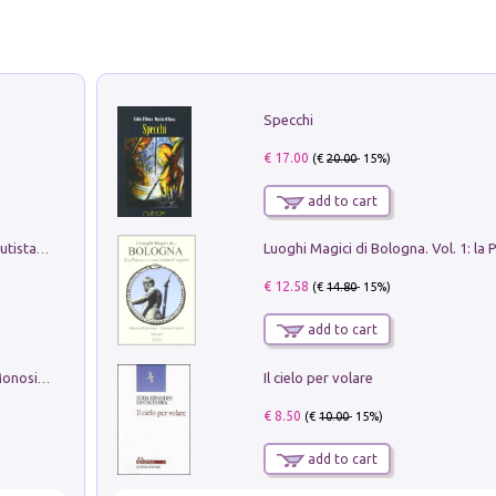
Specchi
€ 17.00
(€
20.00
- 15%)
add to cart
Pietro Bellotti Detto Canaletty. Un Vedutista Veneziano nella Francia dell'Ancien Régime
€ 12.58
(€
14.80
- 15%)
add to cart
Il cielo per volare
La seduzione del gusto con Pipero & Monosilio
€ 8.50
(€
10.00
- 15%)
add to cart