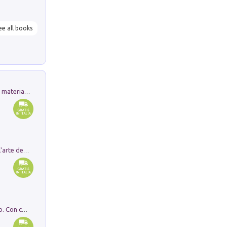
ee all books
L'orientalizzante a Capua. Contesti e materiali dagli scavi di Werner Johannowsky nella necropoli di Fornaci. Nuova ediz.
Ricerche dei dottorandi in storia dell'arte della Sapienza
I monumenti funerari del Lazio antico. Con cartella con tavole