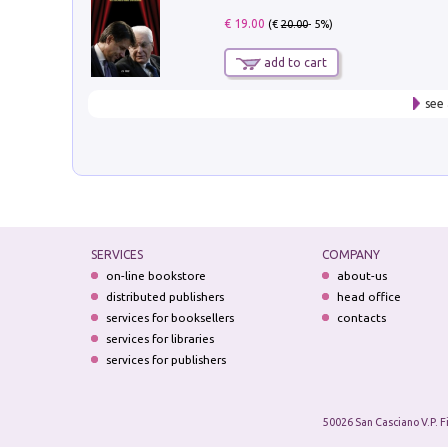
€ 19.00
(€
20.00
- 5%)
add to cart
see 
SERVICES
COMPANY
on-line bookstore
about-us
distributed publishers
head office
services for booksellers
contacts
services for libraries
services for publishers
50026 San Casciano V.P. F