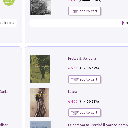
(€
30.00
- 5.00%)
add to cart
all books
s
Frutta & Verdura
€ 6.00
(€
14.00
- 57%)
add to cart
Latex
in alto! Livello A1. Con CD-Audio. Con Contenuto digitale per accesso on line
€ 4.00
(€
14.00
- 71%)
add to cart
Conte e Mattarella. Sul palcoscenico e dietro le quinte del Quirinale. Un racconto sulle istituzioni