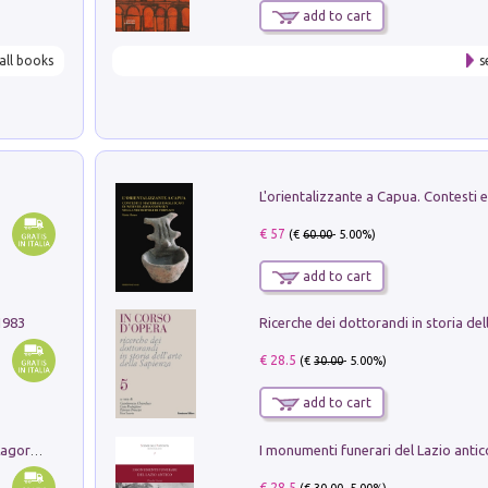
add to cart
all books
s
€ 57
(€
60.00
- 5.00%)
add to cart
1983
€ 28.5
(€
30.00
- 5.00%)
add to cart
Pastori. Sguardi contemporanei tra il Lagorai e la pianura. Ediz. illustrata
€ 28.5