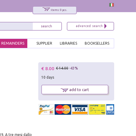
items: 0 pcs.
REMAINDERS
SUPPLIER
LIBRARIES
BOOKSELLERS
x
€ 8.00
€ 14.00
-43%
Interessato ai nostri libri?
10 days
Allora iscriviti alla nostra newsletter!
Sarai informato delle nostre novità, potrai
add to cart
comunque cancellarti quando desideri.
modulo di iscrizione
39, A tre mesi dallo