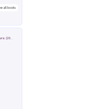
ee all books
Dromos. Libro periodico di architettura. (2026). Vol. 15: Post-model