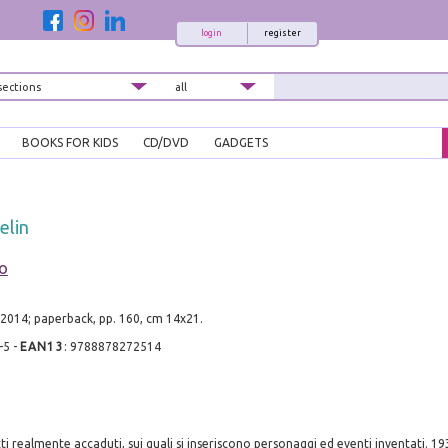
login
register
BOOKS FOR KIDS
CD/DVD
GADGETS
elin
ro
2014; paperback, pp. 160, cm 14x21.
-5
-
EAN13
:
9788878272514
fatti realmente accaduti, sui quali si inseriscono personaggi ed eventi inventati. 19