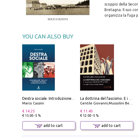
scoppio della Secon
Bretagna. Il suo c
organizza la fuga p
YOU CAN ALSO BUY
Destra sociale. Introduzione alla «terza via», tra identità, comunità e alternativa al sistema
La dottrina del fascismo. E i documenti ufficiali dal 1919 al 1945
Marco Cassini
Gentile Giovanni;Mussolini Benito
€ 14.25
€ 11.40
€ 15.00 -5 %
€ 12.00 -5 %
add to cart
add to cart