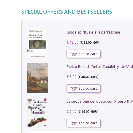
SPECIAL OFFERS AND BESTSELLERS
Guida spirituale alla perfezione
€ 12.00
(€
35.00
- 66%)
add to cart
€ 6.00
(€
30.00
- 80%)
add to cart
€ 6.00
(€
15.00
- 60%)
add to cart