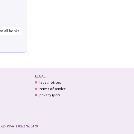
ee all books
LEGAL
legal notices
terms of service
privacy (pdf)
.62 - P.IVA IT 00527630479