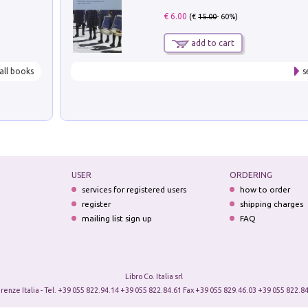
€ 6.00
(€
15.00
- 60%)
add to cart
all books
s
USER
ORDERING
services for registered users
how to order
register
shipping charges
mailing list sign up
FAQ
Libro Co. Italia srl
irenze Italia - Tel. +39 055 822.94.14 +39 055 822.84.61 Fax +39 055 829.46.03 +39 055 822.84