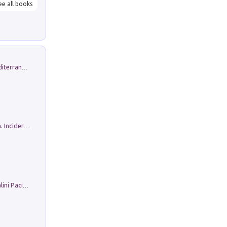
ee all books
Byrsa. Scritti sull''Antico Oriente Mediterraneo. 45-46/2024
Ho Camminato Alla Luce Della Storia. Incidere per Pasolini. Quaderni di Incisione Contemporanea n 30
Il Filo Della Pace. Storia di Ezio Bartalini Pacifista