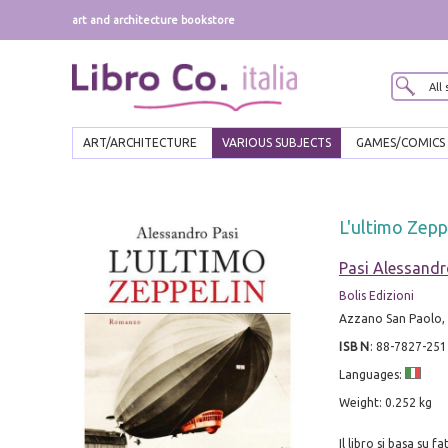
art and architecture bookstore
ART/ARCHITECTURE
VARIOUS SUBJECTS
GAMES/COMICS
L'ultimo Zepp
Pasi Alessand
Bolis Edizioni
Azzano San Paolo, 
ISBN
:
88-7827-251
Languages:
Weight: 0.252 kg
Il libro si basa su 