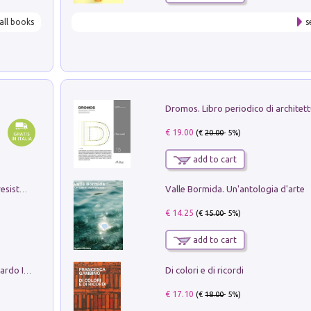
all books
s
€ 19.00
(€
20.00
- 5%)
add to cart
Valle Bormida. Un'antologia d'arte
Memorial Santa Giulia. Sculture per la resistenza Monchio di Palagano
€ 14.25
(€
15.00
- 5%)
add to cart
Di colori e di ricordi
Sofiana. In Sicilia centro-meridionale (tardo III-metà IX secolo d.C.): dall'agro-town tardo-imperiale al villaggio medio-bizantino. Nuova ediz.
€ 17.10
(€
18.00
- 5%)