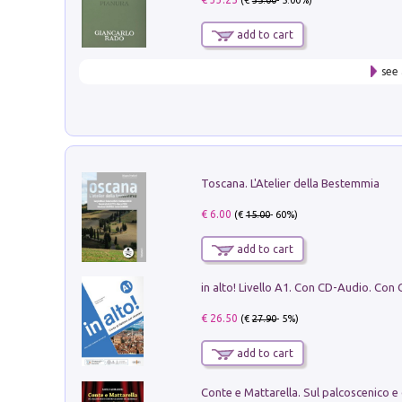
(€
35.00
- 5.00%)
add to cart
see 
Toscana. L'Atelier della Bestemmia
€ 6.00
(€
15.00
- 60%)
add to cart
€ 26.50
(€
27.90
- 5%)
add to cart