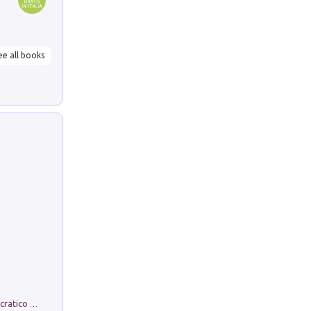
ee all books
La comparsa. Perché il partito democratico non è mai nato