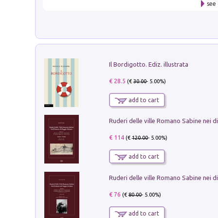
see 
Il Bordigotto. Ediz. illustrata
€ 28.5
(€
30.00
- 5.00%)
add to cart
€ 114
(€
120.00
- 5.00%)
add to cart
€ 76
(€
80.00
- 5.00%)
add to cart