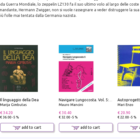
da Guerra Mondiale, lo zeppelin LZ130 fa il suo ultimo volo al largo delle coste
omandante, Hermann Zwigger, non si vuole rassegnare a veder distruggere la su
iù folle mai tentata dalla Germania nazista.
Il linguaggio della Dea
Autoprogett
Navigare Lungocosta. Vol. 5: Corsica e Sardegna
Marija Gimbutas
Mauro Mancini
Mari Enzo
€ 34.20
€ 30.40
€ 20.90
€ 36.00 -5 %
€ 32.00 -5 %
€ 22.00 -5 %
add to cart
add to cart
a