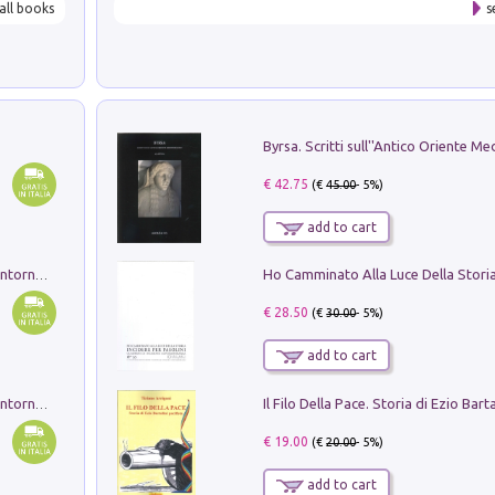
all books
s
€ 42.75
(€
45.00
- 5%)
add to cart
Ruderi delle ville Romano Sabine nei dintorni di Poggio Mirteto. Illustrati dal dott.re prof.re cav.re Ercole Nardi regio ispettore degli scavi e monumenti. Anno 1885. Tavole e studio. Con 25 tavole fuori testo in cartella editoriale
€ 28.50
(€
30.00
- 5%)
add to cart
Ruderi delle ville Romano Sabine nei dintorni di Poggio Mirteto. Illustrati dal dott.re prof.re cav.re Ercole Nardi regio ispettore degli scavi e monumenti. Anno 1885
€ 19.00
(€
20.00
- 5%)
add to cart