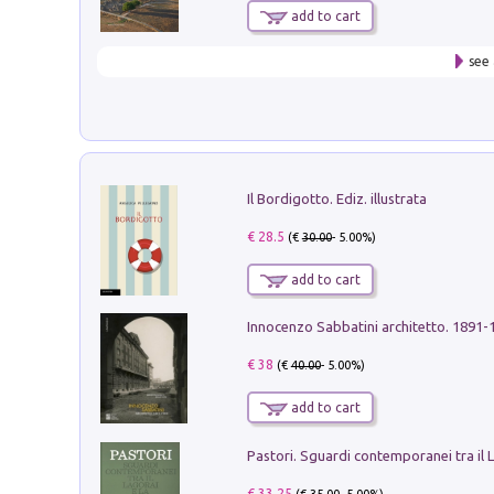
add to cart
see 
Il Bordigotto. Ediz. illustrata
€ 28.5
(€
30.00
- 5.00%)
add to cart
Innocenzo Sabbatini architetto. 1891-
€ 38
(€
40.00
- 5.00%)
add to cart
€ 33.25