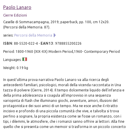
Paolo Lanaro
Cierre Edizioni
Caselle di Sommacampagna, 2019; paperback, pp. 100, cm 12x20.
(Percorsi della Memoria. 87).
series:
Percorsi della Memoria
ISBN
:
88-5520-022-4
-
EAN13
:
9788855200226
Period: 1800-1960 (XIX-XX) Modern Period,1960- Contemporary Period
Languages:
Weight: 0.19 kg
In quest'ultima prova narrativa Paolo Lanaro va alla ricerca degli
antecedenti familiari, psicologici, morali della vicenda raccontata in Una
tazza di polvere (Cierre, 2014). Il tempo dolcemente liquido dell'infanzia e
della prima adolescenza si coagula all'improvviso in una sequenza
variopinta di flash che illuminano giochi, avventure, amori, illusioni del
protagonista e dei suoi amici di un tempo. Ma ne esce anche il ritratto
incisivo e profondo di una piccola comunità che vive, e talvolta si trova
perfino a sognare, la propria esistenza come se fosse un romanzo, con i
tipi, i dilemmi, le atmosfere, che i romanzi sanno offrire ai lettori. Alla fine
quello che si presenta come un memoir si trasforma in un piccolo concerto