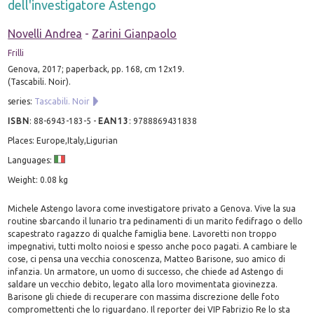
dell'investigatore Astengo
Novelli Andrea
-
Zarini Gianpaolo
Frilli
Genova, 2017; paperback, pp. 168, cm 12x19.
(Tascabili. Noir).
series:
Tascabili. Noir
ISBN
:
88-6943-183-5
-
EAN13
:
9788869431838
Places: Europe,Italy,Ligurian
Languages:
Weight: 0.08 kg
Michele Astengo lavora come investigatore privato a Genova. Vive la sua
routine sbarcando il lunario tra pedinamenti di un marito fedifrago o dello
scapestrato ragazzo di qualche famiglia bene. Lavoretti non troppo
impegnativi, tutti molto noiosi e spesso anche poco pagati. A cambiare le
cose, ci pensa una vecchia conoscenza, Matteo Barisone, suo amico di
infanzia. Un armatore, un uomo di successo, che chiede ad Astengo di
saldare un vecchio debito, legato alla loro movimentata giovinezza.
Barisone gli chiede di recuperare con massima discrezione delle foto
compromettenti che lo riguardano. Il reporter dei VIP Fabrizio Re lo sta