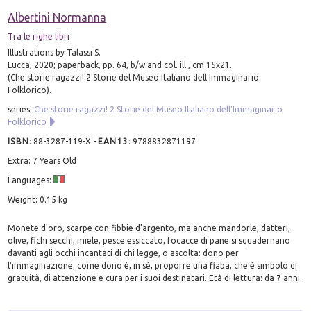
Albertini Normanna
Tra le righe libri
Illustrations by Talassi S.
Lucca, 2020; paperback, pp. 64, b/w and col. ill., cm 15x21.
(Che storie ragazzi! 2 Storie del Museo Italiano dell'Immaginario
Folklorico).
series:
Che storie ragazzi! 2 Storie del Museo Italiano dell'Immaginario
Folklorico
ISBN
:
88-3287-119-X
-
EAN13
:
9788832871197
Extra: 7 Years Old
Languages:
Weight: 0.15 kg
Monete d'oro, scarpe con fibbie d'argento, ma anche mandorle, datteri,
olive, fichi secchi, miele, pesce essiccato, focacce di pane si squadernano
davanti agli occhi incantati di chi legge, o ascolta: dono per
l'immaginazione, come dono è, in sé, proporre una fiaba, che è simbolo di
gratuità, di attenzione e cura per i suoi destinatari. Età di lettura: da 7 anni.