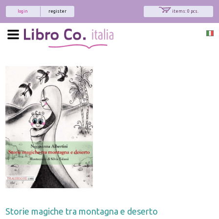
login
register
items: 0 pcs.
Storie magiche tra montagna e deserto