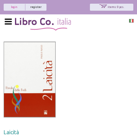
login
register
items: 0 pcs.
Laicità