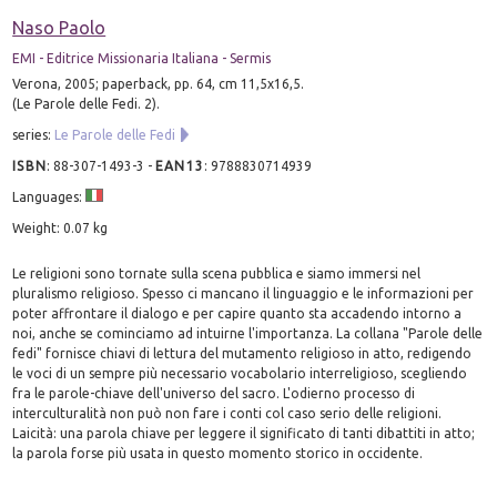
Naso Paolo
EMI - Editrice Missionaria Italiana - Sermis
Verona, 2005; paperback, pp. 64, cm 11,5x16,5.
(Le Parole delle Fedi. 2).
series:
Le Parole delle Fedi
ISBN
:
88-307-1493-3
-
EAN13
:
9788830714939
Languages:
Weight: 0.07 kg
Le religioni sono tornate sulla scena pubblica e siamo immersi nel
pluralismo religioso. Spesso ci mancano il linguaggio e le informazioni per
poter affrontare il dialogo e per capire quanto sta accadendo intorno a
noi, anche se cominciamo ad intuirne l'importanza. La collana "Parole delle
fedi" fornisce chiavi di lettura del mutamento religioso in atto, redigendo
le voci di un sempre più necessario vocabolario interreligioso, scegliendo
fra le parole-chiave dell'universo del sacro. L'odierno processo di
interculturalità non può non fare i conti col caso serio delle religioni.
Laicità: una parola chiave per leggere il significato di tanti dibattiti in atto;
la parola forse più usata in questo momento storico in occidente.