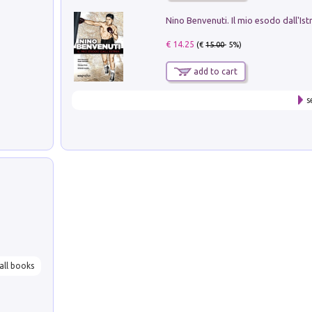
Nino Benvenuti. Il mio esodo dall'Ist
€ 14.25
(€
15.00
- 5%)
add to cart
s
all books