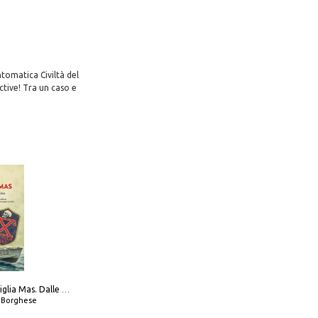
ntomatica Civiltà del
ctive! Tra un caso e
Decima flottiglia Mas. Dalle origini all'armistizio
o Borghese