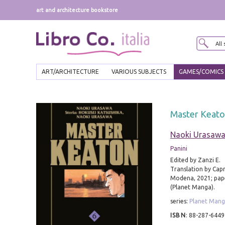
art and architecture bookstore
ART/ARCHITECTURE
VARIOUS SUBJECTS
GAMES/COMICS
Master Keaton
Naoki Urasaw
Panini
Edited by Zanzi E.
Translation by Capr
Modena, 2021; paper
(Planet Manga).
series:
Planet Man
ISBN
:
88-287-6449