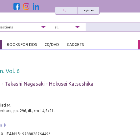
login
register
BOOKS FOR KIDS
CD/DVD
GADGETS
. Vol. 6
a
-
Takashi Nagasaki
-
Hokusei Katsushika
iati M.
back, pp. 296, ill., cm 14,5x21.
ga
-X
-
EAN13
:
9788828764496