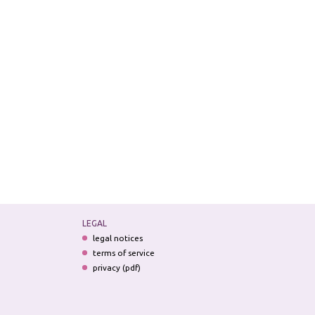
LEGAL
legal notices
terms of service
privacy (pdf)