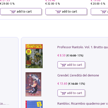
€ 27.55
€ 30.40
€ 19.00
€ 29.00 -5 %
€ 32.00 -5 %
€ 20.00 -5 %
add to cart
add to cart
a
€ 8.50
(€
10.00
- 15%)
add to cart
Grendel. L'eredità del demone
€ 13.60
(€
16.00
- 15%)
add to cart
Dottore, ho come un peso sullo stomaco.... Vol. 3