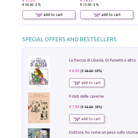
€ 51.30
€ 14.25
€ 54.00 -5 %
€ 15.00 -5 %
add to cart
add to cart
SPECIAL OFFERS AND BESTSELLERS
La freccia di Ulceda. Di fumetti e altro
€ 6.00
(€
18.50
- 68%)
add to cart
Il club delle caverne
€ 7.00
(€
16.50
- 58%)
add to cart