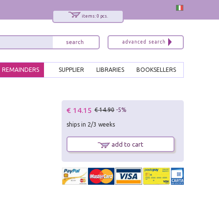
items: 0 pcs.
REMAINDERS
SUPPLIER
LIBRARIES
BOOKSELLERS
x
€ 14.15
€ 14.90
-5%
Interessato ai nostri libri?
ships in 2/3 weeks
Allora iscriviti alla nostra newsletter!
Sarai informato delle nostre novità, potrai
add to cart
comunque cancellarti quando desideri.
modulo di iscrizione