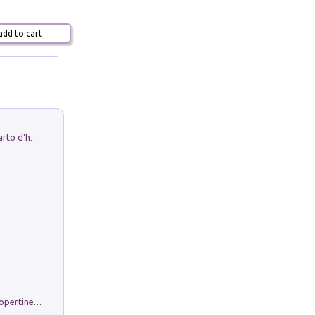
dd to cart
Professor Rantolo. Vol. 1. Brutto quarto d'horror
Rambloc. Ricarmbio quaderno per copertine ad anelli. Righe A/4. Conf. 5 pz