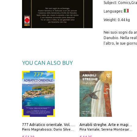
Subject: Comics,Gra
Languages:
Weight: 0.44 kg
Nei suoi sogni da a
Danubio. Nella real
l'altro, le sue gior
YOU CAN ALSO BUY
777 Adriatico orientale. Vol. 1: Istria, Costa della Dalmazia da Smrika a Zara, Isole del Quarnaro, Pag, Arcipelaghi di Zara, Sibenico e Incoronate
Amabili streghe. Arte e magie di Leonora Carrington e Remedios Varo
Piero Magnabosco; Dario Silvestro; Marco Sbrizzi
Pina Varriale; Serena Montesarchio