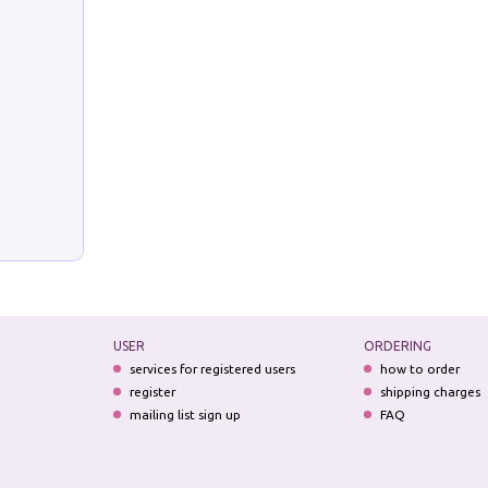
USER
ORDERING
services for registered users
how to order
register
shipping charges
mailing list sign up
FAQ