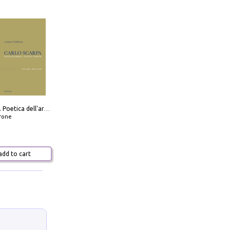
Carlo Scarpa. Poetica dell'arredo. Tavoli e sedie-Poetics of furniture. Tables and chairs. Ediz. bilingue
frone
dd to cart