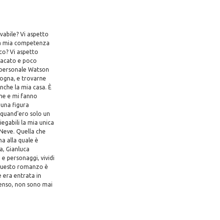
vabile? Vi aspetto
e la mia competenza
co? Vi aspetto
 pacato e poco
o personale Watson
ologna, e trovarne
nche la mia casa. È
 me e mi fanno
 una figura
 quand'ero solo un
iegabili la mia unica
 Neve. Quella che
a alla quale è
a, Gianluca
e personaggi, vividi
di questo romanzo è
e era entrata in
 senso, non sono mai