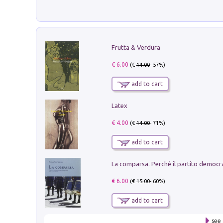
Frutta & Verdura
€ 6.00
(€
14.00
- 57%)
add to cart
Latex
€ 4.00
(€
14.00
- 71%)
add to cart
€ 6.00
(€
15.00
- 60%)
add to cart
see 