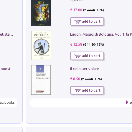
€ 17.00
(€
20.00
- 15%)
add to cart
Pietro Bellotti Detto Canaletty. Un Vedutista Veneziano nella Francia dell'Ancien Régime
€ 12.58
(€
14.80
- 15%)
add to cart
Il cielo per volare
La seduzione del gusto con Pipero & Monosilio
€ 8.50
(€
10.00
- 15%)
add to cart
all books
s