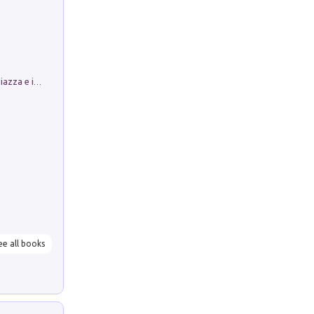
Luoghi Magici di Bologna. Vol. 1: la Piazza e i Suoi Simboli Segreti
ee all books