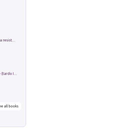
Memorial Santa Giulia. Sculture per la resistenza Monchio di Palagano
Sofiana. In Sicilia centro-meridionale (tardo III-metà IX secolo d.C.): dall'agro-town tardo-imperiale al villaggio medio-bizantino. Nuova ediz.
ee all books