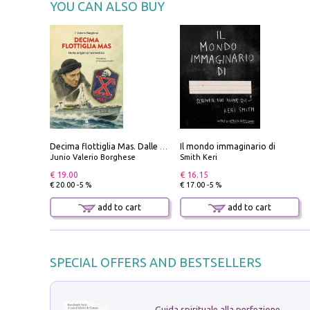
YOU CAN ALSO BUY
Il mondo immaginario di
Decima flottiglia Mas. Dalle origini all'armistizio
Junio Valerio Borghese
Smith Keri
€ 19.00
€ 16.15
€ 20.00 -5 %
€ 17.00 -5 %
add to cart
add to cart
SPECIAL OFFERS AND BESTSELLERS
Guida spirituale alla perfezione