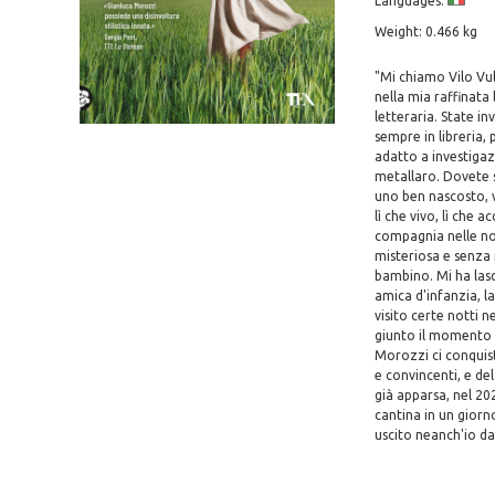
Languages:
Weight: 0.466 kg
"Mi chiamo Vilo Vul
nella mia raffinata 
letteraria. State i
sempre in libreria,
adatto a investiga
metallaro. Dovete s
uno ben nascosto, v
lì che vivo, lì che
compagnia nelle not
misteriosa e senza
bambino. Mi ha lasc
amica d'infanzia, l
visito certe notti 
giunto il momento d
Morozzi ci conquist
e convincenti, e del
già apparsa, nel 20
cantina in un giorn
uscito neanch'io da 