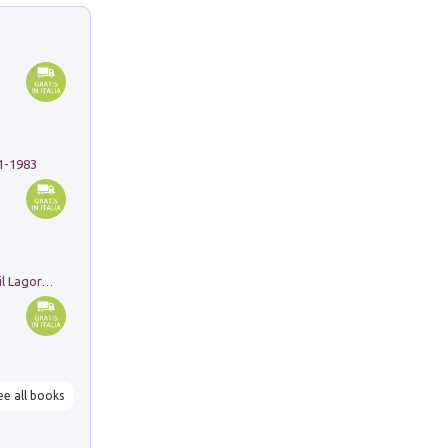
91-1983
Pastori. Sguardi contemporanei tra il Lagorai e la pianura. Ediz. illustrata
ee all books