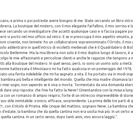
cano, e prima o poi potreste avere bisogno di me. State cercando un libro intro
libreria, La boutique del mistero, con il mio elegante farfallino, il mio sorriso 
nvece cercando un investigatore che accetti qualunque caso e si faccia pagare po
 però vi porto nel mio ufficio sul retro. E se vi preoccupa il mio aspetto smunto,
zioni cruente, non temete: ho un collaboratore soprannominato l'Orrido, il mi
olo addentrarvi in quell'intrico di vicoletti medievali che è il Quadrilatero di B
icolo Betlemme. Ma la mia libreria non solo è il mio duplice luogo di lavoro, è a
 accolgo le mie affascinanti e pericolose clienti e anche le ragazze che tengono a
ti alla Boutique del mistero. In quel senso, però, io sono un uomo solo a metà:
 nome battezzata il Minotauro mi ha fatto qualcosa in un pomeriggio del 1978,
iato una ferita indelebile che mi ha segnato a vita. E ha portato via in modi insp
a bambina più bella e intelligente del mondo. Quella che mia madre chiamava la
nei miei sogni, non sapendo se è viva o morta. Tormentato da una domanda etern
i dare una risposta: che fine ha fatto la Neve? Cimentandosi con la misura lung
a con un romanzo di ampio respiro, forte di un intreccio imprevedibile di storie 
 suo stile inimitabile: ironico, efficace, sorprendente. La prima delle tre parti 
21, con il titolo di Prisma. Alle cinque del mattino, sognavo Neve. La bambina ch
o d'estate, la bambina che da quella cantina non era uscita mai più. In un certo
quella cantina. In un certo senso, dopo tanti anni, vivo ancora laggiù.".