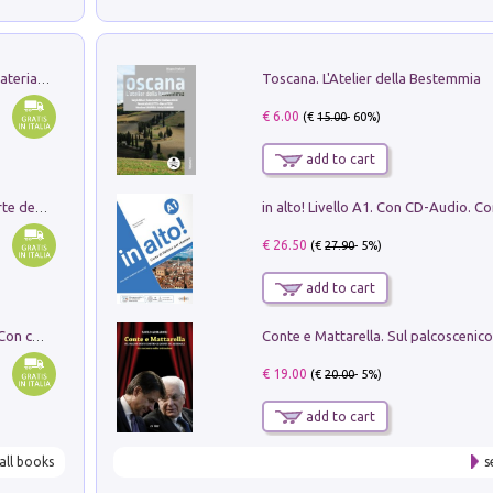
Toscana. L'Atelier della Bestemmia
L'orientalizzante a Capua. Contesti e materiali dagli scavi di Werner Johannowsky nella necropoli di Fornaci. Nuova ediz.
€ 6.00
(€
15.00
- 60%)
add to cart
Ricerche dei dottorandi in storia dell'arte della Sapienza
€ 26.50
(€
27.90
- 5%)
add to cart
I monumenti funerari del Lazio antico. Con cartella con tavole
€ 19.00
(€
20.00
- 5%)
add to cart
all books
s