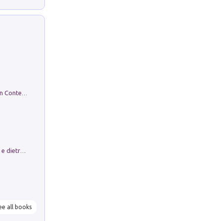
in alto! Livello A1. Con CD-Audio. Con Contenuto digitale per accesso on line
Conte e Mattarella. Sul palcoscenico e dietro le quinte del Quirinale. Un racconto sulle istituzioni
ee all books