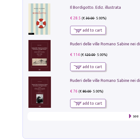
Il Bordigotto. Ediz. illustrata
€ 28.5
(€
30.00
- 5.00%)
add to cart
€ 114
(€
120.00
- 5.00%)
add to cart
€ 76
(€
80.00
- 5.00%)
add to cart
see 