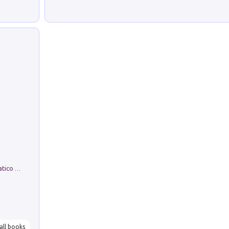
La comparsa. Perché il partito democratico non è mai nato
all books