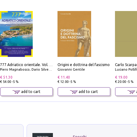
Origini e dottrina del fascismo
777 Adriatico orientale. Vol. 1: Istria, Costa della Dalmazia da Smrika a Zara, Isole del Quarnaro, Pag, Arcipelaghi di Zara, Sibenico e Incoronate
Piero Magnabosco; Dario Silvestro; Marco Sbrizzi
Giovanni Gentile
Luciano Polli
€ 51.30
€ 11.40
€ 19.00
€ 54.00 -5 %
€ 12.00 -5 %
€ 20.00 -5 %
add to cart
add to cart
a
Specchi