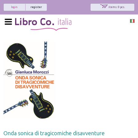
login
register
items: 0 pcs.
Onda sonica di tragicomiche disavventure