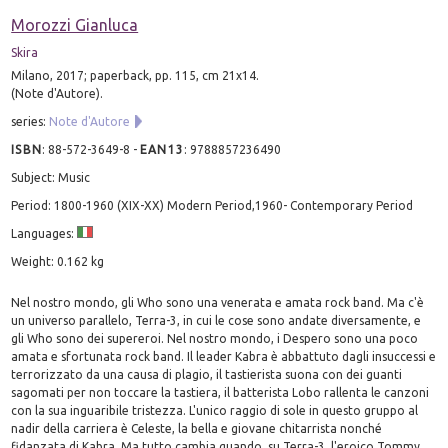
Morozzi Gianluca
Skira
Milano, 2017; paperback, pp. 115, cm 21x14.
(Note d'Autore).
series:
Note d'Autore
ISBN
:
88-572-3649-8
-
EAN13
:
9788857236490
Subject: Music
Period: 1800-1960 (XIX-XX) Modern Period,1960- Contemporary Period
Languages:
Weight: 0.162 kg
Nel nostro mondo, gli Who sono una venerata e amata rock band. Ma c'è
un universo parallelo, Terra-3, in cui le cose sono andate diversamente, e
gli Who sono dei supereroi. Nel nostro mondo, i Despero sono una poco
amata e sfortunata rock band. Il leader Kabra è abbattuto dagli insuccessi e
terrorizzato da una causa di plagio, il tastierista suona con dei guanti
sagomati per non toccare la tastiera, il batterista Lobo rallenta le canzoni
con la sua inguaribile tristezza. L'unico raggio di sole in questo gruppo al
nadir della carriera è Celeste, la bella e giovane chitarrista nonché
fidanzata di Kabra. Ma tutto cambia quando, su Terra-3, l'eroico Tommy