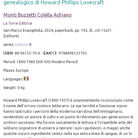
genealogico di Howard Phillips Lovecraft
Monti Buzzetti Colella Adriano
La Torre Editrice
San Marco Evangelista, 2024; paperback, pp. 192, ill., cm 15x21.
(Letture).
series:
Letture
ISBN
:
88-96133-70-X
-
EAN13
:
9788896133705
Period: 1800-1960 (XIX-XX) Modern Period
Places: Europe
Languages:
Weight: 0 kg
Howard Phillips Lovecraft (1890-1937) è unanimemente riconosciuto come
il nume dell'orrore cosmico letterario. Le sue terribili e fascinose visioni
hanno lastricato i percorsi della moderna narrativa dell'immaginario,
rendendolo un autore di culto e un punto di riferimento per generazioni di
scrittori successivi. Ma furono unicamente le letture e l'irripetibile arte del
solitario sognatore di universi a ispirare i suoi capolavori, o magari anche
qualche oscuro ingrediente celato nella sua antica linea di sangue, di cui lo