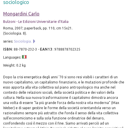
sociologico
Mongardini Carlo
Bulzoni - Le Edizioni Universitarie d'Italia
Roma, 2007; paperback, pp. 110, cm 15x21.
(Sociologia. 8).
series:
Sociologia.
ISBN
:
88-7870-232-3
-
EAN13
:
9788878702325
Languages:
Weight: 0.2 kg
Dopo la crisi energetica degli anni '70 si sono resi visibili i caratteri di un
nuovo capitalismo, un capitalismo finanziario, e le mutazioni profonde che
esso apporta alla vita collettiva sul piano antropologico ma anche nel
contesto delle relazioni sociali, della società politica e dei valori della
cultura. Nella sua nuova trasformazione il capitalismo dimostra ancora
una volta di essere "la più grande forza della nostra vita moderna" (Max
Weber) e di saper gestire le forme della società orientandola verso un
razionalismo sempre più astratto che fonda il senso della vita collettiva
sull'economicismo e sulla sola funzione ordinatrice del denaro,
confondendo così il mezzo con il fine. Siamo arrivati perciò ad un