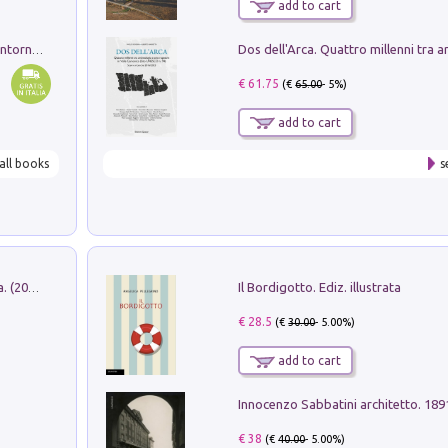
add to cart
Ruderi delle ville Romano Sabine nei dintorni di Poggio Mirteto. Illustrati dal dott.re prof.re cav.re Ercole Nardi regio ispettore degli scavi e monumenti. Anno 1885
€ 61.75
(€
65.00
- 5%)
add to cart
all books
s
Il Bordigotto. Ediz. illustrata
Dromos. Libro periodico di architettura. (2026). Vol. 15: Post-model
€ 28.5
(€
30.00
- 5.00%)
add to cart
Innocenzo Sabbatini architetto. 18
€ 38
(€
40.00
- 5.00%)