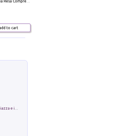
La Massoneria Resa Comprensibile ai Suoi Adepti. Vol. 3: il Maestro.
dd to cart
Luoghi Magici di Bologna. Vol. 1: la Piazza e i Suoi Simboli Segreti