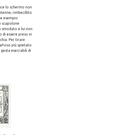
 dice lo schermo non
ntenne, rimbecillito
ile esempio
no scapolone
ico smodato e lui non
o di essere preso in
chia. Per tirare
mafioso più spietato
gesta esecrabili di