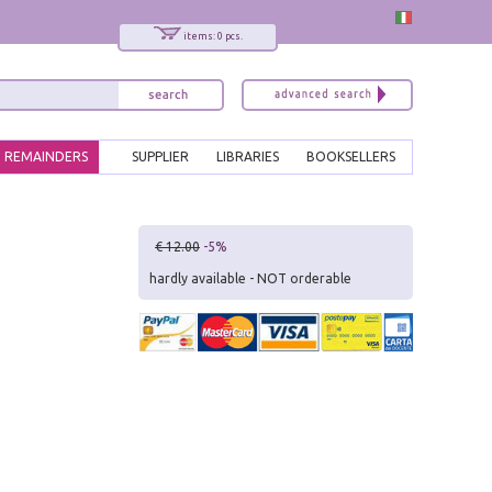
items: 0 pcs.
REMAINDERS
SUPPLIER
LIBRARIES
BOOKSELLERS
x
€ 12.00
-5%
Interessato ai nostri libri?
hardly available - NOT orderable
Allora iscriviti alla nostra newsletter!
Sarai informato delle nostre novità, potrai
comunque cancellarti quando desideri.
modulo di iscrizione