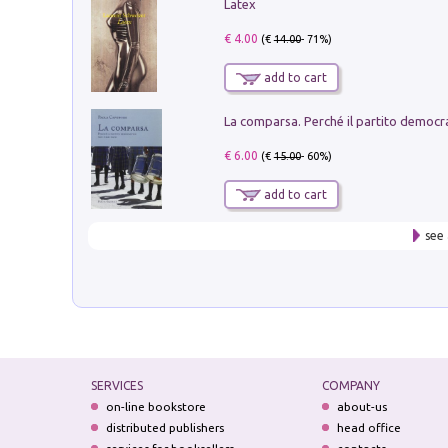
Latex
€ 4.00
(€
14.00
- 71%)
add to cart
€ 6.00
(€
15.00
- 60%)
add to cart
see 
SERVICES
COMPANY
on-line bookstore
about-us
distributed publishers
head office