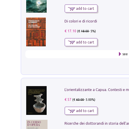
add to cart
Di colori e di ricordi
€ 17.10
(€
18.00
- 5%)
add to cart
see 
€ 57
(€
60.00
- 5.00%)
add to cart