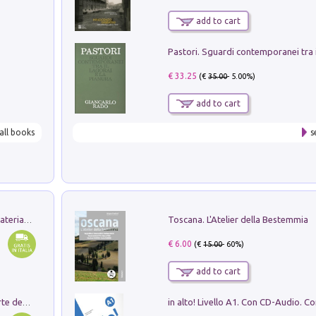
add to cart
€ 33.25
(€
35.00
- 5.00%)
add to cart
all books
s
Toscana. L'Atelier della Bestemmia
L'orientalizzante a Capua. Contesti e materiali dagli scavi di Werner Johannowsky nella necropoli di Fornaci. Nuova ediz.
€ 6.00
(€
15.00
- 60%)
add to cart
Ricerche dei dottorandi in storia dell'arte della Sapienza