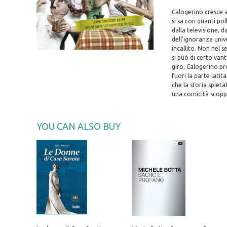
Calogerino cresce a
si sa con quanti pol
dalla televisione, d
dell'ignoranza univ
incallito. Non nel s
si può di certo vant
giro, Calogerino pro
fuori la parte latit
che la storia spiet
una comicità scopp
YOU CAN ALSO BUY