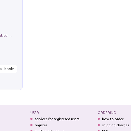
La comparsa. Perché il partito democratico non è mai nato
all books
USER
ORDERING
services for registered users
how to order
register
shipping charges