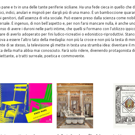
 pane e tv in una delle tante periferie siciliane. Ha una fede cieca in quello che
lici, indici, anulari e mignoli per dargli più di una mano. È un bamboccione quara
ai genitori, dall'assenza di vita sociale. Può essere preso dalla scienza come nob
ersale. È ingenuo, di non bell'aspetto e, per non farsi mancare nulla, è anche u
enso di avere i duroni nelle parti intime, che quelli si formano con l'utilizzo ipp
are di averlo adoperato per fini ludico-ricreativi o edonistico-riproduttivi. Stanc
va a essere l'altro lato della medaglia: non più la croce e non più la testa di min
ante di se stesso, la televisione gli mette in testa una stramba idea: diventare il 
ata della mafia abbia mai conosciuto. Farà solo ridere, divenendo protagonista di 
iettante, a tratti surreale, poetica e commovente.