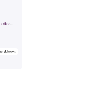
Conte e Mattarella. Sul palcoscenico e dietro le quinte del Quirinale. Un racconto sulle istituzioni
ee all books