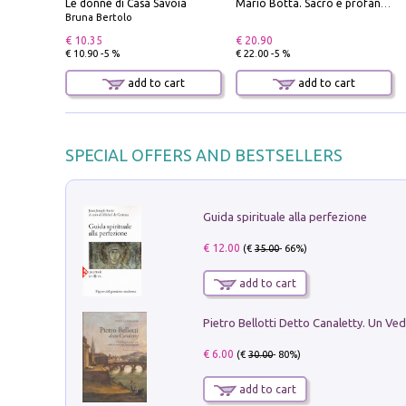
Le donne di Casa Savoia
Mario Botta. Sacro e profano-Sacred and profane
Bruna Bertolo
€ 10.35
€ 20.90
€ 10.90 -5 %
€ 22.00 -5 %
add to cart
add to cart
SPECIAL OFFERS AND BESTSELLERS
Guida spirituale alla perfezione
€ 12.00
(€
35.00
- 66%)
add to cart
€ 6.00
(€
30.00
- 80%)
add to cart