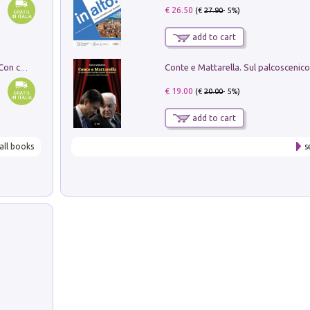
€ 26.50
(€
27.90
- 5%)
add to cart
I monumenti funerari del Lazio antico. Con cartella con tavole
€ 19.00
(€
20.00
- 5%)
add to cart
all books
s