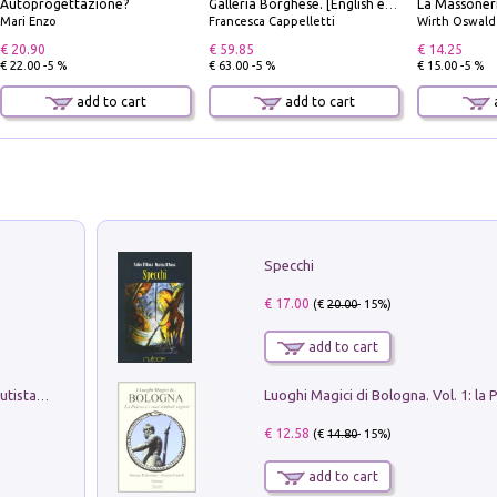
Autoprogettazione?
Galleria Borghese. [English edition]
Mari Enzo
Francesca Cappelletti
Wirth Oswald
€ 20.90
€ 59.85
€ 14.25
€ 22.00 -5 %
€ 63.00 -5 %
€ 15.00 -5 %
add to cart
add to cart
a
Specchi
€ 17.00
(€
20.00
- 15%)
add to cart
Pietro Bellotti Detto Canaletty. Un Vedutista Veneziano nella Francia dell'Ancien Régime
€ 12.58
(€
14.80
- 15%)
add to cart