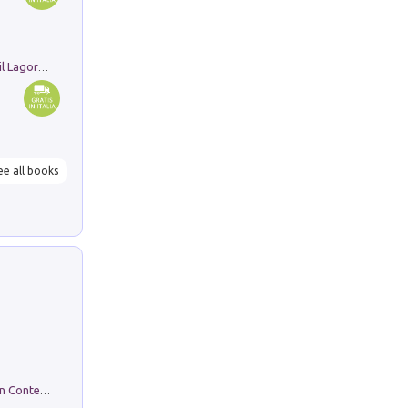
Pastori. Sguardi contemporanei tra il Lagorai e la pianura. Ediz. illustrata
ee all books
in alto! Livello A1. Con CD-Audio. Con Contenuto digitale per accesso on line