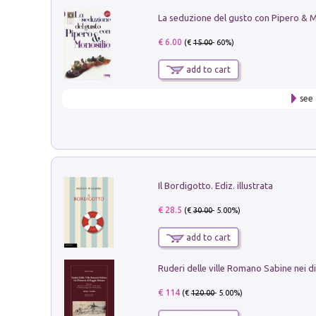
€ 6.00
(€
15.00
- 60%)
add to cart
see 
Il Bordigotto. Ediz. illustrata
€ 28.5
(€
30.00
- 5.00%)
add to cart
€ 114
(€
120.00
- 5.00%)