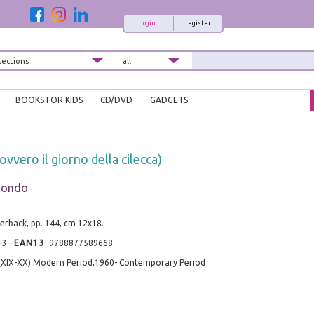
login
register
BOOKS FOR KIDS
CD/DVD
GADGETS
ovvero il giorno della cilecca)
mondo
erback, pp. 144, cm 12x18.
-3
-
EAN13
:
9788877589668
 (XIX-XX) Modern Period,1960- Contemporary Period