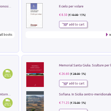
Il cielo per volare
La seduzione del gusto con Pipero & Monosilio
€ 8.50
(€
10.00
- 15%)
add to cart
all books
s
€ 26.60
(€
28.00
- 5%)
add to cart
Ruderi delle ville Romano Sabine nei dintorni di Poggio Mirteto. Illustrati dal dott.re prof.re cav.re Ercole Nardi regio ispettore degli scavi e monumenti. Anno 1885. Tavole e studio. Con 25 tavole fuori testo in cartella editoriale
€ 71.25
(€
75.00
- 5%)