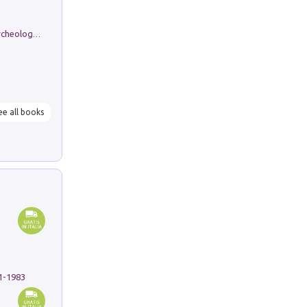
Dos dell'Arca. Quattro millenni tra archeologia e arte rupestre in Valle Camonica (Sito UNESCO n. 94). Scavi e ricerche 2016/2023
ee all books
91-1983