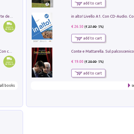
add to cart
Ricerche dei dottorandi in storia dell'arte della Sapienza
€ 26.50
(€
27.90
- 5%)
add to cart
I monumenti funerari del Lazio antico. Con cartella con tavole
€ 19.00
(€
20.00
- 5%)
add to cart
all books
s