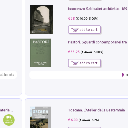
Innocenzo Sabbatini architetto. 18
€ 38
(€
40.00
- 5.00%)
add to cart
€ 33.25
(€
35.00
- 5.00%)
add to cart
all books
s
Toscana. L'Atelier della Bestemmia
L'orientalizzante a Capua. Contesti e materiali dagli scavi di Werner Johannowsky nella necropoli di Fornaci. Nuova ediz.
€ 6.00
(€
15.00
- 60%)