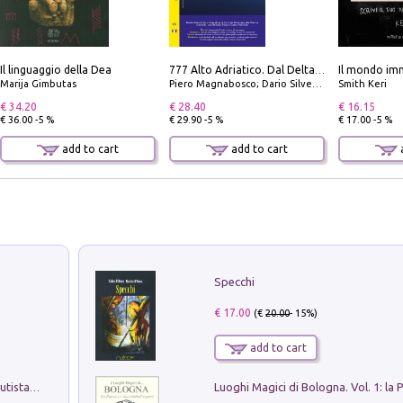
Il linguaggio della Dea
Il mondo imm
777 Alto Adriatico. Dal Delta del Po a Capo Promontore. Con QR Code
Marija Gimbutas
Piero Magnabosco; Dario Silvestro; Marco Sbrizzi
Smith Keri
€ 34.20
€ 28.40
€ 16.15
€ 36.00 -5 %
€ 29.90 -5 %
€ 17.00 -5 %
add to cart
add to cart
a
Specchi
€ 17.00
(€
20.00
- 15%)
add to cart
Pietro Bellotti Detto Canaletty. Un Vedutista Veneziano nella Francia dell'Ancien Régime