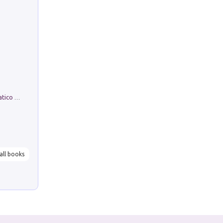
La comparsa. Perché il partito democratico non è mai nato
all books