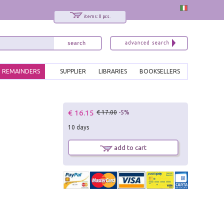
items: 0 pcs.
REMAINDERS
SUPPLIER
LIBRARIES
BOOKSELLERS
x
€ 16.15
€ 17.00
-5%
Interessato ai nostri libri?
10 days
Allora iscriviti alla nostra newsletter!
Sarai informato delle nostre novità, potrai
add to cart
comunque cancellarti quando desideri.
modulo di iscrizione