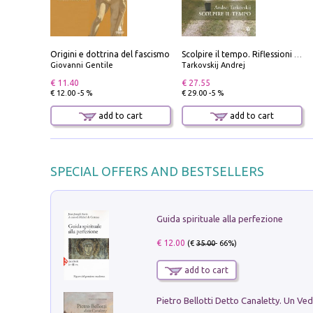
Origini e dottrina del fascismo
Scolpire il tempo. Riflessioni sul cinema.
Giovanni Gentile
Tarkovskij Andrej
€ 11.40
€ 27.55
€ 12.00 -5 %
€ 29.00 -5 %
add to cart
add to cart
SPECIAL OFFERS AND BESTSELLERS
Guida spirituale alla perfezione
€ 12.00
(€
35.00
- 66%)
add to cart