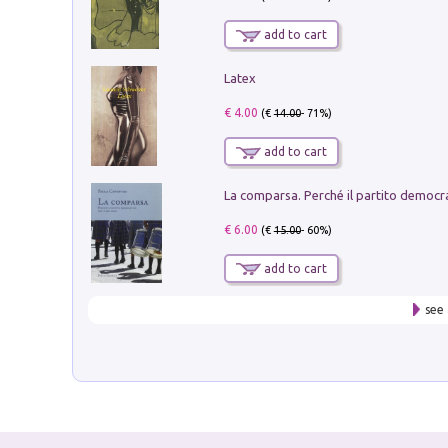
add to cart
Latex
€ 4.00
(€
14.00
- 71%)
add to cart
€ 6.00
(€
15.00
- 60%)
add to cart
see 