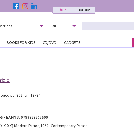
login
register
BOOKS FOR KIDS
CD/DVD
GADGETS
rizio
rback, pp. 252, cm 12x24.
-5
-
EAN13
:
9788828203599
 (XIX-XX) Modern Period,1960- Contemporary Period