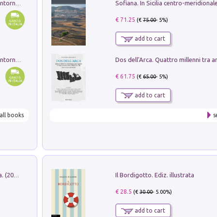
Ruderi delle ville Romano Sabine nei dintorni di Poggio Mirteto. Illustrati dal dott.re prof.re cav.re Ercole Nardi regio ispettore degli scavi e monumenti. Anno 1885. Tavole e studio. Con 25 tavole fuori testo in cartella editoriale
€ 71.25
(€
75.00
- 5%)
add to cart
Ruderi delle ville Romano Sabine nei dintorni di Poggio Mirteto. Illustrati dal dott.re prof.re cav.re Ercole Nardi regio ispettore degli scavi e monumenti. Anno 1885
€ 61.75
(€
65.00
- 5%)
add to cart
all books
s
Il Bordigotto. Ediz. illustrata
Dromos. Libro periodico di architettura. (2026). Vol. 15: Post-model
€ 28.5
(€
30.00
- 5.00%)
add to cart