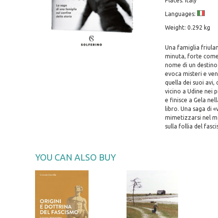
Places: Italy
Languages:
Weight: 0.292 kg
Una famiglia friula
minuta, forte come 
nome di un destino 
evoca misteri e ven
quella dei suoi avi,
vicino a Udine nei 
e finisce a Gela ne
libro. Una saga di «
mimetizzarsi nel mal
sulla follia del fasc
YOU CAN ALSO BUY