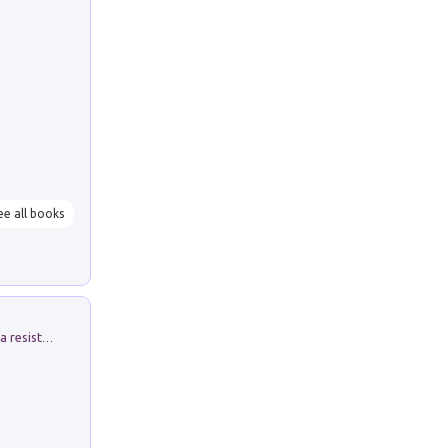
ee all books
Memorial Santa Giulia. Sculture per la resistenza Monchio di Palagano