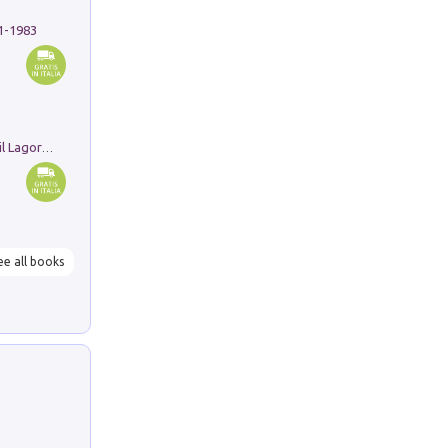
91-1983
Pastori. Sguardi contemporanei tra il Lagorai e la pianura. Ediz. illustrata
ee all books