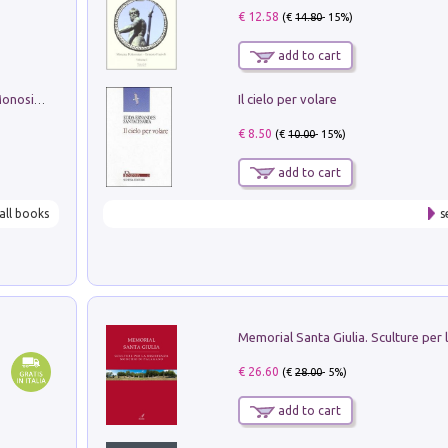
€ 12.58
(€
14.80
- 15%)
add to cart
Il cielo per volare
La seduzione del gusto con Pipero & Monosilio
€ 8.50
(€
10.00
- 15%)
add to cart
all books
s
€ 26.60
(€
28.00
- 5%)
add to cart