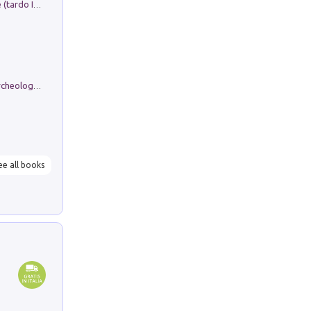
Sofiana. In Sicilia centro-meridionale (tardo III-metà IX secolo d.C.): dall'agro-town tardo-imperiale al villaggio medio-bizantino. Nuova ediz.
Dos dell'Arca. Quattro millenni tra archeologia e arte rupestre in Valle Camonica (Sito UNESCO n. 94). Scavi e ricerche 2016/2023
ee all books