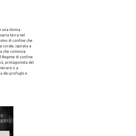
o e una donna
opria terra nel
cismo di confine che
 corale, ispirata a
enza che comincia
el Regime di confine
iz, protagonista del
hierarsi o a
ia dei profughi e