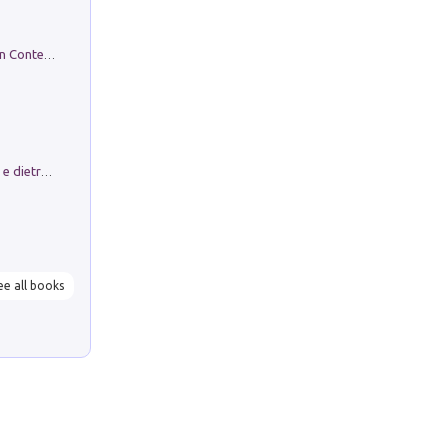
in alto! Livello A1. Con CD-Audio. Con Contenuto digitale per accesso on line
Conte e Mattarella. Sul palcoscenico e dietro le quinte del Quirinale. Un racconto sulle istituzioni
ee all books