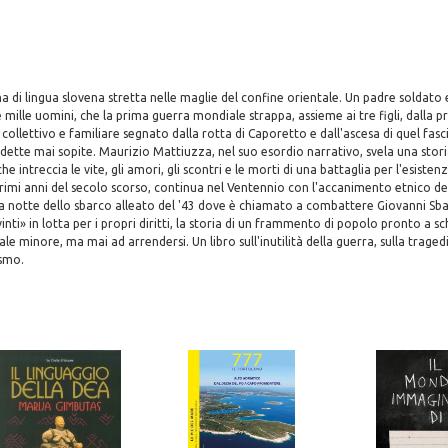
na di lingua slovena stretta nelle maglie del confine orientale. Un padre soldat
mille uomini, che la prima guerra mondiale strappa, assieme ai tre figli, dalla pr
collettivo e familiare segnato dalla rotta di Caporetto e dall'ascesa di quel fas
dette mai sopite. Maurizio Mattiuzza, nel suo esordio narrativo, svela una storia
 che intreccia le vite, gli amori, gli scontri e le morti di una battaglia per l'esist
primi anni del secolo scorso, continua nel Ventennio con l'accanimento etnico d
lla notte dello sbarco alleato del '43 dove è chiamato a combattere Giovanni Sba
vinti» in lotta per i propri diritti, la storia di un frammento di popolo pronto a sc
e minore, ma mai ad arrendersi. Un libro sull'inutilità della guerra, sulla traged
ismo.