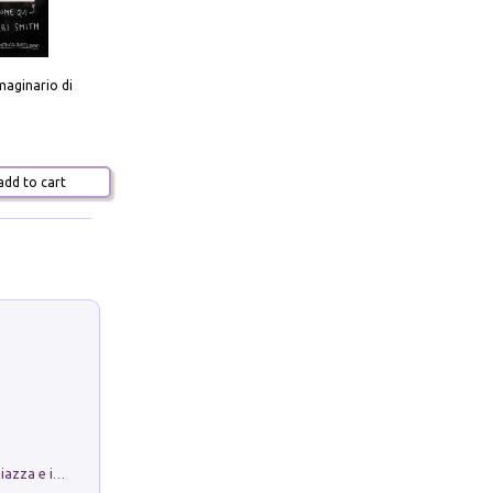
aginario di
dd to cart
Luoghi Magici di Bologna. Vol. 1: la Piazza e i Suoi Simboli Segreti