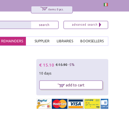
items: 0 pcs.
REMAINDERS
SUPPLIER
LIBRARIES
BOOKSELLERS
€ 15.10
€ 15.90
-5%
10 days
add to cart