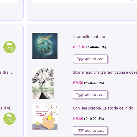
Il fanciullo lontano
€ 17.10
(€
18.00
- 5%)
add to cart
Storie magiche tra montagna e des
Missione per un mondo migliore. Storia di speranza per ragazze e ragazzi di ogni età
€ 9.50
(€
10.00
- 5%)
add to cart
Con una scatola. Le storie del nido
In balìa di Dante e Pinocchio. Seguito da: Il viaggio di Pinocchio nell'aldilà dantesco di Bettino d'Aloja
€ 9.50
(€
10.00
- 5%)
add to cart