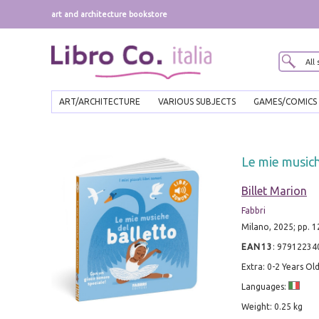
art and architecture bookstore
ART/ARCHITECTURE
VARIOUS SUBJECTS
GAMES/COMICS
Le mie musich
Billet Marion
Fabbri
Milano, 2025; pp. 12
EAN13
:
97912234
Extra: 0-2 Years Ol
Languages:
Weight: 0.25 kg