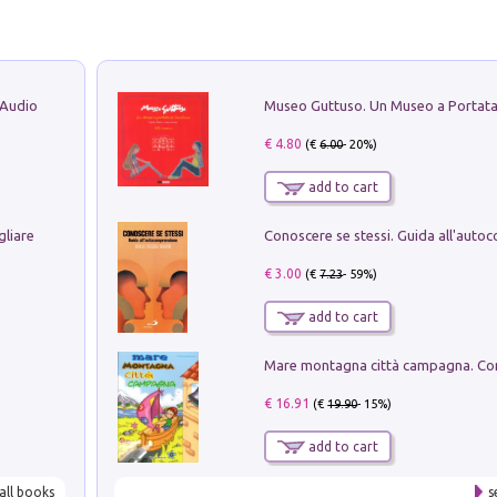
 Audio
€ 4.80
(€
6.00
- 20%)
add to cart
gliare
€ 3.00
(€
7.23
- 59%)
add to cart
€ 16.91
(€
19.90
- 15%)
add to cart
all books
s