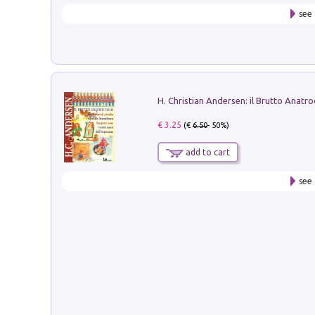
see 
€ 3.25
(€
6.50
- 50%)
add to cart
see 