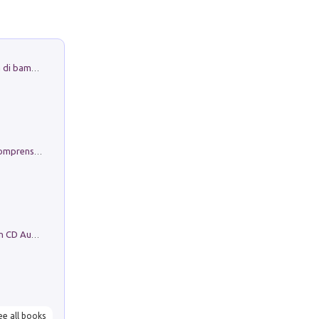
Museo Guttuso. Un Museo a Portata di bambino
Conoscere se stessi. Guida all'autocomprensione
Mare montagna città campagna. Con CD Audio
ee all books