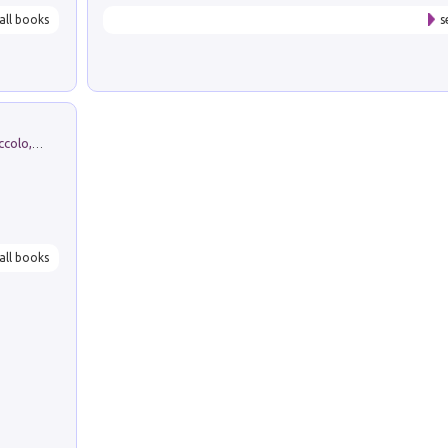
all books
s
H. Christian Andersen: il Brutto Anatroccolo, il Soldatino di Piombo, la Piccola Fiammiferaia, Scarpette Rosse, i Vestiti Nuovi dell'Imperatore, E...
all books