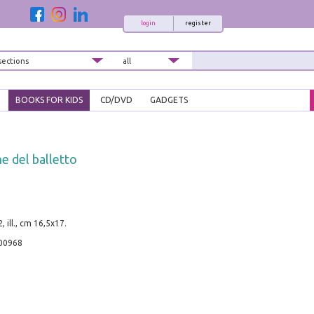
login
register
BOOKS FOR KIDS
CD/DVD
GADGETS
e del balletto
, ill., cm 16,5x17.
00968
d