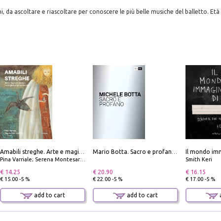
, da ascoltare e riascoltare per conoscere le più belle musiche del balletto. Età 
Il mondo imm
Amabili streghe. Arte e magie di Leonora Carrington e Remedios Varo
Mario Botta. Sacro e profano-Sacred and profane
Pina Varriale; Serena Montesarchio
Smith Keri
€ 14.25
€ 20.90
€ 16.15
€ 15.00 -5 %
€ 22.00 -5 %
€ 17.00 -5 %
add to cart
add to cart
a