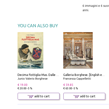
6 immagini e 6 suoni
anni.
YOU CAN ALSO BUY
Decima flottiglia Mas. Dalle origini all'armistizio
Galleria Borghese. [English edition]
Junio Valerio Borghese
Francesca Cappelletti
€ 19.00
€ 59.85
€ 20.00 -5 %
€ 63.00 -5 %
add to cart
add to cart