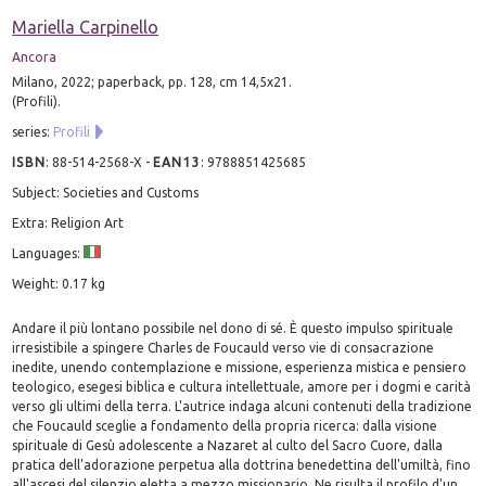
Mariella Carpinello
Ancora
Milano, 2022; paperback, pp. 128, cm 14,5x21.
(Profili).
series:
Profili
ISBN
:
88-514-2568-X
-
EAN13
:
9788851425685
Subject: Societies and Customs
Extra: Religion Art
Languages:
Weight: 0.17 kg
Andare il più lontano possibile nel dono di sé. È questo impulso spirituale
irresistibile a spingere Charles de Foucauld verso vie di consacrazione
inedite, unendo contemplazione e missione, esperienza mistica e pensiero
teologico, esegesi biblica e cultura intellettuale, amore per i dogmi e carità
verso gli ultimi della terra. L'autrice indaga alcuni contenuti della tradizione
che Foucauld sceglie a fondamento della propria ricerca: dalla visione
spirituale di Gesù adolescente a Nazaret al culto del Sacro Cuore, dalla
pratica dell'adorazione perpetua alla dottrina benedettina dell'umiltà, fino
all'ascesi del silenzio eletta a mezzo missionario. Ne risulta il profilo d'un