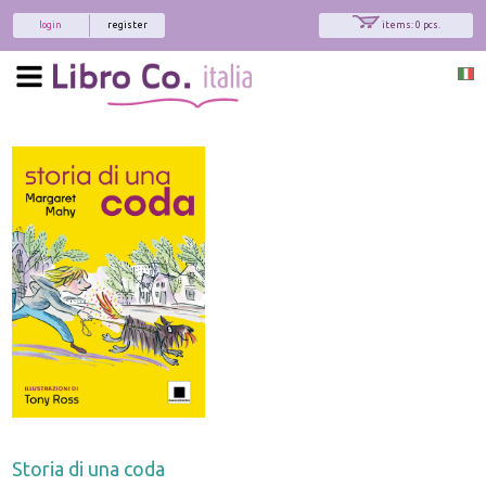
login
register
items: 0 pcs.
Storia di una coda