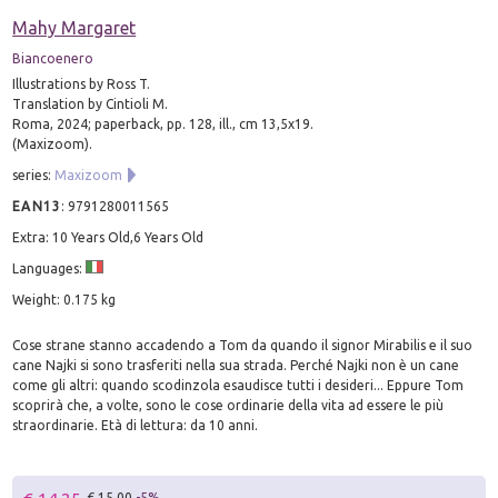
Mahy Margaret
Biancoenero
Illustrations by Ross T.
Translation by Cintioli M.
Roma, 2024; paperback, pp. 128, ill., cm 13,5x19.
(Maxizoom).
series:
Maxizoom
EAN13
:
9791280011565
Extra: 10 Years Old,6 Years Old
Languages:
Weight: 0.175 kg
Cose strane stanno accadendo a Tom da quando il signor Mirabilis e il suo
cane Najki si sono trasferiti nella sua strada. Perché Najki non è un cane
come gli altri: quando scodinzola esaudisce tutti i desideri... Eppure Tom
scoprirà che, a volte, sono le cose ordinarie della vita ad essere le più
straordinarie. Età di lettura: da 10 anni.
€ 15.00
-5%