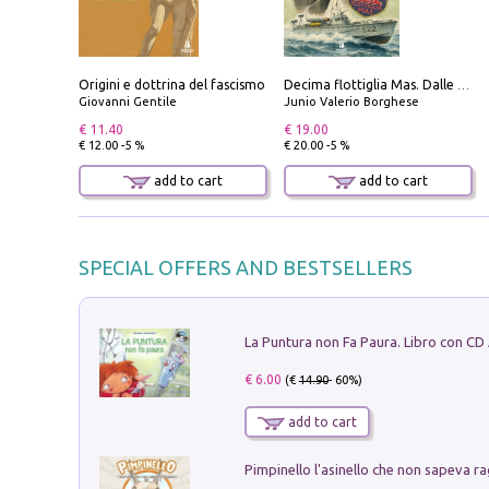
Origini e dottrina del fascismo
Decima flottiglia Mas. Dalle origini all'armistizio
Giovanni Gentile
Junio Valerio Borghese
€ 11.40
€ 19.00
€ 12.00 -5 %
€ 20.00 -5 %
add to cart
add to cart
SPECIAL OFFERS AND BESTSELLERS
La Puntura non Fa Paura. Libro con CD
€ 6.00
(€
14.90
- 60%)
add to cart
Pimpinello l'asinello che non sapeva ra