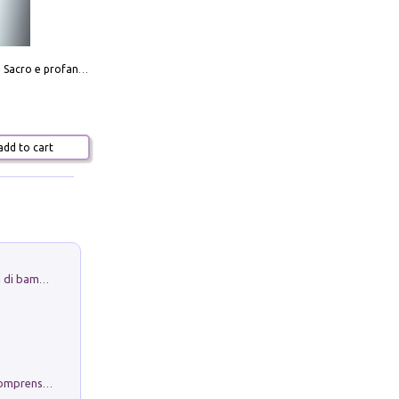
Mario Botta. Sacro e profano-Sacred and profane
dd to cart
Museo Guttuso. Un Museo a Portata di bambino
Conoscere se stessi. Guida all'autocomprensione