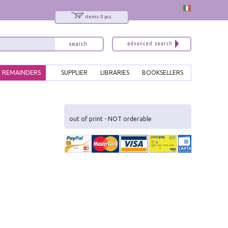
items: 0 pcs.
REMAINDERS
SUPPLIER
LIBRARIES
BOOKSELLERS
x
Interessato ai nostri libri?
out of print - NOT orderable
Allora iscriviti alla nostra newsletter!
Sarai informato delle nostre novità, potrai
comunque cancellarti quando desideri.
modulo di iscrizione