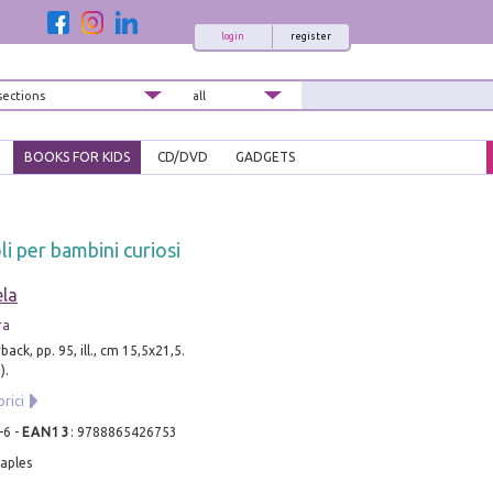
login
register
BOOKS FOR KIDS
CD/DVD
GADGETS
li per bambini curiosi
ela
ra
ack, pp. 95, ill., cm 15,5x21,5.
).
orici
-6
-
EAN13
:
9788865426753
aples