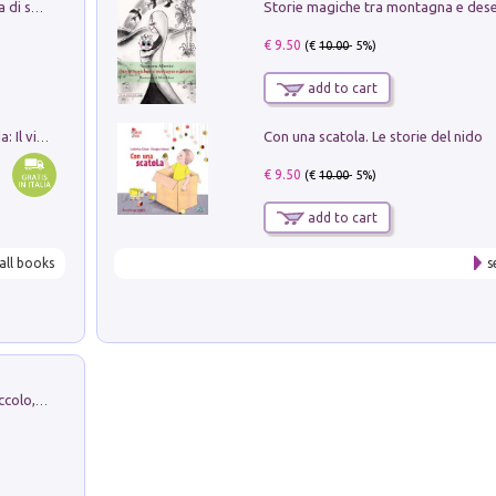
Storie magiche tra montagna e des
Missione per un mondo migliore. Storia di speranza per ragazze e ragazzi di ogni età
€ 9.50
(€
10.00
- 5%)
add to cart
Con una scatola. Le storie del nido
In balìa di Dante e Pinocchio. Seguito da: Il viaggio di Pinocchio nell'aldilà dantesco di Bettino d'Aloja
€ 9.50
(€
10.00
- 5%)
add to cart
all books
s
H. Christian Andersen: il Brutto Anatroccolo, il Soldatino di Piombo, la Piccola Fiammiferaia, Scarpette Rosse, i Vestiti Nuovi dell'Imperatore, E...