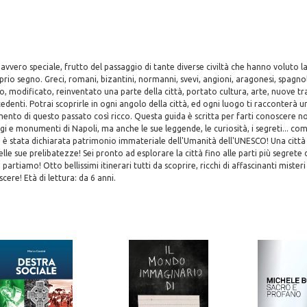
davvero speciale, frutto del passaggio di tante diverse civiltà che hanno voluto l
rio segno. Greci, romani, bizantini, normanni, svevi, angioni, aragonesi, spagnoli
, modificato, reinventato una parte della città, portato cultura, arte, nuove tr
edenti. Potrai scoprirle in ogni angolo della città, ed ogni luogo ti racconterà u
nto di questo passato così ricco. Questa guida è scritta per farti conoscere non
gi e monumenti di Napoli, ma anche le sue leggende, le curiosità, i segreti... com
rte è stata dichiarata patrimonio immateriale dell'Umanità dell'UNESCO! Una città
le sue prelibatezze! Sei pronto ad esplorare la città fino alle parti più segrete 
partiamo! Otto bellissimi itinerari tutti da scoprire, ricchi di affascinanti miste
ere! Età di lettura: da 6 anni.