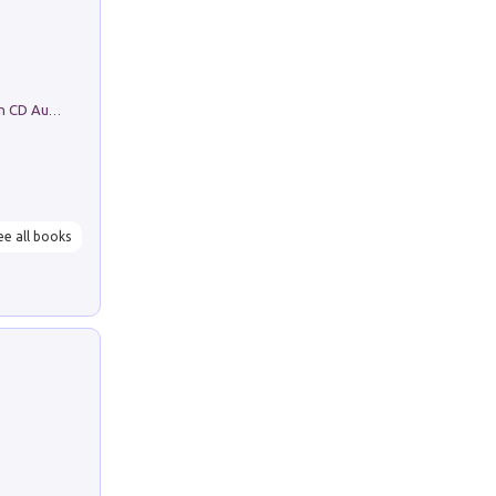
Mare montagna città campagna. Con CD Audio
ee all books