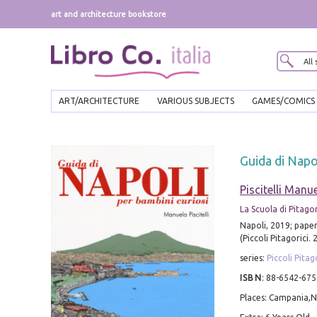
art and architecture bookstore
ART/ARCHITECTURE
VARIOUS SUBJECTS
GAMES/COMICS
Guida di Napo
Piscitelli Manu
La Scuola di Pitago
Napoli, 2019; paperb
(Piccoli Pitagorici. 2
series:
Piccoli Pitag
ISBN
:
88-6542-675
Places: Campania,N