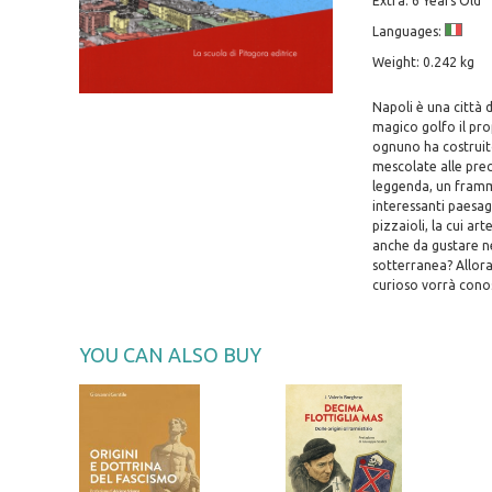
Extra: 6 Years Old
Languages:
Weight: 0.242 kg
Napoli è una città 
magico golfo il prop
ognuno ha costruito
mescolate alle prec
leggenda, un framme
interessanti paesag
pizzaioli, la cui a
anche da gustare nel
sotterranea? Allora 
curioso vorrà conosc
YOU CAN ALSO BUY