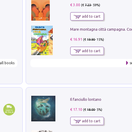
€ 3.00
(€
7.23
- 59%)
add to cart
€ 16.91
(€
19.90
- 15%)
add to cart
all books
s
Il fanciullo lontano
€ 17.10
(€
18.00
- 5%)
add to cart