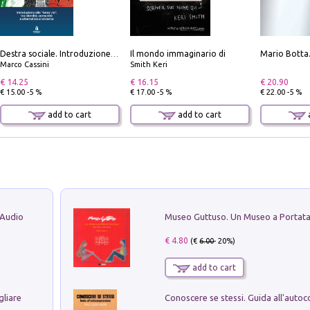
Il mondo immaginario di
Destra sociale. Introduzione alla «terza via», tra identità, comunità e alternativa al sistema
Marco Cassini
Smith Keri
€ 14.25
€ 16.15
€ 20.90
€ 15.00 -5 %
€ 17.00 -5 %
€ 22.00 -5 %
add to cart
add to cart
a
 Audio
€ 4.80
(€
6.00
- 20%)
add to cart
gliare