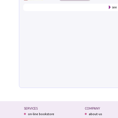
see 
SERVICES
COMPANY
on-line bookstore
about-us