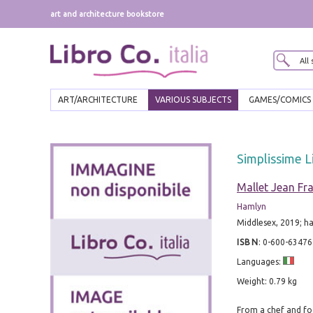
art and architecture bookstore
ART/ARCHITECTURE
VARIOUS SUBJECTS
GAMES/COMICS
Simplissime L
Mallet Jean Fr
Hamlyn
Middlesex, 2019; h
ISBN
:
0-600-63476
Languages:
Weight: 0.79 kg
From a chef and foo