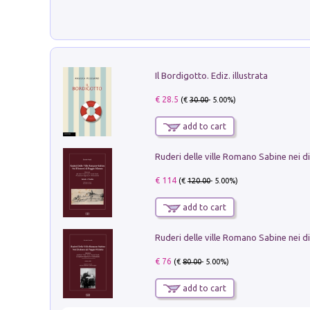
Il Bordigotto. Ediz. illustrata
€ 28.5
(€
30.00
- 5.00%)
add to cart
€ 114
(€
120.00
- 5.00%)
add to cart
€ 76
(€
80.00
- 5.00%)
add to cart