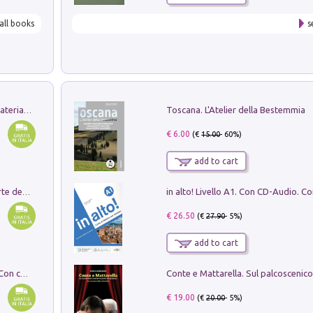
all books
s
Toscana. L'Atelier della Bestemmia
L'orientalizzante a Capua. Contesti e materiali dagli scavi di Werner Johannowsky nella necropoli di Fornaci. Nuova ediz.
€ 6.00
(€
15.00
- 60%)
add to cart
Ricerche dei dottorandi in storia dell'arte della Sapienza
€ 26.50
(€
27.90
- 5%)
add to cart
I monumenti funerari del Lazio antico. Con cartella con tavole
€ 19.00
(€
20.00
- 5%)