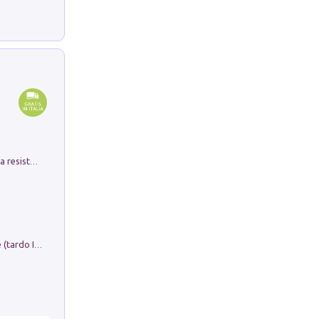
Memorial Santa Giulia. Sculture per la resistenza Monchio di Palagano
Sofiana. In Sicilia centro-meridionale (tardo III-metà IX secolo d.C.): dall'agro-town tardo-imperiale al villaggio medio-bizantino. Nuova ediz.