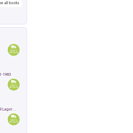
ee all books
91-1983
Pastori. Sguardi contemporanei tra il Lagorai e la pianura. Ediz. illustrata