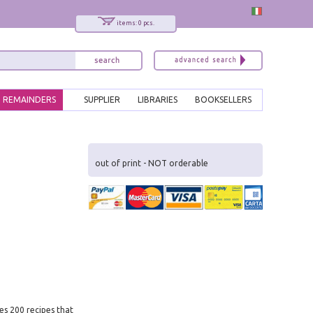
items: 0 pcs.
REMAINDERS
SUPPLIER
LIBRARIES
BOOKSELLERS
x
Interessato ai nostri libri?
out of print - NOT orderable
Allora iscriviti alla nostra newsletter!
Sarai informato delle nostre novità, potrai
comunque cancellarti quando desideri.
modulo di iscrizione
es 200 recipes that