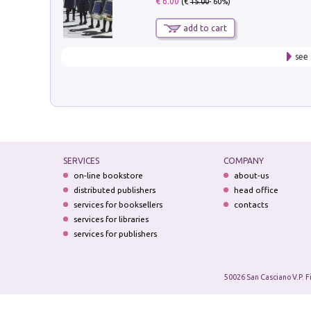
€ 6.00
(€
15.00
- 60%)
add to cart
see 
SERVICES
COMPANY
on-line bookstore
about-us
distributed publishers
head office
services for booksellers
contacts
services for libraries
services for publishers
50026 San Casciano V.P. F