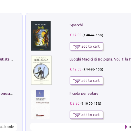
Specchi
€ 17.00
(€
20.00
- 15%)
add to cart
Pietro Bellotti Detto Canaletty. Un Vedutista Veneziano nella Francia dell'Ancien Régime
€ 12.58
(€
14.80
- 15%)
add to cart
Il cielo per volare
La seduzione del gusto con Pipero & Monosilio
€ 8.50
(€
10.00
- 15%)
add to cart
all books
s