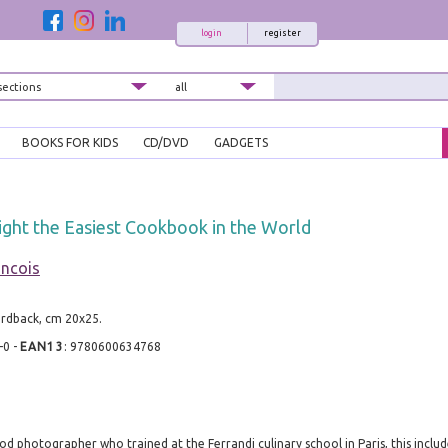
login
register
BOOKS FOR KIDS
CD/DVD
GADGETS
ight the Easiest Cookbook in the World
ancois
ardback, cm 20x25.
-0
-
EAN13
:
9780600634768
d photographer who trained at the Ferrandi culinary school in Paris, this includ