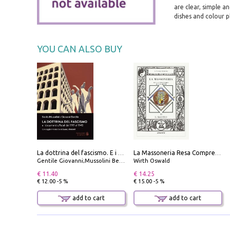
are clear, simple a
dishes and colour 
YOU CAN ALSO BUY
La dottrina del fascismo. E i documenti ufficiali dal 1919 al 1945
La Massoneria Resa Comprensibile ai Suoi Adepti. Vol. 3: il Maestro.
Gentile Giovanni;Mussolini Benito
Wirth Oswald
€ 11.40
€ 14.25
€ 12.00 -5 %
€ 15.00 -5 %
add to cart
add to cart