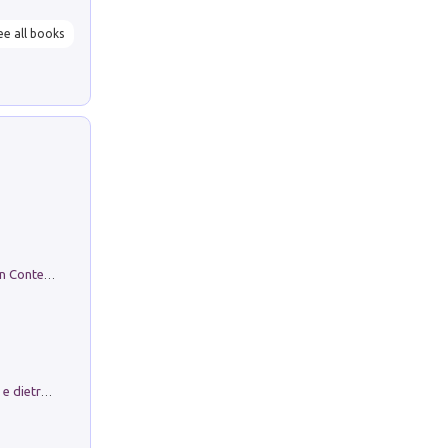
ee all books
in alto! Livello A1. Con CD-Audio. Con Contenuto digitale per accesso on line
Conte e Mattarella. Sul palcoscenico e dietro le quinte del Quirinale. Un racconto sulle istituzioni