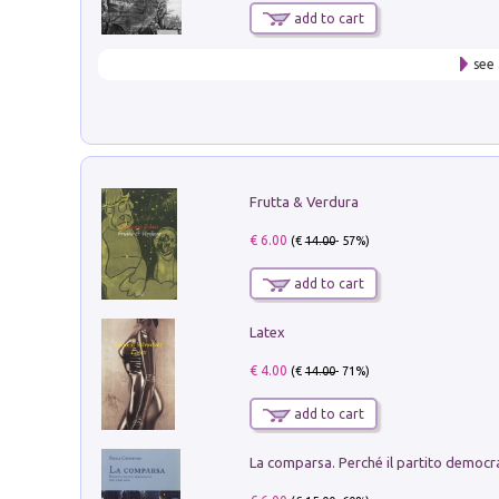
add to cart
see 
Frutta & Verdura
€ 6.00
(€
14.00
- 57%)
add to cart
Latex
€ 4.00
(€
14.00
- 71%)
add to cart