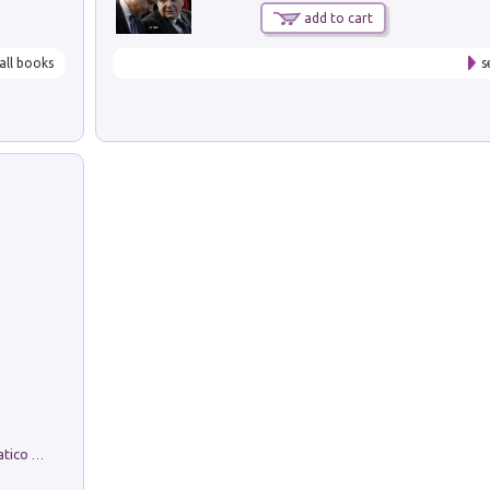
add to cart
all books
s
La comparsa. Perché il partito democratico non è mai nato