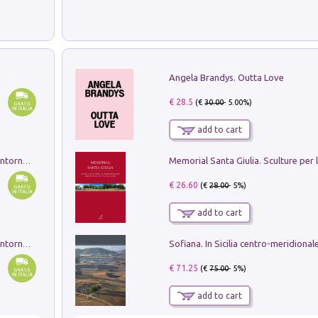
Angela Brandys. Outta Love
€ 28.5
(€
30.00
- 5.00%)
add to cart
Ruderi delle ville Romano Sabine nei dintorni di Poggio Mirteto. Illustrati dal dott.re prof.re cav.re Ercole Nardi regio ispettore degli scavi e monumenti. Anno 1885. Tavole e studio. Con 25 tavole fuori testo in cartella editoriale
€ 26.60
(€
28.00
- 5%)
add to cart
Ruderi delle ville Romano Sabine nei dintorni di Poggio Mirteto. Illustrati dal dott.re prof.re cav.re Ercole Nardi regio ispettore degli scavi e monumenti. Anno 1885
€ 71.25
(€
75.00
- 5%)
add to cart