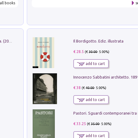
all books
s
Il Bordigotto. Ediz. illustrata
Dromos. Libro periodico di architettura. (2026). Vol. 15: Post-model
€ 28.5
(€
30.00
- 5.00%)
add to cart
Innocenzo Sabbatini architetto. 18
€ 38
(€
40.00
- 5.00%)
add to cart
€ 33.25
(€
35.00
- 5.00%)
add to cart