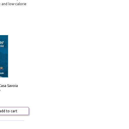
e and low-calorie
Casa Savoia
o
dd to cart