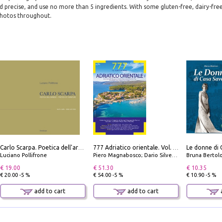
nd precise, and use no more than 5 ingredients. With some gluten-free, dairy-fre
photos throughout.
Le donne di 
Carlo Scarpa. Poetica dell'arredo. Tavoli e sedie-Poetics of furniture. Tables and chairs. Ediz. bilingue
777 Adriatico orientale. Vol. 1: Istria, Costa della Dalmazia da Smrika a Zara, Isole del Quarnaro, Pag, Arcipelaghi di Zara, Sibenico e Incoronate
Luciano Pollifrone
Piero Magnabosco; Dario Silvestro; Marco Sbrizzi
Bruna Bertol
€ 19.00
€ 51.30
€ 10.35
€ 20.00 -5 %
€ 54.00 -5 %
€ 10.90 -5 %
add to cart
add to cart
a