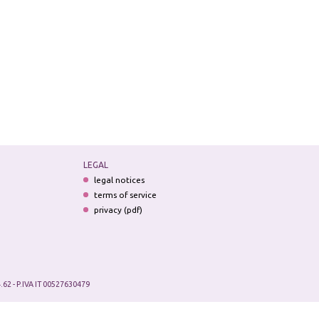
LEGAL
legal notices
terms of service
privacy (pdf)
.62 - P.IVA IT 00527630479