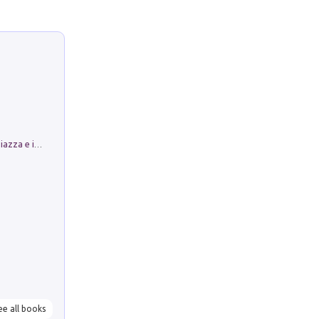
Luoghi Magici di Bologna. Vol. 1: la Piazza e i Suoi Simboli Segreti
ee all books