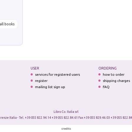
all books
USER
ORDERING
services for registered users
how to order
register
shipping charges
mailing list sign up
FAQ
Libro Co. Italia srl
irenze Italia - Tel. +39 055 822.94.14 +39 055 822.84.61 Fax +39 055 829.46.03 +39 055 822.84
credits