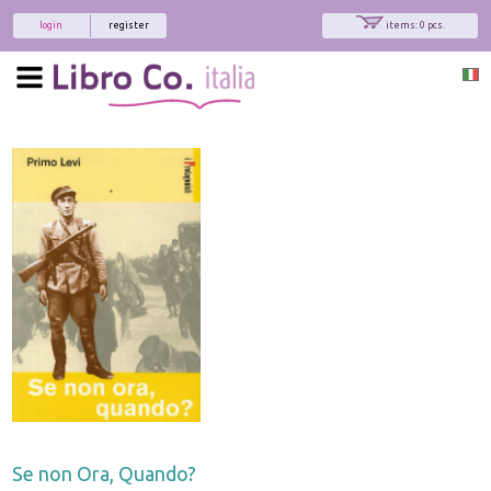
login
register
items: 0 pcs.
Se non Ora, Quando?