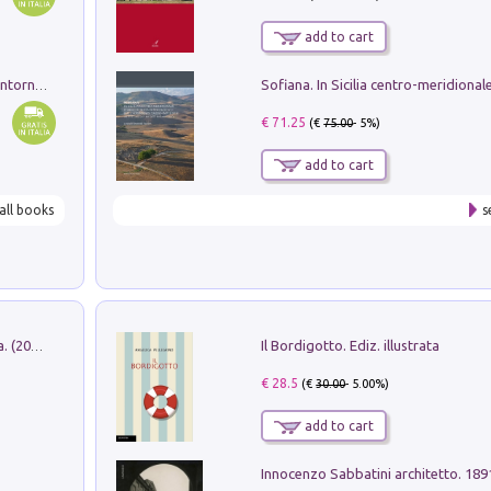
add to cart
Ruderi delle ville Romano Sabine nei dintorni di Poggio Mirteto. Illustrati dal dott.re prof.re cav.re Ercole Nardi regio ispettore degli scavi e monumenti. Anno 1885
€ 71.25
(€
75.00
- 5%)
add to cart
all books
s
Il Bordigotto. Ediz. illustrata
Dromos. Libro periodico di architettura. (2026). Vol. 15: Post-model
€ 28.5
(€
30.00
- 5.00%)
add to cart
Innocenzo Sabbatini architetto. 18