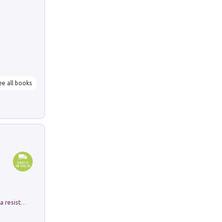
ee all books
Memorial Santa Giulia. Sculture per la resistenza Monchio di Palagano