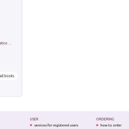
La comparsa. Perché il partito democratico non è mai nato
all books
USER
ORDERING
services for registered users
how to order