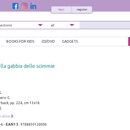
login
register
BOOKS FOR KIDS
CD/DVD
GADGETS
la gabbia delle scimmie
G.
nero G.
rback, pp. 224, cm 13x18.
).
rrativa
-6
-
EAN13
:
9788830120006