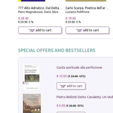
777 Alto Adriatico. Dal Delta del Po a Capo Promontore. Con QR Code
Carlo Scarpa. Poetica dell'arredo. Tavoli e sedie-Poetics of furniture. Tables and chairs. Ediz. bilingue
Piero Magnabosco; Dario Silvestro; Marco Sbrizzi
Luciano Pollifrone
€ 28.40
€ 19.00
€ 29.90 -5 %
€ 20.00 -5 %
add to cart
add to cart
SPECIAL OFFERS AND BESTSELLERS
Guida spirituale alla perfezione
€ 12.00
(€
35.00
- 66%)
add to cart
€ 6.00
(€
30.00
- 80%)