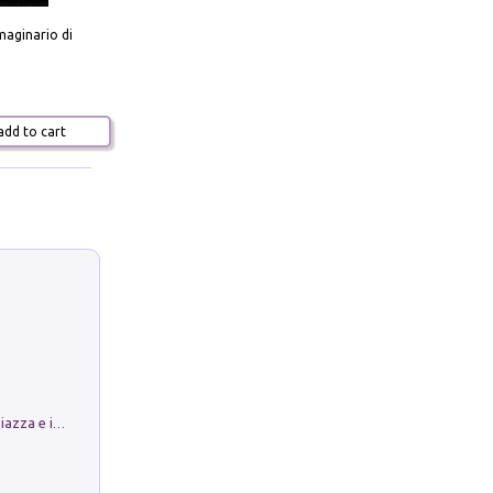
aginario di
dd to cart
Luoghi Magici di Bologna. Vol. 1: la Piazza e i Suoi Simboli Segreti