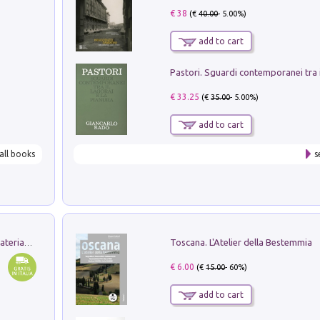
€ 38
(€
40.00
- 5.00%)
add to cart
€ 33.25
(€
35.00
- 5.00%)
add to cart
all books
s
Toscana. L'Atelier della Bestemmia
L'orientalizzante a Capua. Contesti e materiali dagli scavi di Werner Johannowsky nella necropoli di Fornaci. Nuova ediz.
€ 6.00
(€
15.00
- 60%)
add to cart