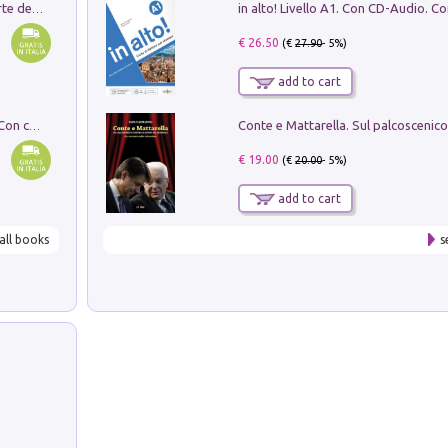
Ricerche dei dottorandi in storia dell'arte della Sapienza
€ 26.50
(€
27.90
- 5%)
add to cart
I monumenti funerari del Lazio antico. Con cartella con tavole
€ 19.00
(€
20.00
- 5%)
add to cart
all books
s