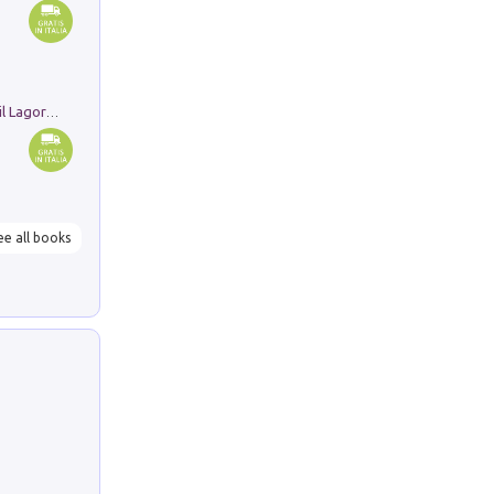
Pastori. Sguardi contemporanei tra il Lagorai e la pianura. Ediz. illustrata
ee all books