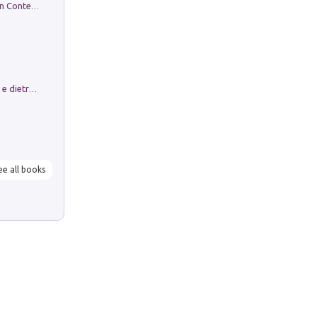
in alto! Livello A1. Con CD-Audio. Con Contenuto digitale per accesso on line
Conte e Mattarella. Sul palcoscenico e dietro le quinte del Quirinale. Un racconto sulle istituzioni
ee all books