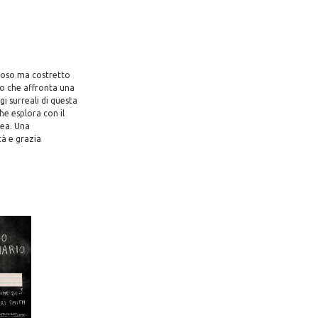
tuoso ma costretto
so che affronta una
gi surreali di questa
che esplora con il
nea. Una
tà e grazia