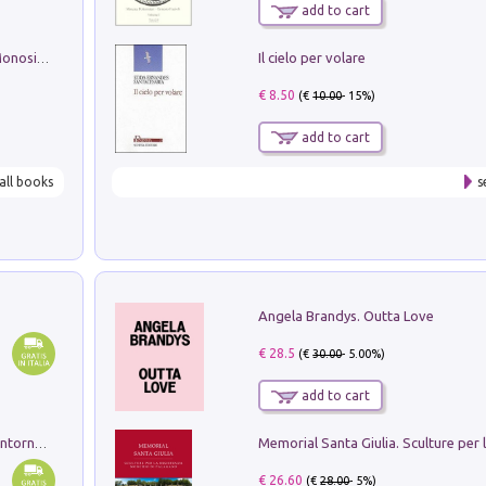
add to cart
Il cielo per volare
La seduzione del gusto con Pipero & Monosilio
€ 8.50
(€
10.00
- 15%)
add to cart
all books
s
Angela Brandys. Outta Love
€ 28.5
(€
30.00
- 5.00%)
add to cart
Ruderi delle ville Romano Sabine nei dintorni di Poggio Mirteto. Illustrati dal dott.re prof.re cav.re Ercole Nardi regio ispettore degli scavi e monumenti. Anno 1885. Tavole e studio. Con 25 tavole fuori testo in cartella editoriale
€ 26.60
(€
28.00
- 5%)