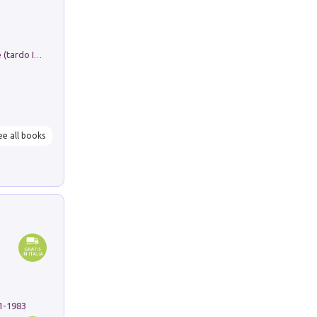
Sofiana. In Sicilia centro-meridionale (tardo III-metà IX secolo d.C.): dall'agro-town tardo-imperiale al villaggio medio-bizantino. Nuova ediz.
ee all books
91-1983