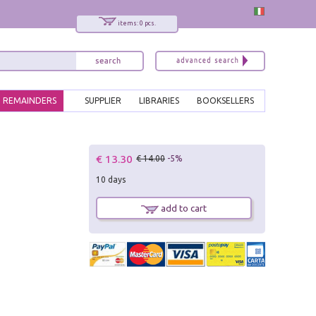
items: 0 pcs.
REMAINDERS
SUPPLIER
LIBRARIES
BOOKSELLERS
x
€ 13.30
€ 14.00
-5%
Interessato ai nostri libri?
10 days
Allora iscriviti alla nostra newsletter!
Sarai informato delle nostre novità, potrai
add to cart
comunque cancellarti quando desideri.
modulo di iscrizione