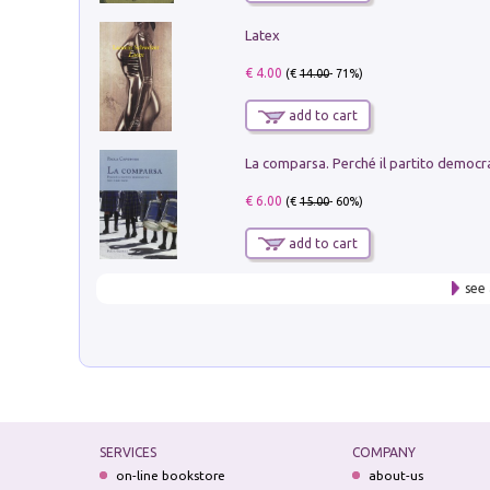
Latex
€ 4.00
(€
14.00
- 71%)
add to cart
€ 6.00
(€
15.00
- 60%)
add to cart
see 
SERVICES
COMPANY
on-line bookstore
about-us