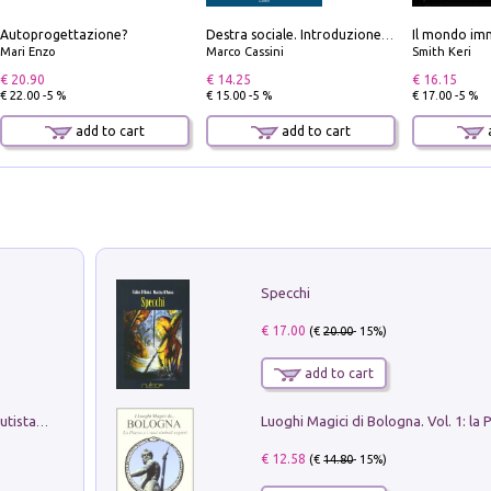
Autoprogettazione?
Il mondo imm
Destra sociale. Introduzione alla «terza via», tra identità, comunità e alternativa al sistema
Mari Enzo
Marco Cassini
Smith Keri
€ 20.90
€ 14.25
€ 16.15
€ 22.00 -5 %
€ 15.00 -5 %
€ 17.00 -5 %
add to cart
add to cart
a
Specchi
€ 17.00
(€
20.00
- 15%)
add to cart
Pietro Bellotti Detto Canaletty. Un Vedutista Veneziano nella Francia dell'Ancien Régime
€ 12.58
(€
14.80
- 15%)