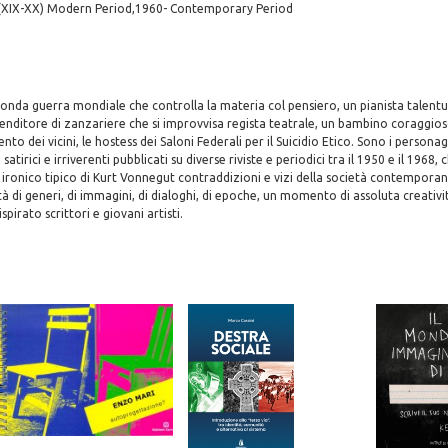
 (XIX-XX) Modern Period,1960- Contemporary Period
conda guerra mondiale che controlla la materia col pensiero, un pianista talen
enditore di zanzariere che si improvvisa regista teatrale, un bambino coraggio
nto dei vicini, le hostess dei Saloni Federali per il Suicidio Etico. Sono i personag
satirici e irriverenti pubblicati su diverse riviste e periodici tra il 1950 e il 1968, 
ironico tipico di Kurt Vonnegut contraddizioni e vizi della società contempora
à di generi, di immagini, di dialoghi, di epoche, un momento di assoluta creativi
spirato scrittori e giovani artisti.