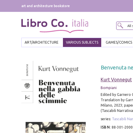
art and architecture bookstore
ART/ARCHITECTURE
VARIOUS SUBJECTS
GAMES/COMICS
Benvenuta nel
Kurt Vonnegut
Bompiani
Edited by Garnero 
Translation by Gar
Milano, 2023; pape
(Tascabili Narrativa
series:
Tascabili Na
ISBN
:
88-301-2000