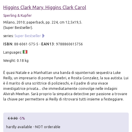
Higgins Clark Mary. Higgins Clark Carol
Sperling & Kupfer
Milano, 2010; paperback, pp. 224, cm 12,5x19,5.
(Super Bestseller).
series:
Super Bestseller
ISBN
:
88-6061-575-5
-
EAN13
:
9788860615756
Languages:
Weight: 0.18 kg
È quasi Natale e a Manhattan una banda di squinternati sequestra Luke
Reilly, un impresario di pompe funebri, e Rosita Gonzalez, la sua autista. Lui
è il marito di una scrittrice di polizieschi, e il padre di una vivace
investigatrice privata... che immediatamente coinvolge nelle indagini
Alvirah Meehan. Sarà proprio la simpatica detective per passione a trovare
la chiave per permettere ai Reilly di ritrovarsi tutti insieme a festeggiare.
€ 9.90
-5%
hardly available - NOT orderable