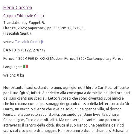
Henn Carsten
Gruppo Editoriale Giunti
Translation by Zuppet R.
Firenze, 2025; paperback, pp. 256, cm 12,5x19,5.
(Tascabili Giunti).
series:
Tascabili Giunti
EAN13
:
9791223278772
Period: 1800-1960 (XIX-XX) Modern Period,1960- Contemporary Period
Languages:
Weight: 0 kg
Nonostante i suoi settantuno anni, ogni giorno il libraio Carl Kollhoff parte
per il suo "giro"; infatti è addetto alla consegna a domicilio dei libri ordinati
dai suoi clienti più speciali. Lettori voraci che sono diventati suoi amici e
che lui chiama come i personaggi dei grandi classici della letteratura: da Mr
Darcy, un vecchio cliente che vive da solo in una grande villa, al dottor
Faust, che legge solo saggi storici, passando per Jane Eyre, la signora
Calzelunghe, Ercole e molti altri. Ma una sera, durante il suo percorso
attraverso il centro della città, sbuca al suo fianco una bambina dai ricci
scuri, col viso pieno di lentiggini. Ha nove anni e dice di chiamarsi Schascha,