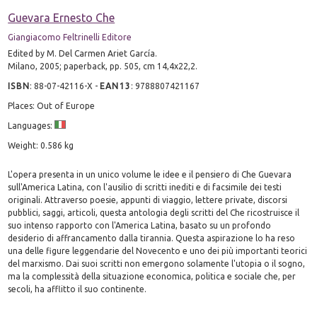
Guevara Ernesto Che
Giangiacomo Feltrinelli Editore
Edited by M. Del Carmen Ariet García.
Milano, 2005; paperback, pp. 505, cm 14,4x22,2.
ISBN
:
88-07-42116-X
-
EAN13
:
9788807421167
Places: Out of Europe
Languages:
Weight: 0.586 kg
L'opera presenta in un unico volume le idee e il pensiero di Che Guevara
sull'America Latina, con l'ausilio di scritti inediti e di facsimile dei testi
originali. Attraverso poesie, appunti di viaggio, lettere private, discorsi
pubblici, saggi, articoli, questa antologia degli scritti del Che ricostruisce il
suo intenso rapporto con l'America Latina, basato su un profondo
desiderio di affrancamento dalla tirannia. Questa aspirazione lo ha reso
una delle figure leggendarie del Novecento e uno dei più importanti teorici
del marxismo. Dai suoi scritti non emergono solamente l'utopia o il sogno,
ma la complessità della situazione economica, politica e sociale che, per
secoli, ha afflitto il suo continente.