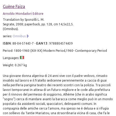
Guène Faïza
Arnoldo Mondadori Editore
Translation by Sponzilli L. M.
Segrate, 2008; paperback, pp. 128, cm 14,5x22,5.
(Omnibus).
series:
Omnibus
ISBN
:
88-04-57443-7
-
EAN13
:
9788804574439
Period: 1800-1960 (XIX-XX) Modern Period,1960- Contemporary Period
Languages:
Weight: 0.267 kg
Una giovane donna algerina di 24 anni vive con il padre vedovo, rimasto
invalido sul lavoro e il fratello sedicenne perennemente a caccia di guai
nella periferia parigina teatro dei recenti scontri con la polizia. Tra piccoli
lavori temporanei in attesa di un futuro migliore e le code alla prefettura
per il rinnovo del permesso di soggiorno, Alhème (che in arabo significa
"sogno") cerca di mandare avanti la baracca come meglio può in un mondo
popolato da assistenti sociali, spacciatori, delinquenti comuni. In
compagnia delle amiche cerca l'amore, ma spesso ne è delusa e si rifugia
con sollievo da Tantie Mariatou, una straordinaria vicina di casa, che fa le