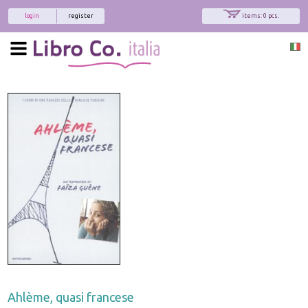
login
register
items: 0 pcs.
Ahlème, quasi francese