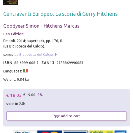
Centravanti Europeo. La storia di Gerry Hitchens
Goodyear Simon
-
Hitchens Marcus
Geo Edizioni
Empoli, 2014; paperback, pp. 176, ill.
(La Biblioteca del Calcio).
series:
La Biblioteca del Calcio
ISBN
:
88-6999-008-7
-
EAN13
:
9788869990083
Languages:
Weight: 0.84 kg
€ 18.05
€ 19.00
-5%
ships in 24h
add to cart