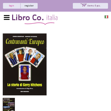
login
register
items: 0 pcs.