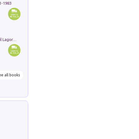
91-1983
Pastori. Sguardi contemporanei tra il Lagorai e la pianura. Ediz. illustrata
ee all books