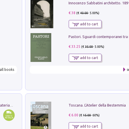
Innocenzo Sabbatini architetto. 18
€ 38
(€
40.00
- 5.00%)
add to cart
€ 33.25
(€
35.00
- 5.00%)
add to cart
all books
s
Toscana. L'Atelier della Bestemmia
L'orientalizzante a Capua. Contesti e materiali dagli scavi di Werner Johannowsky nella necropoli di Fornaci. Nuova ediz.
€ 6.00
(€
15.00
- 60%)
add to cart