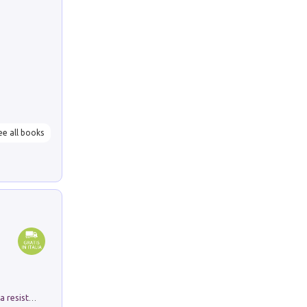
ee all books
Memorial Santa Giulia. Sculture per la resistenza Monchio di Palagano