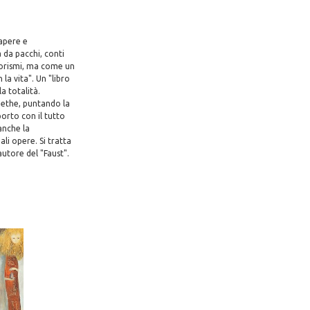
sapere e
 da pacchi, conti
forismi, ma come un
la vita". Un "libro
la totalità.
ethe, puntando la
orto con il tutto
 anche la
ali opere. Si tratta
autore del "Faust".