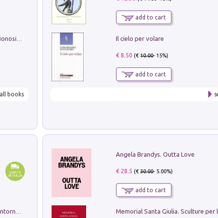
add to cart
Il cielo per volare
La seduzione del gusto con Pipero & Monosilio
€ 8.50
(€
10.00
- 15%)
add to cart
all books
s
Angela Brandys. Outta Love
€ 28.5
(€
30.00
- 5.00%)
add to cart
Ruderi delle ville Romano Sabine nei dintorni di Poggio Mirteto. Illustrati dal dott.re prof.re cav.re Ercole Nardi regio ispettore degli scavi e monumenti. Anno 1885. Tavole e studio. Con 25 tavole fuori testo in cartella editoriale