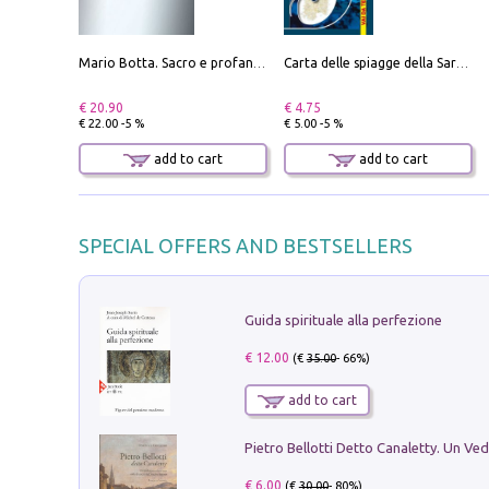
Mario Botta. Sacro e profano-Sacred and profane
Carta delle spiagge della Sardegna. Con custodia
€ 20.90
€ 4.75
€ 22.00 -5 %
€ 5.00 -5 %
add to cart
add to cart
SPECIAL OFFERS AND BESTSELLERS
Guida spirituale alla perfezione
€ 12.00
(€
35.00
- 66%)
add to cart
€ 6.00
(€
30.00
- 80%)