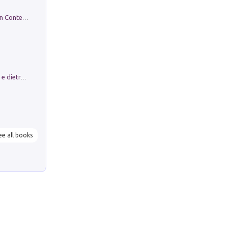
in alto! Livello A1. Con CD-Audio. Con Contenuto digitale per accesso on line
Conte e Mattarella. Sul palcoscenico e dietro le quinte del Quirinale. Un racconto sulle istituzioni
ee all books