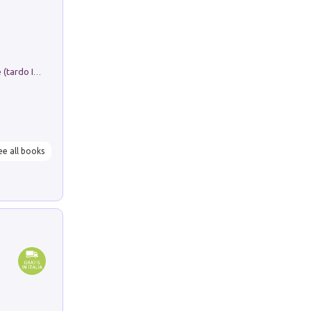
Sofiana. In Sicilia centro-meridionale (tardo III-metà IX secolo d.C.): dall'agro-town tardo-imperiale al villaggio medio-bizantino. Nuova ediz.
ee all books