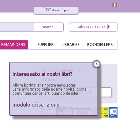
items: 0 pcs.
REMAINDERS
SUPPLIER
LIBRARIES
BOOKSELLERS
x
€ 16.05
€ 16.90
-5%
Interessato ai nostri libri?
10 days
Allora iscriviti alla nostra newsletter!
Sarai informato delle nostre novità, potrai
add to cart
comunque cancellarti quando desideri.
modulo di iscrizione