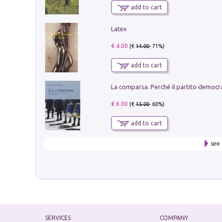
add to cart
Latex
€ 4.00
(€
14.00
- 71%)
add to cart
€ 6.00
(€
15.00
- 60%)
add to cart
see 
SERVICES
COMPANY