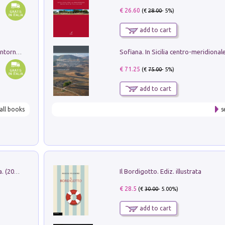
€ 26.60
(€
28.00
- 5%)
add to cart
Ruderi delle ville Romano Sabine nei dintorni di Poggio Mirteto. Illustrati dal dott.re prof.re cav.re Ercole Nardi regio ispettore degli scavi e monumenti. Anno 1885
€ 71.25
(€
75.00
- 5%)
add to cart
all books
s
Il Bordigotto. Ediz. illustrata
Dromos. Libro periodico di architettura. (2026). Vol. 15: Post-model
€ 28.5
(€
30.00
- 5.00%)
add to cart