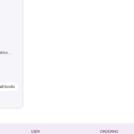
La comparsa. Perché il partito democratico non è mai nato
all books
USER
ORDERING