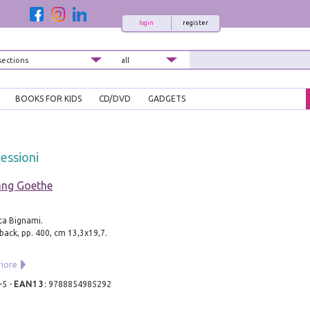
login
register
BOOKS FOR KIDS
CD/DVD
GADGETS
lessioni
ang Goethe
ta Bignami.
back, pp. 400, cm 13,3x19,7.
riore
-5
-
EAN13
:
9788854985292