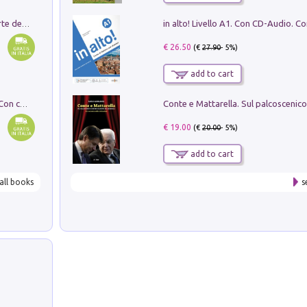
Ricerche dei dottorandi in storia dell'arte della Sapienza
€ 26.50
(€
27.90
- 5%)
add to cart
I monumenti funerari del Lazio antico. Con cartella con tavole
€ 19.00
(€
20.00
- 5%)
add to cart
all books
s