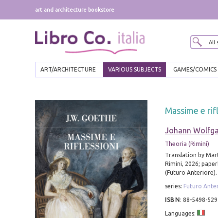
art and architecture bookstore
ART/ARCHITECTURE
VARIOUS SUBJECTS
GAMES/COMICS
Massime e rif
Johann Wolfg
Theoria (Rimini)
Translation by Mar
Rimini, 2026; paper
(Futuro Anteriore).
series:
Futuro Ante
ISBN
:
88-5498-529
Languages: