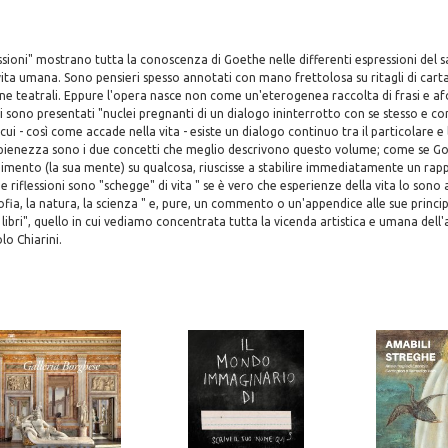
ssioni" mostrano tutta la conoscenza di Goethe nelle differenti espressioni del 
 vita umana. Sono pensieri spesso annotati con mano frettolosa su ritagli di carta
ine teatrali. Eppure l'opera nasce non come un'eterogenea raccolta di frasi e a
i sono presentati "nuclei pregnanti di un dialogo ininterrotto con se stesso e con 
in cui - così come accade nella vita - esiste un dialogo continuo tra il particolare e 
ienezza sono i due concetti che meglio descrivono questo volume; come se Go
dimento (la sua mente) su qualcosa, riuscisse a stabilire immediatamente un rapp
ue riflessioni sono "schegge" di vita " se è vero che esperienze della vita lo sono
sofia, la natura, la scienza " e, pure, un commento o un'appendice alle sue princip
i libri", quello in cui vediamo concentrata tutta la vicenda artistica e umana dell'
lo Chiarini.