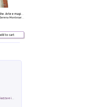
Amabili streghe. Arte e magie di Leonora Carrington e Remedios Varo
Serena Montesarchio
dd to cart
Luoghi Magici di Bologna. Vol. 1: la Piazza e i Suoi Simboli Segreti