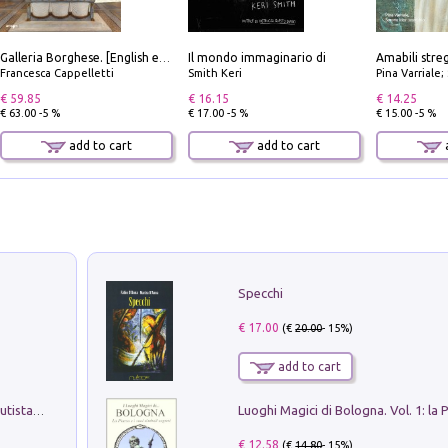
Il mondo immaginario di
Galleria Borghese. [English edition]
Francesca Cappelletti
Smith Keri
Pina Varriale; 
€ 59.85
€ 16.15
€ 14.25
€ 63.00 -5 %
€ 17.00 -5 %
€ 15.00 -5 %
add to cart
add to cart
a
Specchi
€ 17.00
(€
20.00
- 15%)
add to cart
Pietro Bellotti Detto Canaletty. Un Vedutista Veneziano nella Francia dell'Ancien Régime
€ 12.58
(€
14.80
- 15%)