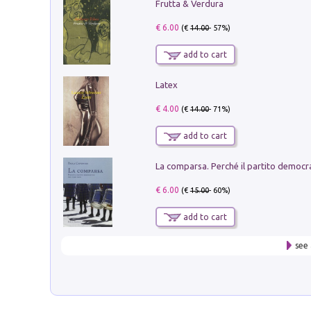
Frutta & Verdura
€ 6.00
(€
14.00
- 57%)
add to cart
Latex
€ 4.00
(€
14.00
- 71%)
add to cart
€ 6.00
(€
15.00
- 60%)
add to cart
see 