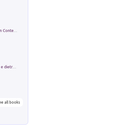
in alto! Livello A1. Con CD-Audio. Con Contenuto digitale per accesso on line
Conte e Mattarella. Sul palcoscenico e dietro le quinte del Quirinale. Un racconto sulle istituzioni
ee all books