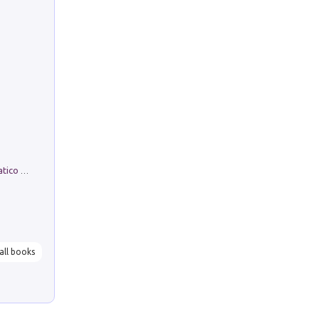
La comparsa. Perché il partito democratico non è mai nato
all books