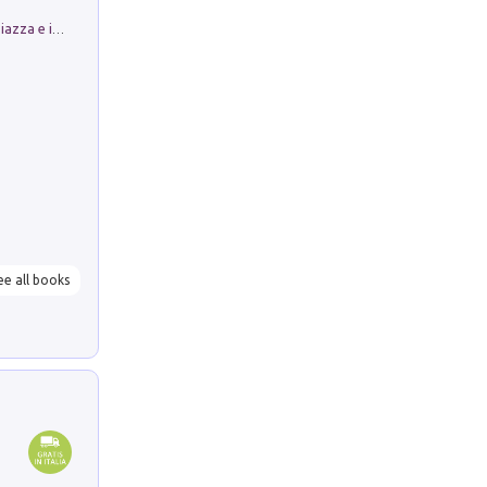
Luoghi Magici di Bologna. Vol. 1: la Piazza e i Suoi Simboli Segreti
ee all books