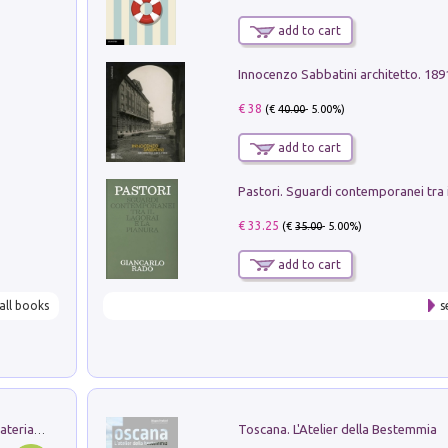
add to cart
Innocenzo Sabbatini architetto. 18
€ 38
(€
40.00
- 5.00%)
add to cart
€ 33.25
(€
35.00
- 5.00%)
add to cart
all books
s
Toscana. L'Atelier della Bestemmia
L'orientalizzante a Capua. Contesti e materiali dagli scavi di Werner Johannowsky nella necropoli di Fornaci. Nuova ediz.