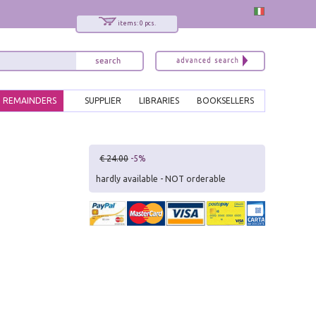
items: 0 pcs.
REMAINDERS
SUPPLIER
LIBRARIES
BOOKSELLERS
x
€ 24.00
-5%
Interessato ai nostri libri?
hardly available - NOT orderable
Allora iscriviti alla nostra newsletter!
Sarai informato delle nostre novità, potrai
comunque cancellarti quando desideri.
modulo di iscrizione