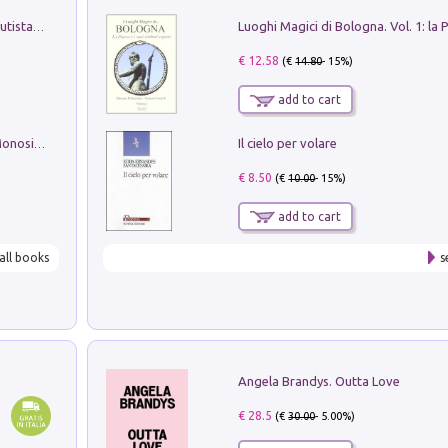
Pietro Bellotti Detto Canaletty. Un Vedutista Veneziano nella Francia dell'Ancien Régime
€ 12.58
(€
14.80
- 15%)
add to cart
Il cielo per volare
La seduzione del gusto con Pipero & Monosilio
€ 8.50
(€
10.00
- 15%)
add to cart
all books
s
Angela Brandys. Outta Love
€ 28.5
(€
30.00
- 5.00%)