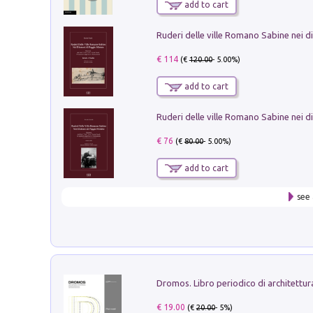
add to cart
€ 114
(€
120.00
- 5.00%)
add to cart
€ 76
(€
80.00
- 5.00%)
add to cart
see 
€ 19.00
(€
20.00
- 5%)