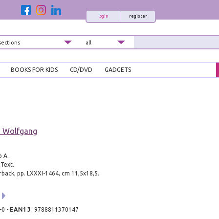
login
register
BOOKS FOR KIDS
CD/DVD
GADGETS
n Wolfgang
o A.
 Text.
rback, pp. LXXXI-1464, cm 11,5x18,5.
-0
-
EAN13
:
9788811370147