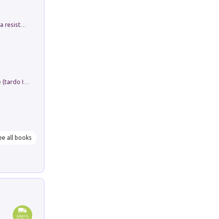
Memorial Santa Giulia. Sculture per la resistenza Monchio di Palagano
Sofiana. In Sicilia centro-meridionale (tardo III-metà IX secolo d.C.): dall'agro-town tardo-imperiale al villaggio medio-bizantino. Nuova ediz.
ee all books