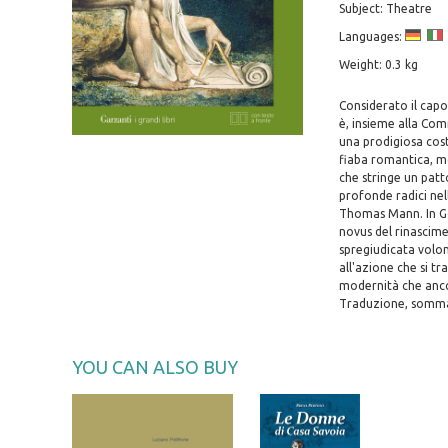
Subject: Theatre
Languages:
Weight: 0.3 kg
Considerato il capo
è, insieme alla Com
una prodigiosa cos
fiaba romantica, mo
che stringe un patt
profonde radici nel
Thomas Mann. In Go
novus del rinascime
spregiudicata volon
all'azione che si t
modernità che ancor
Traduzione, sommar
YOU CAN ALSO BUY