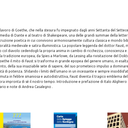
lavoro di Goethe, che nella stesura fu impegnato dagli anni Settanta del Settecen
media di Dante e al teatro di Shakespeare, una delle grandi summae della letter
truzione poetica in cui convivono armoniosamente cultura classica e mondo bib
ralità medievale e satira illuministica. La popolare leggenda del dottor Faust, 
o col diavolo cedendogli la propria anima in cambio di ricchezza, conoscenza e 
la tradizione europea, da Spies a Marlowe, da Lessing alla rivisitazione del Dokt
ethe il mito di Faust si trasforma in grande epopea del genere umano, in esal
nto, della sua insaziabile sete di sapere, del suo prometeico impulso a dominare 
tà di potenza. Sfidando i limiti dell'umano in un incessante e sempre insoddisfa
ramuta in febbre smaniosa e autodistruttiva, Faust diventa il tragico emblema dell
a impronta di sé il nostro tempo. Introduzione e prefazione di Italo Alighiero
io e note di Andrea Casalegno .