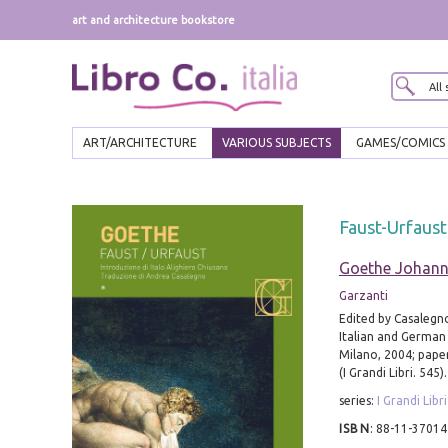
art and architecture bookstore
ART/ARCHITECTURE
VARIOUS SUBJECTS
GAMES/COMICS
Faust-Urfaust
Goethe Johan
Garzanti
Edited by Casalegn
Italian and German
Milano, 2004; pape
(I Grandi Libri. 545).
series:
I Grandi Libri
ISBN
:
88-11-37014