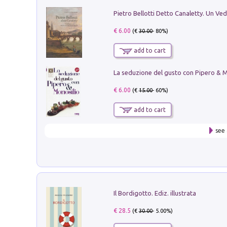
€ 6.00
(€
30.00
- 80%)
add to cart
€ 6.00
(€
15.00
- 60%)
add to cart
see 
Il Bordigotto. Ediz. illustrata
€ 28.5
(€
30.00
- 5.00%)