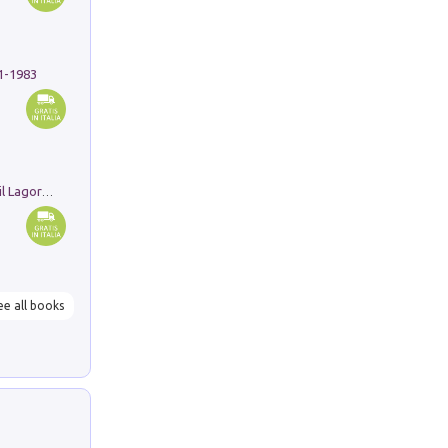
91-1983
Pastori. Sguardi contemporanei tra il Lagorai e la pianura. Ediz. illustrata
ee all books