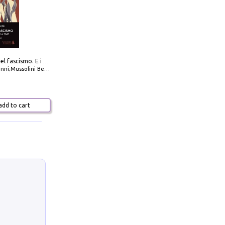
La dottrina del fascismo. E i documenti ufficiali dal 1919 al 1945
ni;Mussolini Benito
dd to cart