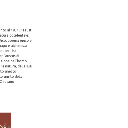
to al 1831, il Faust
atura occidentale:
lico, poema epico e
mago e alchimista
piaceri, ha
or Faustus di
tazione dell'homo
la natura, della sua
tto anelito
o spirito della
 Chiusano