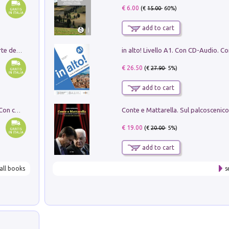
€ 6.00
(€
15.00
- 60%)
add to cart
Ricerche dei dottorandi in storia dell'arte della Sapienza
€ 26.50
(€
27.90
- 5%)
add to cart
I monumenti funerari del Lazio antico. Con cartella con tavole
€ 19.00
(€
20.00
- 5%)
add to cart
all books
s