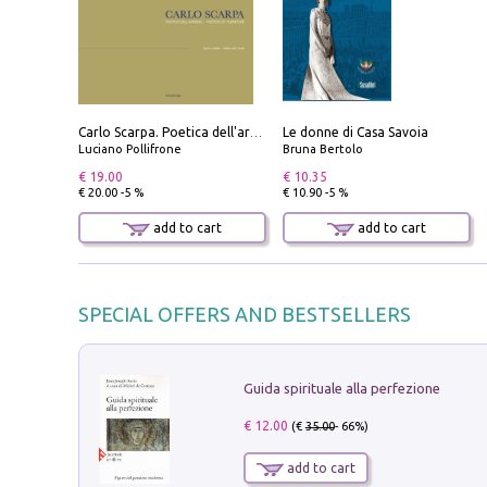
Le donne di Casa Savoia
Carlo Scarpa. Poetica dell'arredo. Tavoli e sedie-Poetics of furniture. Tables and chairs. Ediz. bilingue
Luciano Pollifrone
Bruna Bertolo
€ 19.00
€ 10.35
€ 20.00 -5 %
€ 10.90 -5 %
add to cart
add to cart
SPECIAL OFFERS AND BESTSELLERS
Guida spirituale alla perfezione
€ 12.00
(€
35.00
- 66%)
add to cart