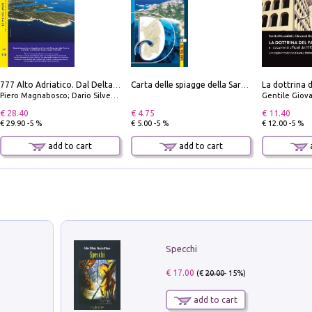
777 Alto Adriatico. Dal Delta del Po a Capo Promontore. Con QR Code
Carta delle spiagge della Sardegna. Con custodia
Piero Magnabosco; Dario Silvestro; Marco Sbrizzi
Gentile Giovan
€ 28.40
€ 4.75
€ 11.40
€ 29.90 -5 %
€ 5.00 -5 %
€ 12.00 -5 %
add to cart
add to cart
a
Specchi
€ 17.00
(€
20.00
- 15%)
add to cart