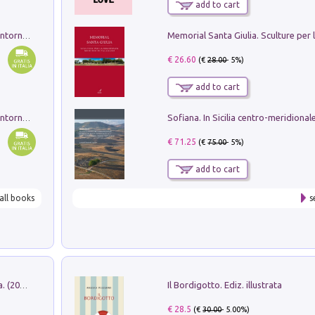
add to cart
Ruderi delle ville Romano Sabine nei dintorni di Poggio Mirteto. Illustrati dal dott.re prof.re cav.re Ercole Nardi regio ispettore degli scavi e monumenti. Anno 1885. Tavole e studio. Con 25 tavole fuori testo in cartella editoriale
€ 26.60
(€
28.00
- 5%)
add to cart
Ruderi delle ville Romano Sabine nei dintorni di Poggio Mirteto. Illustrati dal dott.re prof.re cav.re Ercole Nardi regio ispettore degli scavi e monumenti. Anno 1885
€ 71.25
(€
75.00
- 5%)
add to cart
all books
s
Il Bordigotto. Ediz. illustrata
Dromos. Libro periodico di architettura. (2026). Vol. 15: Post-model
€ 28.5
(€
30.00
- 5.00%)