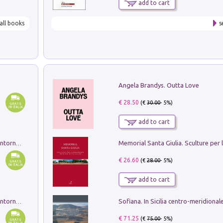
add to cart
all books
s
Angela Brandys. Outta Love
€ 28.50
(€
30.00
- 5%)
add to cart
Ruderi delle ville Romano Sabine nei dintorni di Poggio Mirteto. Illustrati dal dott.re prof.re cav.re Ercole Nardi regio ispettore degli scavi e monumenti. Anno 1885. Tavole e studio. Con 25 tavole fuori testo in cartella editoriale
€ 26.60
(€
28.00
- 5%)
add to cart
Ruderi delle ville Romano Sabine nei dintorni di Poggio Mirteto. Illustrati dal dott.re prof.re cav.re Ercole Nardi regio ispettore degli scavi e monumenti. Anno 1885
€ 71.25
(€
75.00
- 5%)