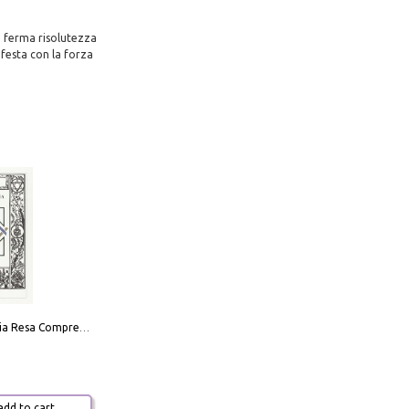
a ferma risolutezza
ifesta con la forza
La Massoneria Resa Comprensibile ai Suoi Adepti. Vol. 3: il Maestro.
dd to cart