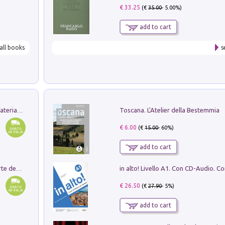
€ 33.25
(€
35.00
- 5.00%)
add to cart
all books
s
Toscana. L'Atelier della Bestemmia
L'orientalizzante a Capua. Contesti e materiali dagli scavi di Werner Johannowsky nella necropoli di Fornaci. Nuova ediz.
€ 6.00
(€
15.00
- 60%)
add to cart
Ricerche dei dottorandi in storia dell'arte della Sapienza
€ 26.50
(€
27.90
- 5%)
add to cart