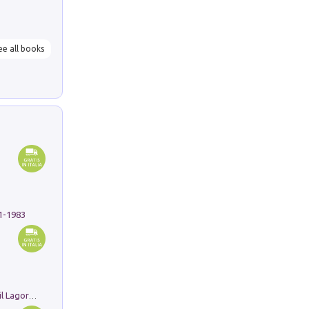
ee all books
91-1983
Pastori. Sguardi contemporanei tra il Lagorai e la pianura. Ediz. illustrata