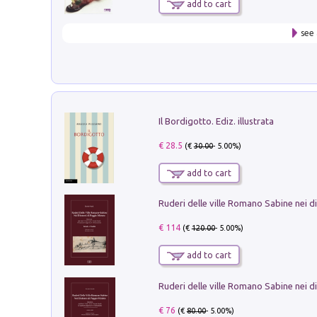
add to cart
see 
Il Bordigotto. Ediz. illustrata
€ 28.5
(€
30.00
- 5.00%)
add to cart
€ 114
(€
120.00
- 5.00%)
add to cart
€ 76
(€
80.00
- 5.00%)