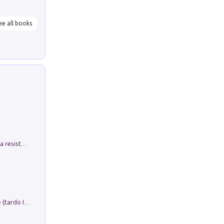
ee all books
Memorial Santa Giulia. Sculture per la resistenza Monchio di Palagano
Sofiana. In Sicilia centro-meridionale (tardo III-metà IX secolo d.C.): dall'agro-town tardo-imperiale al villaggio medio-bizantino. Nuova ediz.