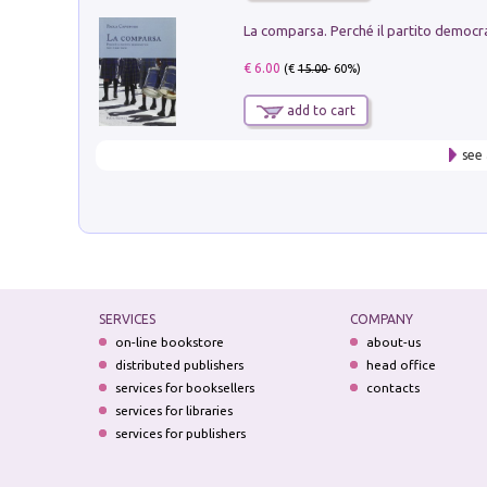
€ 6.00
(€
15.00
- 60%)
add to cart
see 
SERVICES
COMPANY
on-line bookstore
about-us
distributed publishers
head office
services for booksellers
contacts
services for libraries
services for publishers