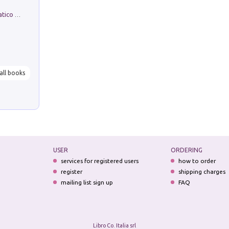
La comparsa. Perché il partito democratico non è mai nato
all books
USER
ORDERING
services for registered users
how to order
register
shipping charges
mailing list sign up
FAQ
Libro Co. Italia srl