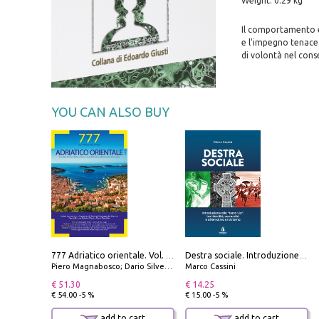
Weight: 0.29 kg
Il comportamento è 
e l'impegno tenace p
di volontà nel cons
YOU CAN ALSO BUY
777 Adriatico orientale. Vol. 2: Costa della Dalmazia da Zara a Molunat, Isole della Dalmazia Meridionale e Montenegro
Destra sociale. Introduzione alla «terza via», tra identità, comunità e alternativa al sistema
Piero Magnabosco; Dario Silvestro; Marco Sbrizzi
Marco Cassini
€ 51.30
€ 14.25
€ 54.00 -5 %
€ 15.00 -5 %
add to cart
add to cart