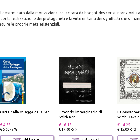
determinato dalla motivazione, sollecitata da bisogni, desideri e intenzioni. L
er la realizzazione dei protagonisti è la virtù unitaria dei significati che si man
eguire le proprie mete esistenziali.
Il mondo immaginario di
Carta delle spiagge della Sardegna. Con custodia
Smith Keri
Wirth Oswald
€ 4.75
€ 16.15
€ 14.25
€ 5.00 -5 %
€ 17.00 -5 %
€ 15.00 -5 %
add to cart
add to cart
a