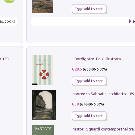
add to cart
all books
s
Il Bordigotto. Ediz. illustrata
Dromos. Libro periodico di architettura. (2026). Vol. 15: Post-model
€ 28.5
(€
30.00
- 5.00%)
add to cart
Innocenzo Sabbatini architetto. 18
€ 38
(€
40.00
- 5.00%)
add to cart