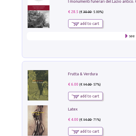
€ 28.5
(€
30.00
- 5.00%)
add to cart
see 
Frutta & Verdura
€ 6.00
(€
14.00
- 57%)
add to cart
Latex
€ 4.00
(€
14.00
- 71%)
add to cart