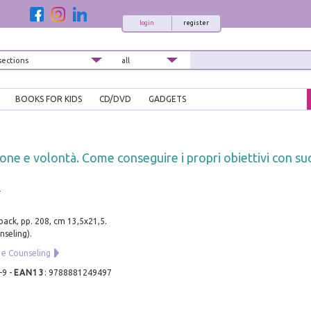
login
register
BOOKS FOR KIDS
CD/DVD
GADGETS
ne e volontà. Come conseguire i propri obiettivi con su
o
ack, pp. 208, cm 13,5x21,5.
nseling).
 e Counseling
-9
-
EAN13
:
9788881249497