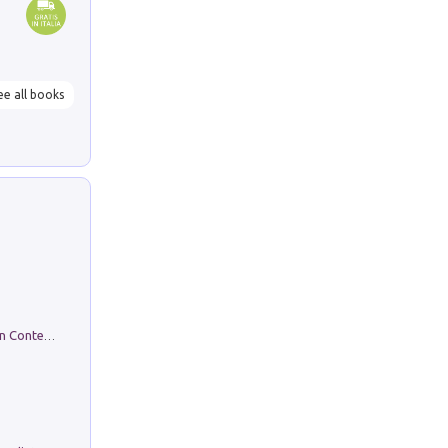
ee all books
in alto! Livello A1. Con CD-Audio. Con Contenuto digitale per accesso on line