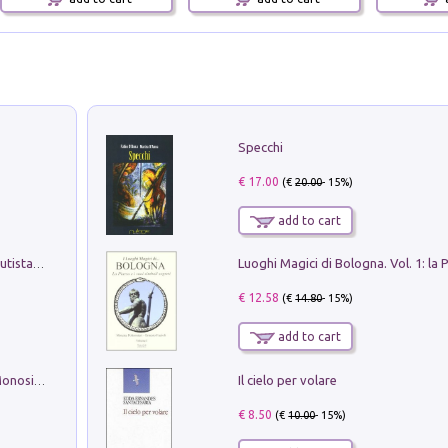
Specchi
€ 17.00
(€
20.00
- 15%)
add to cart
Pietro Bellotti Detto Canaletty. Un Vedutista Veneziano nella Francia dell'Ancien Régime
€ 12.58
(€
14.80
- 15%)
add to cart
Il cielo per volare
La seduzione del gusto con Pipero & Monosilio
€ 8.50
(€
10.00
- 15%)