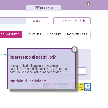
items: 0 pcs.
REMAINDERS
SUPPLIER
LIBRARIES
BOOKSELLERS
x
€ 19.00
ccesso
Interessato ai nostri libri?
ships in 24h
Allora iscriviti alla nostra newsletter!
Sarai informato delle nostre novità, potrai
add to cart
comunque cancellarti quando desideri.
modulo di iscrizione