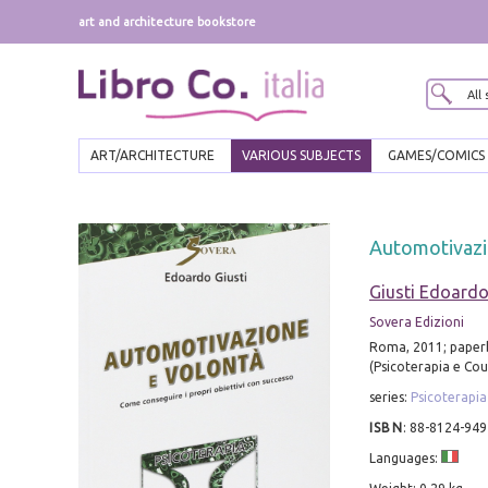
art and architecture bookstore
ART/ARCHITECTURE
VARIOUS SUBJECTS
GAMES/COMICS
Automotivazio
Giusti Edoard
Sovera Edizioni
Roma, 2011; paperb
(Psicoterapia e Cou
series:
Psicoterapia
ISBN
:
88-8124-949
Languages: