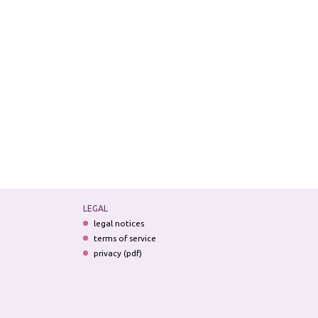
LEGAL
legal notices
terms of service
privacy (pdf)