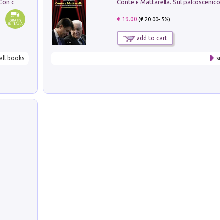
I monumenti funerari del Lazio antico. Con cartella con tavole
€ 19.00
(€
20.00
- 5%)
add to cart
all books
s