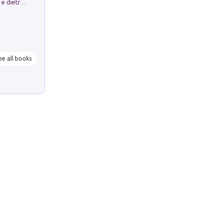
Conte e Mattarella. Sul palcoscenico e dietro le quinte del Quirinale. Un racconto sulle istituzioni
ee all books