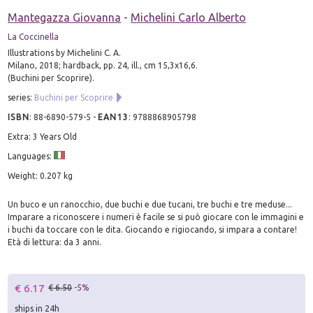
Mantegazza Giovanna
-
Michelini Carlo Alberto
La Coccinella
Illustrations by Michelini C. A.
Milano, 2018; hardback, pp. 24, ill., cm 15,3x16,6.
(Buchini per Scoprire).
series:
Buchini per Scoprire
ISBN
:
88-6890-579-5
-
EAN13
:
9788868905798
Extra: 3 Years Old
Languages:
Weight: 0.207 kg
Un buco e un ranocchio, due buchi e due tucani, tre buchi e tre meduse...
Imparare a riconoscere i numeri è facile se si può giocare con le immagini e
i buchi da toccare con le dita. Giocando e rigiocando, si impara a contare!
Età di lettura: da 3 anni.
€ 6.17
€ 6.50
-5%
ships in 24h