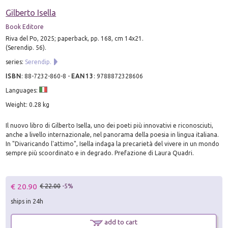
Gilberto Isella
Book Editore
Riva del Po, 2025; paperback, pp. 168, cm 14x21.
(Serendip. 56).
series:
Serendip.
ISBN
:
88-7232-860-8
-
EAN13
:
9788872328606
Languages:
Weight: 0.28 kg
Il nuovo libro di Gilberto Isella, uno dei poeti più innovativi e riconosciuti,
anche a livello internazionale, nel panorama della poesia in lingua italiana.
In "Divaricando l'attimo", Isella indaga la precarietà del vivere in un mondo
sempre più scoordinato e in degrado. Prefazione di Laura Quadri.
€ 20.90
€ 22.00
-5%
ships in 24h
add to cart