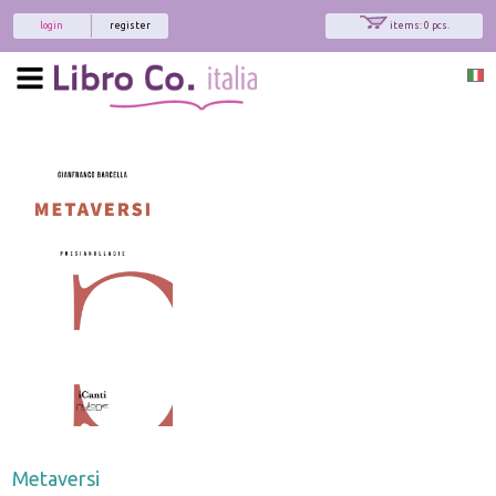
login
register
items: 0 pcs.
Metaversi