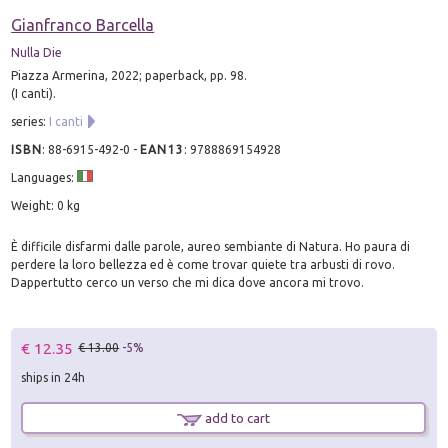
Gianfranco Barcella
Nulla Die
Piazza Armerina, 2022; paperback, pp. 98.
(I canti).
series:
I canti
ISBN
:
88-6915-492-0
-
EAN13
:
9788869154928
Languages:
Weight: 0 kg
È difficile disfarmi dalle parole, aureo sembiante di Natura. Ho paura di
perdere la loro bellezza ed è come trovar quiete tra arbusti di rovo.
Dappertutto cerco un verso che mi dica dove ancora mi trovo.
€ 12.35
€ 13.00
-5%
ships in 24h
add to cart