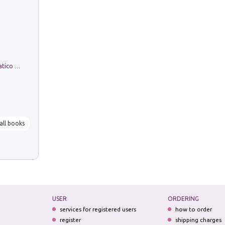
La comparsa. Perché il partito democratico non è mai nato
all books
USER
ORDERING
services for registered users
how to order
register
shipping charges