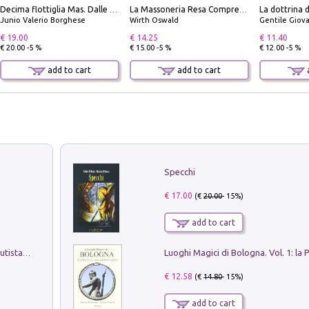
Decima flottiglia Mas. Dalle origini all'armistizio
La Massoneria Resa Comprensibile ai Suoi Adepti. Vol. 3: il Maestro.
Junio Valerio Borghese
Wirth Oswald
Gentile Giovan
€ 19.00
€ 14.25
€ 11.40
€ 20.00 -5 %
€ 15.00 -5 %
€ 12.00 -5 %
add to cart
add to cart
a
Specchi
€ 17.00
(€
20.00
- 15%)
add to cart
Pietro Bellotti Detto Canaletty. Un Vedutista Veneziano nella Francia dell'Ancien Régime
€ 12.58
(€
14.80
- 15%)
add to cart