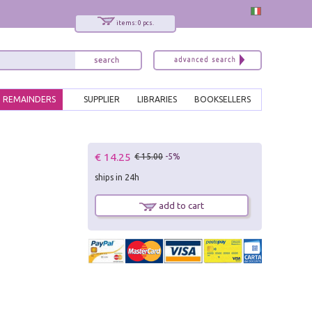
items: 0 pcs.
REMAINDERS
SUPPLIER
LIBRARIES
BOOKSELLERS
x
€ 14.25
€ 15.00
-5%
Interessato ai nostri libri?
ships in 24h
Allora iscriviti alla nostra newsletter!
Sarai informato delle nostre novità, potrai
add to cart
comunque cancellarti quando desideri.
modulo di iscrizione