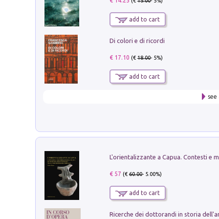
€ 14.25
(€
15.00
- 5%)
add to cart
Di colori e di ricordi
€ 17.10
(€
18.00
- 5%)
add to cart
see 
€ 57
(€
60.00
- 5.00%)
add to cart