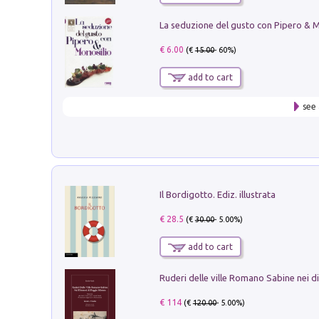
€ 6.00
(€
15.00
- 60%)
add to cart
see 
Il Bordigotto. Ediz. illustrata
€ 28.5
(€
30.00
- 5.00%)
add to cart
€ 114
(€
120.00
- 5.00%)