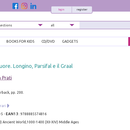
login
register
BOOKS FOR KIDS
CD/DVD
GADGETS
cuore. Longino, Parsifal e il Graal
 Prati
rback, pp. 200.
rari
-5
-
EAN13
:
9788885574816
I) Ancient World,1000-1400 (XII-XIV) Middle Ages