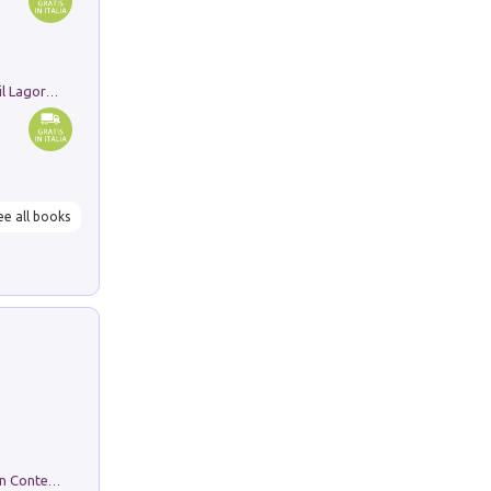
Pastori. Sguardi contemporanei tra il Lagorai e la pianura. Ediz. illustrata
ee all books
in alto! Livello A1. Con CD-Audio. Con Contenuto digitale per accesso on line