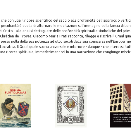
che coniuga il rigore scientifico del saggio alla profondità dell'approccio vertic
a peculiarità è quella di alternare le meditazioni sull'immagine della lancia di Lo
di Cristo - alle analisi dettagliate delle profondità spirituali e simboliche del p
i Chrétien de Troyes. Giacomo Maria Prati racconta, rilegge e riscrive il Graal qua
a perso nulla della sua potenza ad otto secoli dalla sua comparsa nell'Europa m
tocratica. Il Graal quale storia universale e interiore - dunque - che interessa tu
una ricerca spirituale, immedesimandosi in una narrazione che congiunge mistic