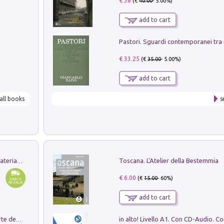
€ 38
(€
40.00
- 5.00%)
add to cart
€ 33.25
(€
35.00
- 5.00%)
add to cart
all books
s
Toscana. L'Atelier della Bestemmia
L'orientalizzante a Capua. Contesti e materiali dagli scavi di Werner Johannowsky nella necropoli di Fornaci. Nuova ediz.
€ 6.00
(€
15.00
- 60%)
add to cart
Ricerche dei dottorandi in storia dell'arte della Sapienza