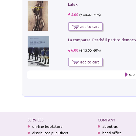
Latex
€ 4.00
(€
14.00
- 71%)
add to cart
€ 6.00
(€
15.00
- 60%)
add to cart
see 
SERVICES
COMPANY
on-line bookstore
about-us
distributed publishers
head office