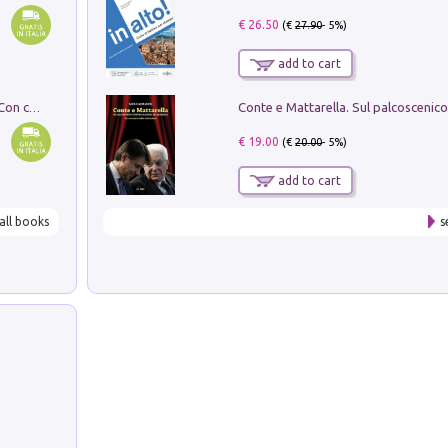
€ 26.50
(€
27.90
- 5%)
add to cart
I monumenti funerari del Lazio antico. Con cartella con tavole
€ 19.00
(€
20.00
- 5%)
add to cart
all books
s