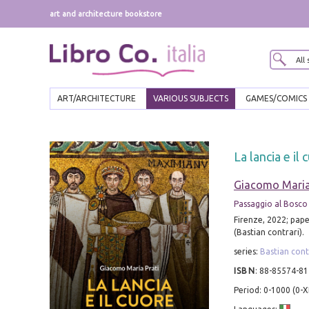
art and architecture bookstore
ART/ARCHITECTURE
VARIOUS SUBJECTS
GAMES/COMICS
La lancia e il 
Giacomo Maria
Passaggio al Bosco
Firenze, 2022; pape
(Bastian contrari).
series:
Bastian cont
ISBN
:
88-85574-81
Period: 0-1000 (0-X