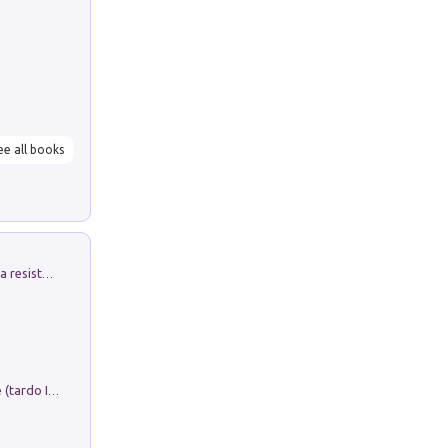
ee all books
Memorial Santa Giulia. Sculture per la resistenza Monchio di Palagano
Sofiana. In Sicilia centro-meridionale (tardo III-metà IX secolo d.C.): dall'agro-town tardo-imperiale al villaggio medio-bizantino. Nuova ediz.