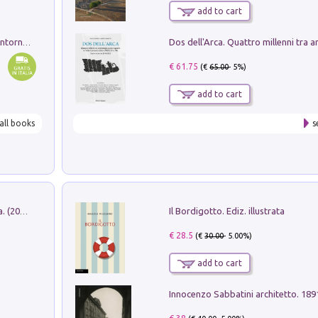
add to cart
Ruderi delle ville Romano Sabine nei dintorni di Poggio Mirteto. Illustrati dal dott.re prof.re cav.re Ercole Nardi regio ispettore degli scavi e monumenti. Anno 1885
€ 61.75
(€
65.00
- 5%)
add to cart
all books
s
Il Bordigotto. Ediz. illustrata
Dromos. Libro periodico di architettura. (2026). Vol. 15: Post-model
€ 28.5
(€
30.00
- 5.00%)
add to cart
Innocenzo Sabbatini architetto. 18