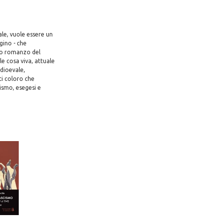
ale, vuole essere un
ngino - che
rimo romanzo del
le cosa viva, attuale
edioevale,
tti coloro che
ismo, esegesi e