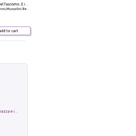
La dottrina del fascismo. E i documenti ufficiali dal 1919 al 1945
ni;Mussolini Benito
dd to cart
Luoghi Magici di Bologna. Vol. 1: la Piazza e i Suoi Simboli Segreti