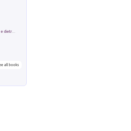
Conte e Mattarella. Sul palcoscenico e dietro le quinte del Quirinale. Un racconto sulle istituzioni
ee all books