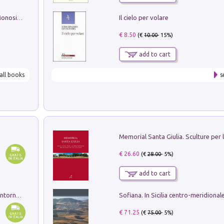
Il cielo per volare
La seduzione del gusto con Pipero & Monosilio
€ 8.50
(€
10.00
- 15%)
add to cart
all books
s
€ 26.60
(€
28.00
- 5%)
add to cart
Ruderi delle ville Romano Sabine nei dintorni di Poggio Mirteto. Illustrati dal dott.re prof.re cav.re Ercole Nardi regio ispettore degli scavi e monumenti. Anno 1885. Tavole e studio. Con 25 tavole fuori testo in cartella editoriale
€ 71.25
(€
75.00
- 5%)