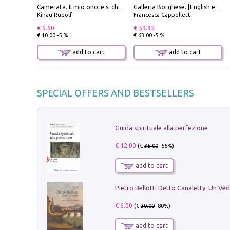
Camerata. Il mio onore si chiama fedeltà
Galleria Borghese. [English edition]
Kinau Rudolf
Francesca Cappelletti
€ 9.50
€ 59.85
€ 10.00 -5 %
€ 63.00 -5 %
add to cart
add to cart
SPECIAL OFFERS AND BESTSELLERS
Guida spirituale alla perfezione
€ 12.00
(€
35.00
- 66%)
add to cart
€ 6.00
(€
30.00
- 80%)
add to cart