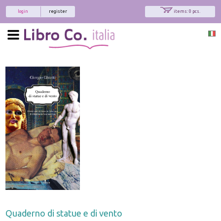
login
register
items: 0 pcs.
Quaderno di statue e di vento