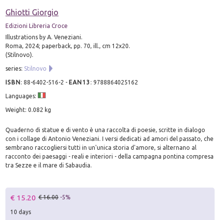
Ghiotti Giorgio
Edizioni Libreria Croce
Illustrations by A. Veneziani.
Roma, 2024; paperback, pp. 70, ill., cm 12x20.
(Stilnovo).
series:
Stilnovo
ISBN
:
88-6402-516-2
-
EAN13
:
9788864025162
Languages:
Weight: 0.082 kg
Quaderno di statue e di vento è una raccolta di poesie, scritte in dialogo
con i collage di Antonio Veneziani. I versi dedicati ad amori del passato, che
sembrano raccogliersi tutti in un'unica storia d'amore, si alternano al
racconto dei paesaggi - reali e interiori - della campagna pontina compresa
tra Sezze e il mare di Sabaudia.
€ 15.20
€ 16.00
-5%
10 days