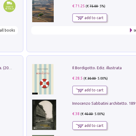
€ 71.25
(€
75.00
- 5%)
add to cart
all books
s
Il Bordigotto. Ediz. illustrata
Dromos. Libro periodico di architettura. (2026). Vol. 15: Post-model
€ 28.5
(€
30.00
- 5.00%)
add to cart
Innocenzo Sabbatini architetto. 18
€ 38
(€
40.00
- 5.00%)
add to cart