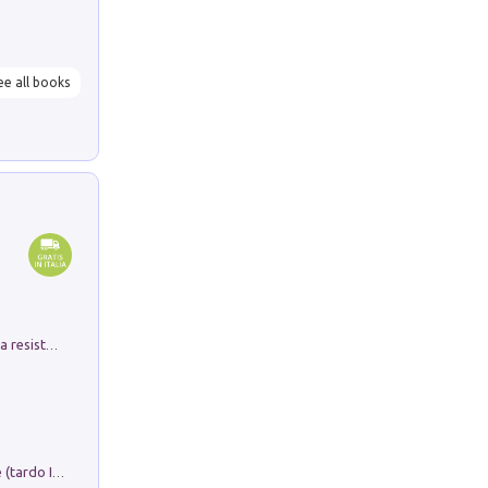
ee all books
Memorial Santa Giulia. Sculture per la resistenza Monchio di Palagano
Sofiana. In Sicilia centro-meridionale (tardo III-metà IX secolo d.C.): dall'agro-town tardo-imperiale al villaggio medio-bizantino. Nuova ediz.