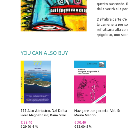
questo nasconde. Il
della verità e la pe
Dall'altra parte c'è
la cameriera per sop
refrattaria alla co
spigoloso, uno scor
YOU CAN ALSO BUY
777 Alto Adriatico. Dal Delta del Po a Capo Promontore. Con QR Code
Navigare Lungocosta. Vol. 5: Corsica e Sardegna
Piero Magnabosco; Dario Silvestro; Marco Sbrizzi
Mauro Mancini
€ 28.40
€ 30.40
€ 29.90 -5 %
€ 32.00 -5 %