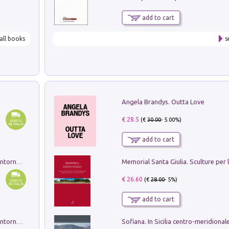
add to cart
all books
s
Angela Brandys. Outta Love
€ 28.5
(€
30.00
- 5.00%)
add to cart
Ruderi delle ville Romano Sabine nei dintorni di Poggio Mirteto. Illustrati dal dott.re prof.re cav.re Ercole Nardi regio ispettore degli scavi e monumenti. Anno 1885. Tavole e studio. Con 25 tavole fuori testo in cartella editoriale
€ 26.60
(€
28.00
- 5%)
add to cart
Ruderi delle ville Romano Sabine nei dintorni di Poggio Mirteto. Illustrati dal dott.re prof.re cav.re Ercole Nardi regio ispettore degli scavi e monumenti. Anno 1885