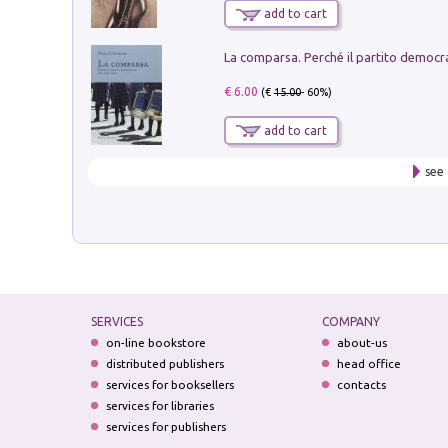
add to cart
€ 6.00
(€
15.00
- 60%)
add to cart
see 
SERVICES
COMPANY
on-line bookstore
about-us
distributed publishers
head office
services for booksellers
contacts
services for libraries
services for publishers