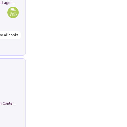
Pastori. Sguardi contemporanei tra il Lagorai e la pianura. Ediz. illustrata
ee all books
in alto! Livello A1. Con CD-Audio. Con Contenuto digitale per accesso on line