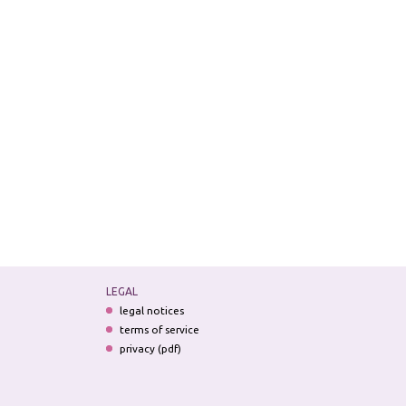
LEGAL
legal notices
terms of service
privacy (pdf)