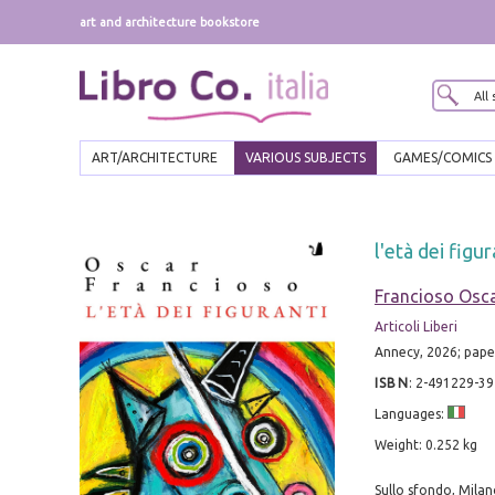
art and architecture bookstore
ART/ARCHITECTURE
VARIOUS SUBJECTS
GAMES/COMICS
l'età dei figur
Francioso Osc
Articoli Liberi
Annecy, 2026; pape
ISBN
:
2-491229-39
Languages:
Weight: 0.252 kg
Sullo sfondo, Milano