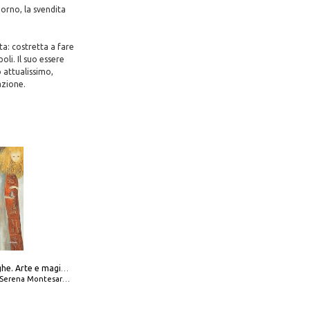
orno, la svendita
tta: costretta a fare
oli. Il suo essere
 attualissimo,
azione.
Amabili streghe. Arte e magie di Leonora Carrington e Remedios Varo
Serena Montesarchio