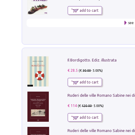
add to cart
see 
Il Bordigotto. Ediz. illustrata
€ 28.5
(€
30.00
- 5.00%)
add to cart
€ 114
(€
120.00
- 5.00%)
add to cart