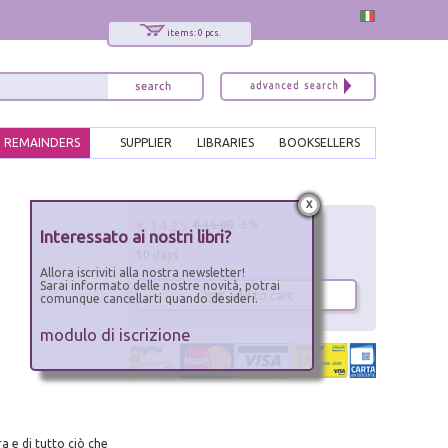
items: 0 pcs.
REMAINDERS
SUPPLIER
LIBRARIES
BOOKSELLERS
x
€ 14.25
€ 15.00
-5%
Interessato ai nostri libri?
10 days
Allora iscriviti alla nostra newsletter!
Sarai informato delle nostre novità, potrai
add to cart
comunque cancellarti quando desideri.
modulo di iscrizione
ra e di tutto ciò che