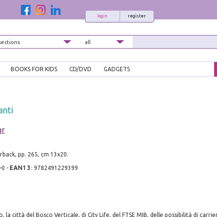
login
register
BOOKS FOR KIDS
CD/DVD
GADGETS
anti
ar
rback, pp. 265, cm 13x20.
-0
-
EAN13
:
9782491229399
, la città del Bosco Verticale, di City Life, del FTSE MIB, delle possibilità di carrie