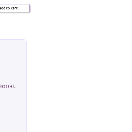
dd to cart
Luoghi Magici di Bologna. Vol. 1: la Piazza e i Suoi Simboli Segreti