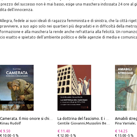
 prezzo del successo non è mai basso, esige una maschera indossata 24 ore al gi
rdita dell'innocenza.
 Allegra, fedele ai suoi ideali di ragazza femminista e di sinistra, che la città rige
ravvivere, a suo agio solo nei quartieri più degradati e in difficoltà della metrop
nformazione e alla maschera la rende anche refrattaria alla felicità. Un romanzo
cio esatto e spietato dell'ambiente politico e delle agenzie di media e comunic
Camerata. Il mio onore si chiama fedeltà
La dottrina del fascismo. E i documenti ufficiali dal 1919 al 1945
Kinau Rudolf
Gentile Giovanni;Mussolini Benito
Pina Varriale; 
€ 9.50
€ 11.40
€ 14.25
€ 10.00 -5 %
€ 12.00 -5 %
€ 15.00 -5 %