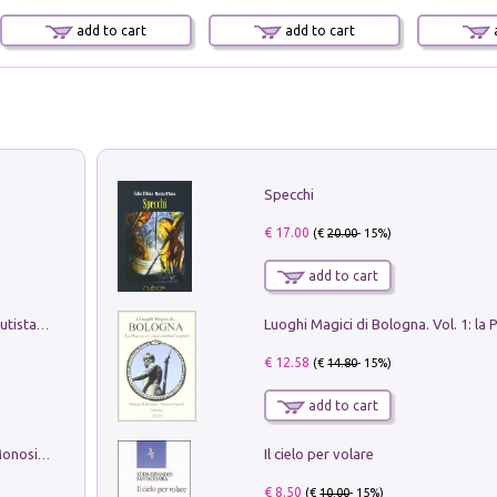
add to cart
add to cart
a
Specchi
€ 17.00
(€
20.00
- 15%)
add to cart
Pietro Bellotti Detto Canaletty. Un Vedutista Veneziano nella Francia dell'Ancien Régime
€ 12.58
(€
14.80
- 15%)
add to cart
Il cielo per volare
La seduzione del gusto con Pipero & Monosilio
€ 8.50
(€
10.00
- 15%)