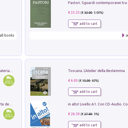
€ 33.25
(€
35.00
- 5.00%)
add to cart
all books
s
Toscana. L'Atelier della Bestemmia
L'orientalizzante a Capua. Contesti e materiali dagli scavi di Werner Johannowsky nella necropoli di Fornaci. Nuova ediz.
€ 6.00
(€
15.00
- 60%)
add to cart
Ricerche dei dottorandi in storia dell'arte della Sapienza
€ 26.50
(€
27.90
- 5%)
add to cart