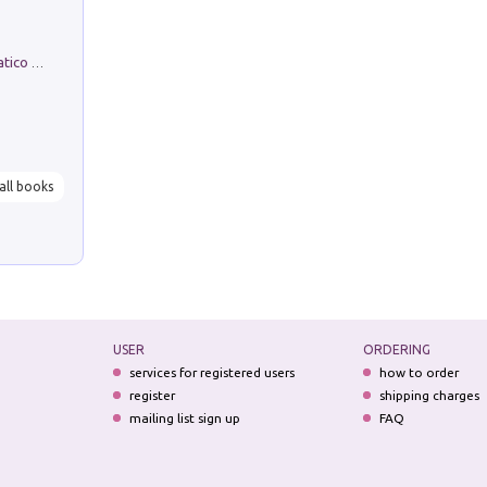
La comparsa. Perché il partito democratico non è mai nato
all books
USER
ORDERING
services for registered users
how to order
register
shipping charges
mailing list sign up
FAQ