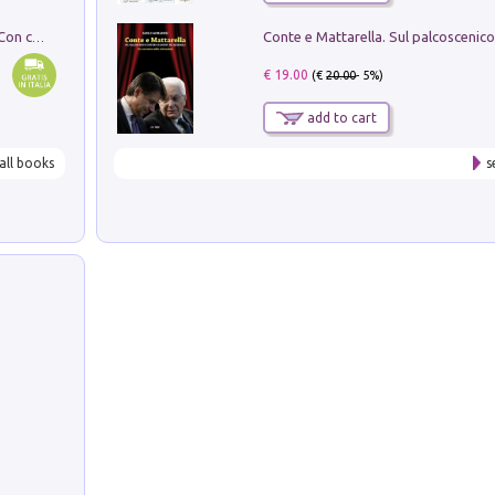
I monumenti funerari del Lazio antico. Con cartella con tavole
€ 19.00
(€
20.00
- 5%)
add to cart
all books
s