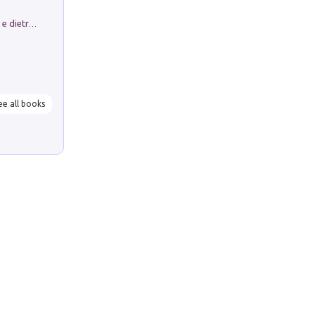
Conte e Mattarella. Sul palcoscenico e dietro le quinte del Quirinale. Un racconto sulle istituzioni
ee all books