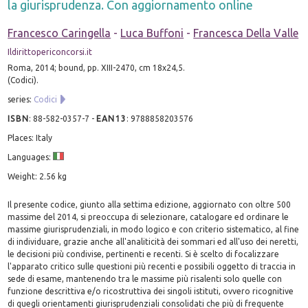
la giurisprudenza. Con aggiornamento online
Francesco Caringella
-
Luca Buffoni
-
Francesca Della Valle
Ildirittopericoncorsi.it
Roma, 2014; bound, pp. XIII-2470, cm 18x24,5.
(Codici).
series:
Codici
ISBN
:
88-582-0357-7
-
EAN13
:
9788858203576
Places: Italy
Languages:
Weight: 2.56 kg
Il presente codice, giunto alla settima edizione, aggiornato con oltre 500
massime del 2014, si preoccupa di selezionare, catalogare ed ordinare le
massime giurisprudenziali, in modo logico e con criterio sistematico, al fine
di individuare, grazie anche all'analiticità dei sommari ed all'uso dei neretti,
le decisioni più condivise, pertinenti e recenti. Si è scelto di focalizzare
l'apparato critico sulle questioni più recenti e possibili oggetto di traccia in
sede di esame, mantenendo tra le massime più risalenti solo quelle con
funzione descrittiva e/o ricostruttiva dei singoli istituti, ovvero ricognitive
di quegli orientamenti giurisprudenziali consolidati che più di frequente