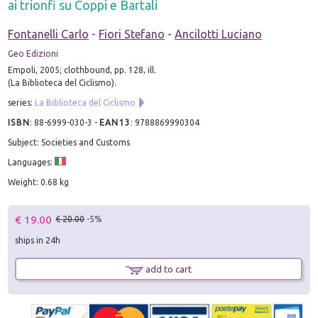
ai trionfi su Coppi e Bartali
Fontanelli Carlo
-
Fiori Stefano
-
Ancilotti Luciano
Geo Edizioni
Empoli, 2005; clothbound, pp. 128, ill.
(La Biblioteca del Ciclismo).
series:
La Biblioteca del Ciclismo
ISBN
:
88-6999-030-3
-
EAN13
:
9788869990304
Subject: Societies and Customs
Languages:
Weight: 0.68 kg
€ 19.00
€ 20.00
-5%
ships in 24h
add to cart