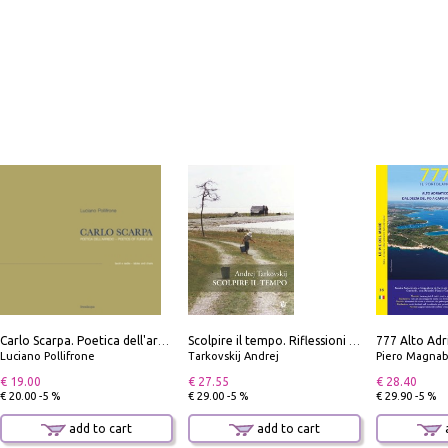
Carlo Scarpa. Poetica dell'arredo. Tavoli e sedie-Poetics of furniture. Tables and chairs. Ediz. bilingue
Scolpire il tempo. Riflessioni sul cinema.
Luciano Pollifrone
Tarkovskij Andrej
Piero Magnabosco; Dar
€ 19.00
€ 27.55
€ 28.40
€ 20.00 -5 %
€ 29.00 -5 %
€ 29.90 -5 %
add to cart
add to cart
a