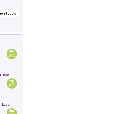
ee all books
91-1983
Pastori. Sguardi contemporanei tra il Lagorai e la pianura. Ediz. illustrata