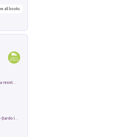
ee all books
Memorial Santa Giulia. Sculture per la resistenza Monchio di Palagano
Sofiana. In Sicilia centro-meridionale (tardo III-metà IX secolo d.C.): dall'agro-town tardo-imperiale al villaggio medio-bizantino. Nuova ediz.