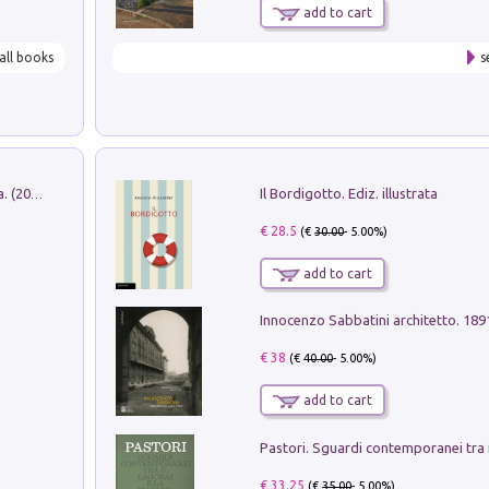
add to cart
all books
s
Il Bordigotto. Ediz. illustrata
Dromos. Libro periodico di architettura. (2026). Vol. 15: Post-model
€ 28.5
(€
30.00
- 5.00%)
add to cart
Innocenzo Sabbatini architetto. 18
€ 38
(€
40.00
- 5.00%)
add to cart
€ 33.25
(€
35.00
- 5.00%)