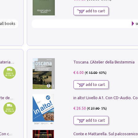
add to cart
all books
s
Toscana. L'Atelier della Bestemmia
L'orientalizzante a Capua. Contesti e materiali dagli scavi di Werner Johannowsky nella necropoli di Fornaci. Nuova ediz.
€ 6.00
(€
15.00
- 60%)
add to cart
Ricerche dei dottorandi in storia dell'arte della Sapienza
€ 26.50
(€
27.90
- 5%)
add to cart
I monumenti funerari del Lazio antico. Con cartella con tavole