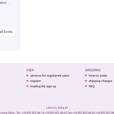
La comparsa. Perché il partito democratico non è mai nato
all books
USER
ORDERING
services for registered users
how to order
register
shipping charges
mailing list sign up
FAQ
Libro Co. Italia srl
irenze Italia - Tel. +39 055 822.94.14 +39 055 822.84.61 Fax +39 055 829.46.03 +39 055 822.84