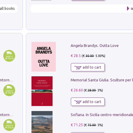
all books
s
Angela Brandys. Outta Love
€ 28.5
(€
30.00
- 5.00%)
add to cart
Ruderi delle ville Romano Sabine nei dintorni di Poggio Mirteto. Illustrati dal dott.re prof.re cav.re Ercole Nardi regio ispettore degli scavi e monumenti. Anno 1885. Tavole e studio. Con 25 tavole fuori testo in cartella editoriale
€ 26.60
(€
28.00
- 5%)
add to cart
Ruderi delle ville Romano Sabine nei dintorni di Poggio Mirteto. Illustrati dal dott.re prof.re cav.re Ercole Nardi regio ispettore degli scavi e monumenti. Anno 1885
€ 71.25
(€
75.00
- 5%)