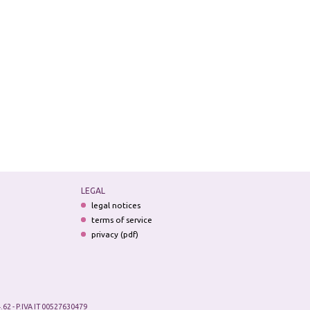
LEGAL
legal notices
terms of service
privacy (pdf)
.62 - P.IVA IT 00527630479