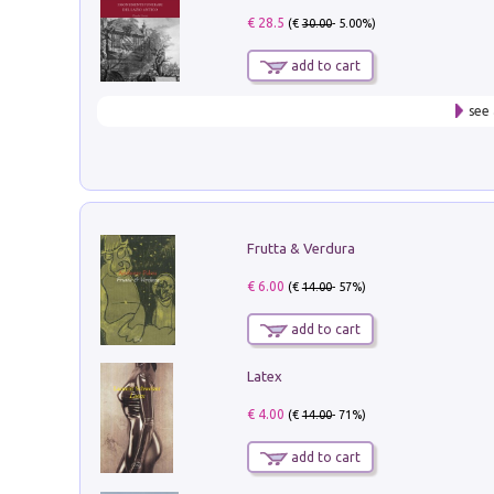
€ 28.5
(€
30.00
- 5.00%)
add to cart
see 
Frutta & Verdura
€ 6.00
(€
14.00
- 57%)
add to cart
Latex
€ 4.00
(€
14.00
- 71%)
add to cart