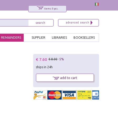
items: 0 pcs.
REMAINDERS
SUPPLIER
LIBRARIES
BOOKSELLERS
x
€ 7.60
€ 8.00
-5%
Interessato ai nostri libri?
ships in 24h
Allora iscriviti alla nostra newsletter!
Sarai informato delle nostre novità, potrai
add to cart
comunque cancellarti quando desideri.
modulo di iscrizione