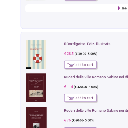
see 
Il Bordigotto. Ediz. illustrata
€ 28.5
(€
30.00
- 5.00%)
add to cart
€ 114
(€
120.00
- 5.00%)
add to cart
€ 76
(€
80.00
- 5.00%)