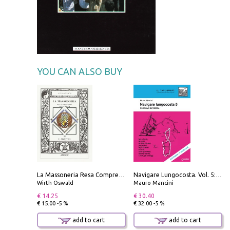
YOU CAN ALSO BUY
La Massoneria Resa Comprensibile ai Suoi Adepti. Vol. 3: il Maestro.
Navigare Lungocosta. Vol. 5: Corsica e Sardegna
Wirth Oswald
Mauro Mancini
€ 14.25
€ 30.40
€ 15.00 -5 %
€ 32.00 -5 %
add to cart
add to cart