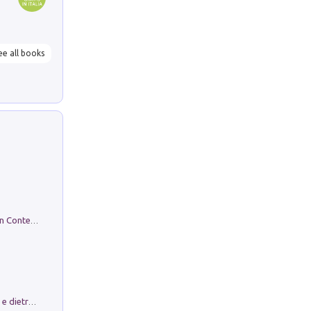
ee all books
in alto! Livello A1. Con CD-Audio. Con Contenuto digitale per accesso on line
Conte e Mattarella. Sul palcoscenico e dietro le quinte del Quirinale. Un racconto sulle istituzioni