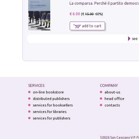
€ 6.00
(€
15.00
- 60%)
add to cart
see 
SERVICES
COMPANY
on-line bookstore
about-us
distributed publishers
head office
services for booksellers
contacts
services for libraries
services for publishers
50026 San Casciano V.P. F