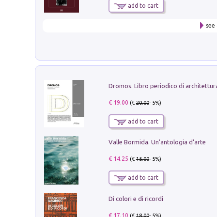
add to cart
see 
€ 19.00
(€
20.00
- 5%)
add to cart
Valle Bormida. Un'antologia d'arte
€ 14.25
(€
15.00
- 5%)
add to cart
Di colori e di ricordi
€ 17.10
(€
18.00
- 5%)