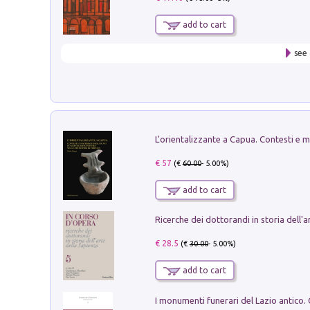
add to cart
see 
€ 57
(€
60.00
- 5.00%)
add to cart
€ 28.5
(€
30.00
- 5.00%)
add to cart