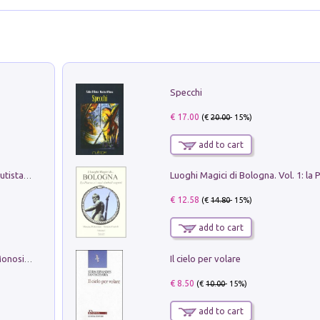
Specchi
€ 17.00
(€
20.00
- 15%)
add to cart
Pietro Bellotti Detto Canaletty. Un Vedutista Veneziano nella Francia dell'Ancien Régime
€ 12.58
(€
14.80
- 15%)
add to cart
Il cielo per volare
La seduzione del gusto con Pipero & Monosilio
€ 8.50
(€
10.00
- 15%)
add to cart