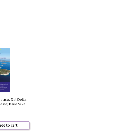
777 Alto Adriatico. Dal Delta del Po a Capo Promontore. Con QR Code
io Silvestro; Marco Sbrizzi
dd to cart