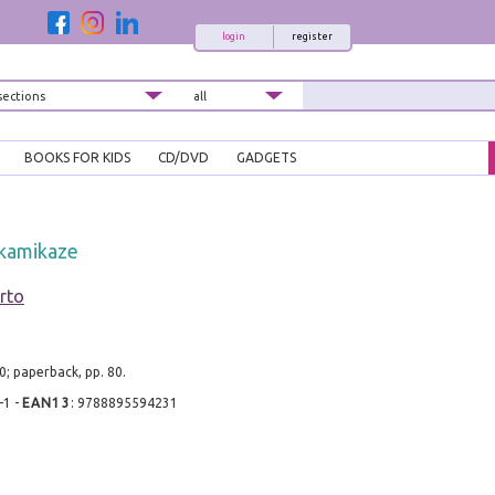
login
register
BOOKS FOR KIDS
CD/DVD
GADGETS
kamikaze
erto
; paperback, pp. 80.
-1
-
EAN13
:
9788895594231