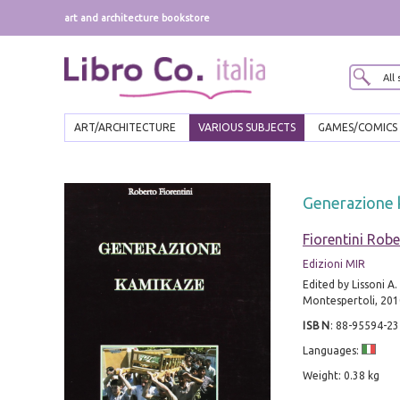
art and architecture bookstore
ART/ARCHITECTURE
VARIOUS SUBJECTS
GAMES/COMICS
Generazione 
Fiorentini Rob
Edizioni MIR
Edited by Lissoni A.
Montespertoli, 2010
ISBN
:
88-95594-23
Languages:
Weight: 0.38 kg