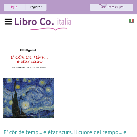
login
register
items: 0 pcs.
E' cör de temp... e étar scurs. Il cuore del tempo... e