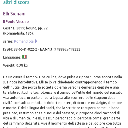
altri discorsi
Elli Signani
Il Ponte Vecchio
Cesena, 2019; bound, pp. 72.
(Romandíola. 186).
series:
Romandíola
ISBN
:
88-6541-822-2
-
EAN13
:
9788865418222
Languages:
Weight: 0.38 kg
Ha un cuore il tempo? E se ce l'ha, dove pulsa e riposa? Come annota nella
sua nota introduttiva, Elli se lo va chiedendo contrapponendo il tempo
dell'inutile, che porta la società odierna verso la demenza digitale e una
terribile solitudine tecnologica, e il tempo dell'utile del mondo del passato,
vita autentica, in parte ancora legata allo scorrere delle stagioni della
civiltà contadina, nutrita di dolori e piaceri, di ricordi e nostalgie, di amore
e morte. E della lingua dei padri, che la scrittrice recupera come un bene
prezioso, testimonianza di noi e del passato, ci propone dieci racconti di
vita e di umanità. In essi, ciascun personaggio, percorsa ormai gran parte
del cammino della vita, vive il momento dell'attesa e del dolore con tutta